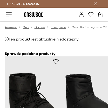
FINAL SALE %
Szczegóły
Oszczędzaj z Answear Club >
Answear
Ona
Obuwie
Śniegowce
Ten produkt jest aktualnie niedostępny
Sprawdź podobne produkty