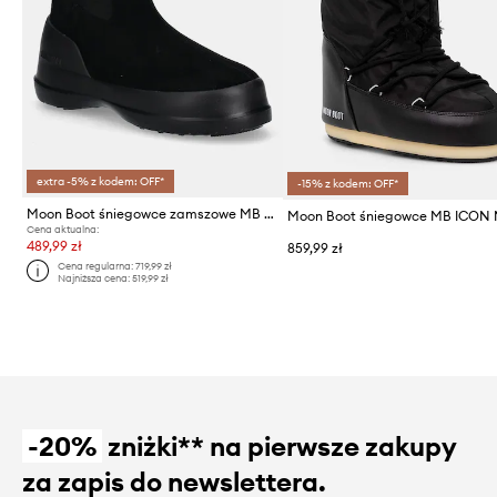
extra -5% z kodem: OFF*
-15% z kodem: OFF*
Moon Boot śniegowce zamszowe MB LUNA CHELSEA SUEDE
Cena aktualna:
489,99 zł
859,99 zł
Cena regularna:
719,99 zł
Najniższa cena:
519,99 zł
-20%
zniżki** na pierwsze zakupy
za zapis do newslettera.