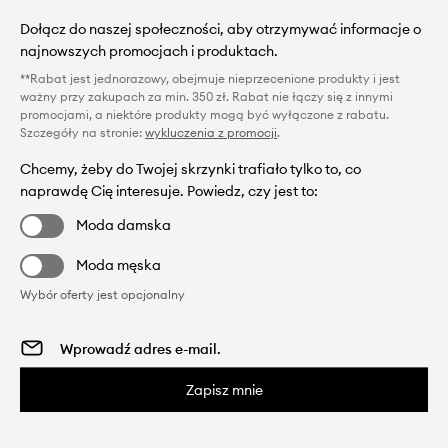
Dołącz do naszej społeczności, aby otrzymywać informacje o
najnowszych promocjach i produktach.
**Rabat jest jednorazowy, obejmuje nieprzecenione produkty i jest
ważny przy zakupach za min. 350 zł. Rabat nie łączy się z innymi
promocjami, a niektóre produkty mogą być wyłączone z rabatu.
Szczegóły na stronie:
wykluczenia z promocji
.
Chcemy, żeby do Twojej skrzynki trafiało tylko to, co
naprawdę Cię interesuje. Powiedz, czy jest to:
Moda damska
Moda męska
Wybór oferty jest opcjonalny
Zapisz mnie