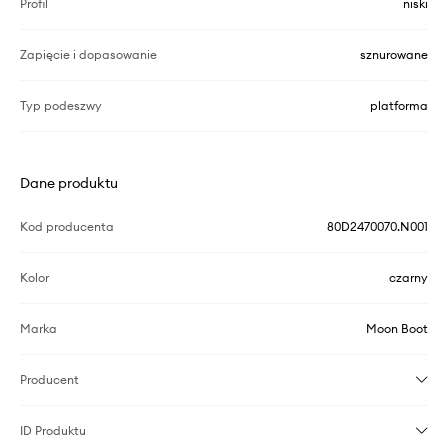
Profil
niski
Zapięcie i dopasowanie
sznurowane
Typ podeszwy
platforma
Dane produktu
Kod producenta
80D2470070.N001
Kolor
czarny
Marka
Moon Boot
Producent
ID Produktu