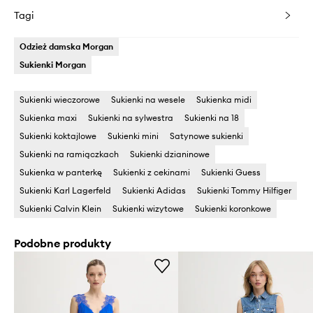
Tagi
Odzież damska Morgan
Sukienki Morgan
Sukienki wieczorowe
Sukienki na wesele
Sukienka midi
Sukienka maxi
Sukienki na sylwestra
Sukienki na 18
Sukienki koktajlowe
Sukienki mini
Satynowe sukienki
Sukienki na ramiączkach
Sukienki dzianinowe
Sukienka w panterkę
Sukienki z cekinami
Sukienki Guess
Sukienki Karl Lagerfeld
Sukienki Adidas
Sukienki Tommy Hilfiger
Sukienki Calvin Klein
Sukienki wizytowe
Sukienki koronkowe
Podobne produkty