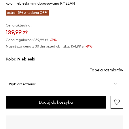
kolor niebieski mini dopasowana RMELAN
extra -5% z kodem: OFF*
Cena aktualna:
139,99 zł
Cena regularna:
359,99 zł
-61%
Najniższa cena z 30 dni przed obniżką:
154,99 zł
 -9%
Kolor:
niebieski
Tabela rozmiarów
Wybierz rozmiar
Dodaj do koszyka