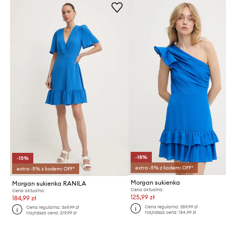
-18%
-15%
extra -5% z kodem: OFF*
extra -5% z kodem: OFF*
Morgan sukienka
Morgan sukienka RANILA
Cena aktualna:
Cena aktualna:
125,99 zł
184,99 zł
Cena regularna:
359,99 zł
Cena regularna:
369,99 zł
Najniższa cena:
154,99 zł
Najniższa cena:
219,99 zł