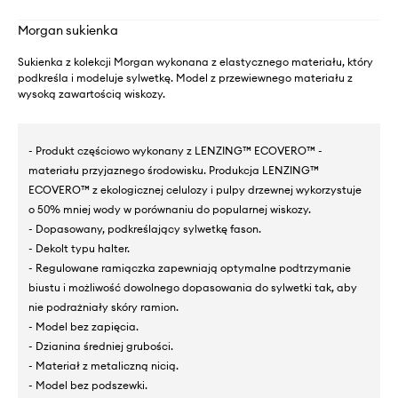
Morgan sukienka
Sukienka z kolekcji Morgan wykonana z elastycznego materiału, który
podkreśla i modeluje sylwetkę. Model z przewiewnego materiału z
wysoką zawartością wiskozy.
- Produkt częściowo wykonany z LENZING™ ECOVERO™ -
materiału przyjaznego środowisku. Produkcja LENZING™
ECOVERO™ z ekologicznej celulozy i pulpy drzewnej wykorzystuje
o 50% mniej wody w porównaniu do popularnej wiskozy.
- Dopasowany, podkreślający sylwetkę fason.
- Dekolt typu halter.
- Regulowane ramiączka zapewniają optymalne podtrzymanie
biustu i możliwość dowolnego dopasowania do sylwetki tak, aby
nie podrażniały skóry ramion.
- Model bez zapięcia.
- Dzianina średniej grubości.
- Materiał z metaliczną nicią.
- Model bez podszewki.