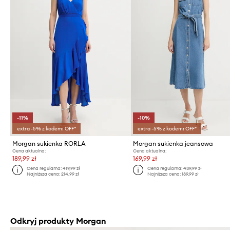
-11%
-10%
extra -5% z kodem: OFF*
extra -5% z kodem: OFF*
Morgan sukienka RORLA
Morgan sukienka jeansowa
Cena aktualna:
Cena aktualna:
189,99 zł
169,99 zł
Cena regularna:
419,99 zł
Cena regularna:
439,99 zł
Najniższa cena:
214,99 zł
Najniższa cena:
189,99 zł
Odkryj produkty Morgan