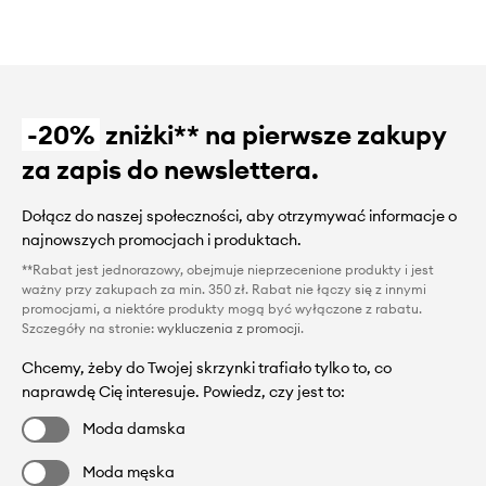
-20%
zniżki** na pierwsze zakupy
za zapis do newslettera.
Dołącz do naszej społeczności, aby otrzymywać informacje o
najnowszych promocjach i produktach.
**Rabat jest jednorazowy, obejmuje nieprzecenione produkty i jest
ważny przy zakupach za min. 350 zł. Rabat nie łączy się z innymi
promocjami, a niektóre produkty mogą być wyłączone z rabatu.
Szczegóły na stronie:
wykluczenia z promocji
.
Chcemy, żeby do Twojej skrzynki trafiało tylko to, co
naprawdę Cię interesuje. Powiedz, czy jest to:
Moda damska
Moda męska