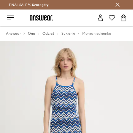
FINAL SALE %
Szczegóły
Oszczędzaj z Answear Club >
Answear
Ona
Odzież
Sukienki
Morgan sukienka