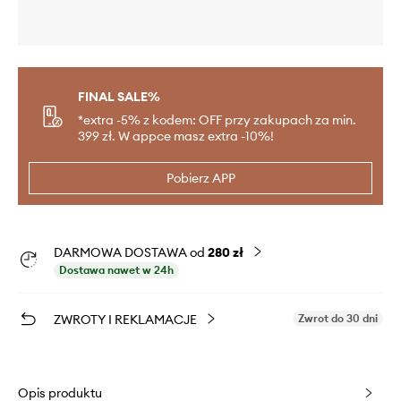
FINAL SALE%
*extra -5% z kodem: OFF przy zakupach za min.
399 zł. W appce masz extra -10%!
Pobierz APP
DARMOWA DOSTAWA od
280 zł
Dostawa nawet w 24h
ZWROTY I REKLAMACJE
Zwrot do 30 dni
Opis produktu