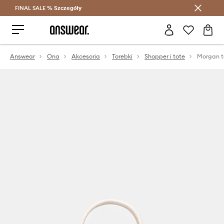
FINAL SALE %
Szczegóły
Oszczędzaj z Answear Club >
Answear
Ona
Akcesoria
Torebki
Shopper i tote
Morgan t