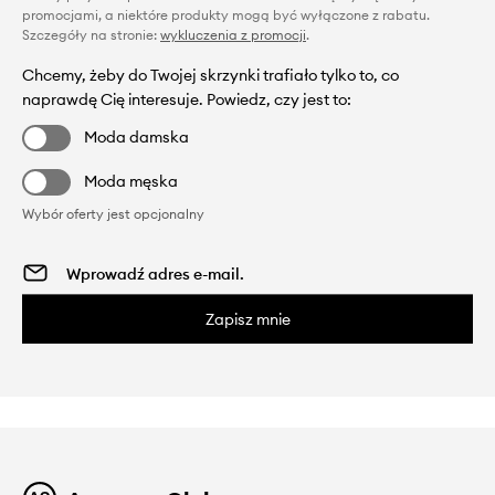
promocjami, a niektóre produkty mogą być wyłączone z rabatu.
Szczegóły na stronie:
wykluczenia z promocji
.
Chcemy, żeby do Twojej skrzynki trafiało tylko to, co
naprawdę Cię interesuje. Powiedz, czy jest to:
Moda damska
Moda męska
Wybór oferty jest opcjonalny
Zapisz mnie