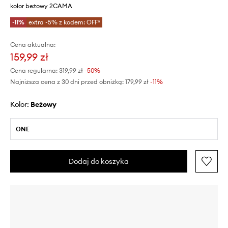
kolor beżowy 2CAMA
-11%
extra -5% z kodem: OFF*
Cena aktualna:
159,99 zł
Cena regularna:
319,99 zł
-50%
Najniższa cena z 30 dni przed obniżką:
179,99 zł
 -11%
Kolor:
beżowy
ONE
Dodaj do koszyka