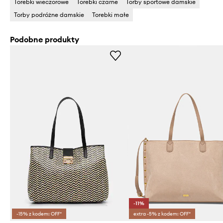
Torebki wieczorowe
Torebki czarne
Torby sportowe damskie
Torby podróżne damskie
Torebki małe
Podobne produkty
-11%
-15% z kodem: OFF*
extra -5% z kodem: OFF*