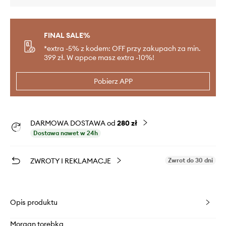
FINAL SALE%
*extra -5% z kodem: OFF przy zakupach za min.
399 zł. W appce masz extra -10%!
Pobierz APP
DARMOWA DOSTAWA od
280 zł
Dostawa nawet w 24h
ZWROTY I REKLAMACJE
Zwrot do 30 dni
Opis produktu
Morgan torebka