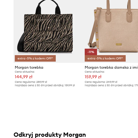
-11%
extra -5% z kodem: OFF*
extra -5% z kodem: OFF*
Morgan torebka
Cena aktualna:
Cena aktualna:
144,99 zł
159,99 zł
Cena regularna:
289,99 zł
Cena regularna:
249,99 zł
Najniższa cena z 30 dni przed obniżką:
159,99 zł
Najniższa cena z 30 dni przed obniżką:
17
Odkryj produkty Morgan