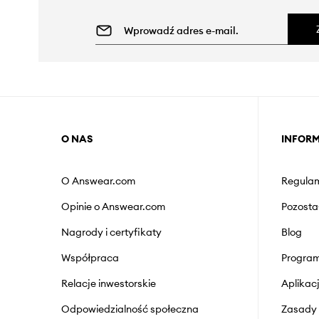
O NAS
INFOR
O Answear.com
Regulam
Opinie o Answear.com
Pozosta
Nagrody i certyfikaty
Blog
Współpraca
Program
Relacje inwestorskie
Aplika
Odpowiedzialność społeczna
Zasady 