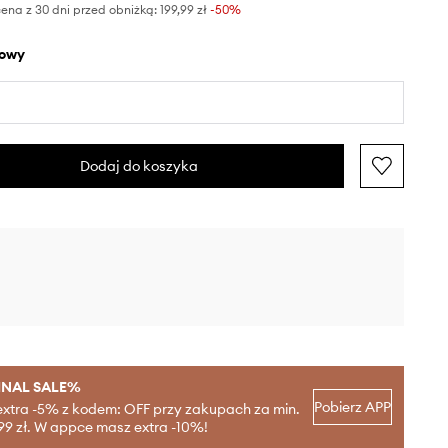
ena z 30 dni przed obniżką:
199,99 zł
 -50%
żowy
Dodaj do koszyka
INAL SALE%
Pobierz APP
extra -5% z kodem: OFF przy zakupach za min.
99 zł. W appce masz extra -10%!