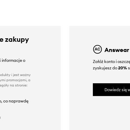
ze zakupy
Answear
 informacje o
Załóż konto i oszc
zyskujesz do
20%
s
dukty i jest ważny
nnymi promocjami, a
góły na stronie:
Dowiedz się w
to, co naprawdę
a