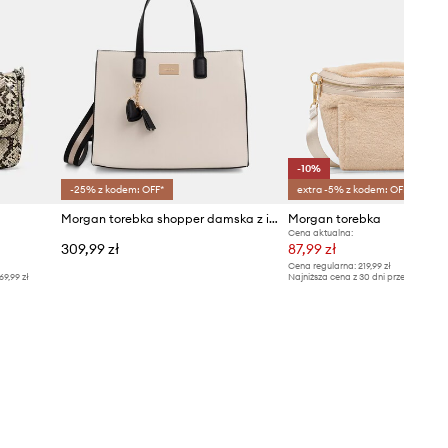
-10%
-25% z kodem: OFF*
extra -5% z kodem: OFF*
Morgan torebka shopper damska z imitacji skóry
Morgan torebka
Cena aktualna:
309,99 zł
87,99 zł
Cena regularna:
219,99 zł
69,99 zł
Najniższa cena z 30 dni przed obniżką