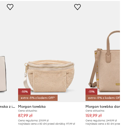
-10%
-11%
extra -5% z kodem: OFF*
extra -5% z kodem: OFF*
Morgan torebka shopper damska z imitacji skóry
Morgan torebka
Cena aktualna:
Cena aktualna:
87,99 zł
159,99 zł
Cena regularna:
219,99 zł
Cena regularna:
249,99 zł
Najniższa cena z 30 dni przed obniżką:
97,99 zł
Najniższa cena z 30 dni przed obniżką