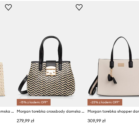
-15% z kodem: OFF*
-25% z kodem: OFF*
Morgan torebka crossbody damska pleciona
Morgan torebka crossbody damska pleciona 2ALIZEE
279,99 zł
309,99 zł