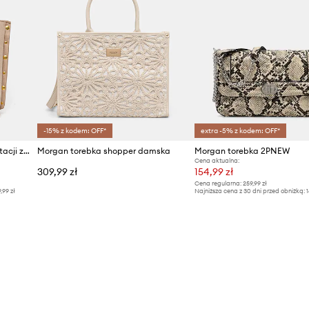
-15% z kodem: OFF*
extra -5% z kodem: OFF*
Morgan torebka damska z imitacji zamszu
Morgan torebka shopper damska
Morgan torebka 2PNEW
Cena aktualna:
309,99 zł
154,99 zł
Cena regularna:
259,99 zł
9,99 zł
Najniższa cena z 30 dni przed obniżką:
1