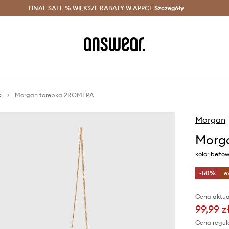
szczędzaj z Answear Club >
FINAL SALE % WIĘKSZE RABATY W APPCE
Dostawa nawet w 24h >
Szczegóły
News
i
Morgan torebka 2ROMEPA
Morgan
Morg
kolor beżo
-50%
e
Cena aktua
99,99 z
Cena regul