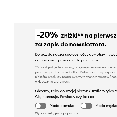
-20%
zniżki** na pierws
za zapis do newslettera.
Dołącz do naszej społeczności, aby otrzymywać
najnowszych promocjach i produktach.
**Rabat jest jednorazowy, obejmuje nieprzecenione pro
przy zakupach za min. 350 zł. Rabat nie łączy się z i
niektóre produkty mogą być wyłączone z rabatu. Szcze
wykluczenia z promocji
.
Chcemy, żeby do Twojej skrzynki trafiało tylko 
Cię interesuje. Powiedz, czy jest to:
Moda damska
Moda męsk
Wybór oferty jest opcjonalny