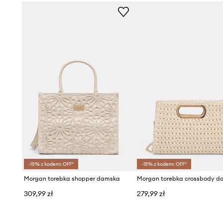
-15% z kodem: OFF*
-15% z kodem: OFF*
Morgan torebka shopper damska
309,99 zł
279,99 zł