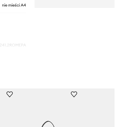
nie mieści A4
241.2ROMEPA
beżowy
Morgan