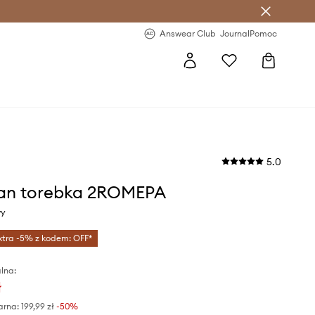
letter >
Regularne nowości >
Answear Club
Journal
Pomoc
5.0
an torebka 2ROMEPA
wy
xtra -5% z kodem: OFF*
lna:
ł
arna:
199,99 zł
-50%