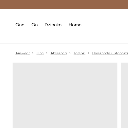
Premium Fashion Benefits >
O
Ona
On
Dziecko
Home
Answear
Ona
Akcesoria
Torebki
Crossbody i listonoszk