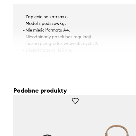
- Zapięcie na zatrzask.
- Model z podszewką.
- Nie mieści formatu A4.
- Nieodpinany pasek bez regulacji.
- Liczba przegródek wewnętrznych: 2.
- Długość paska: 125 cm.
- Głębokość: 5 cm.
- Wysokość: 14 cm.
- Szerokość u podstawy: 19 cm.
Podobne produkty