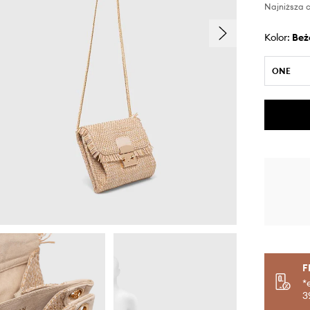
Najniższa c
Kolor:
be
ONE
F
*
3