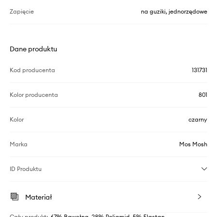
Zapięcie
na guziki, jednorzędowe
Dane produktu
Kod producenta
131731
Kolor producenta
801
Kolor
czarny
Marka
Mos Mosh
ID Produktu
Materiał
Cały produkt
:
67% Bawełna, 28% Poliamid, 5% Elastan