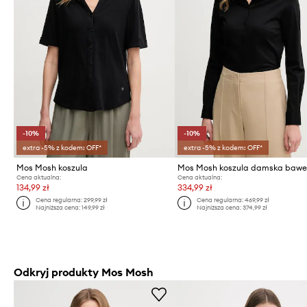
-10%
-10%
extra -5% z kodem: OFF*
extra -5% z kodem: OFF*
Mos Mosh koszula
Cena aktualna:
Cena aktualna:
134,99 zł
334,99 zł
Cena regularna:
299,99 zł
Cena regularna:
469,99 zł
Najniższa cena:
149,99 zł
Najniższa cena:
374,99 zł
Odkryj produkty Mos Mosh