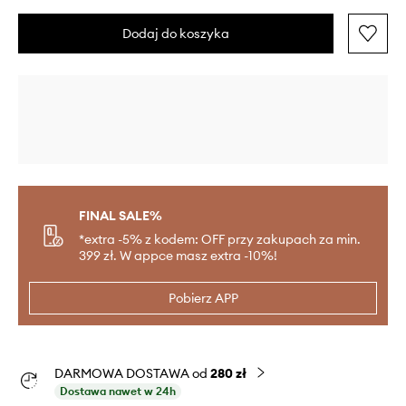
Dodaj do koszyka
FINAL SALE%
*extra -5% z kodem: OFF przy zakupach za min.
399 zł. W appce masz extra -10%!
Pobierz APP
DARMOWA DOSTAWA od
280 zł
Dostawa nawet w 24h