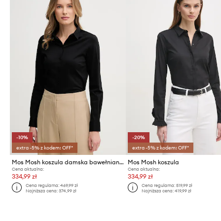
-10%
-20%
extra -5% z kodem: OFF*
extra -5% z kodem: OFF*
Mos Mosh koszula damska bawełniana
Mos Mosh koszula
Cena aktualna:
Cena aktualna:
334,99 zł
334,99 zł
Cena regularna:
469,99 zł
Cena regularna:
519,99 zł
Najniższa cena:
374,99 zł
Najniższa cena:
419,99 zł