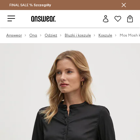
FINAL SALE %
Szczegóły
Oszczędzaj z Answear Club >
Answear
Ona
Odzież
Bluzki i koszule
Koszule
Mos Mosh 