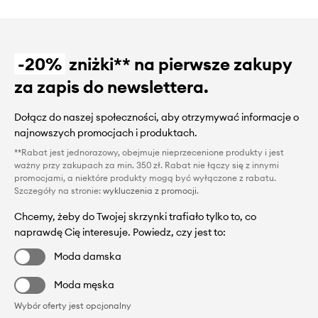
-20%
zniżki** na pierwsze zakupy
za zapis do newslettera.
Dołącz do naszej społeczności, aby otrzymywać informacje o
najnowszych promocjach i produktach.
**Rabat jest jednorazowy, obejmuje nieprzecenione produkty i jest
ważny przy zakupach za min. 350 zł. Rabat nie łączy się z innymi
promocjami, a niektóre produkty mogą być wyłączone z rabatu.
Szczegóły na stronie:
wykluczenia z promocji
.
Chcemy, żeby do Twojej skrzynki trafiało tylko to, co
naprawdę Cię interesuje. Powiedz, czy jest to:
Moda damska
Moda męska
Wybór oferty jest opcjonalny