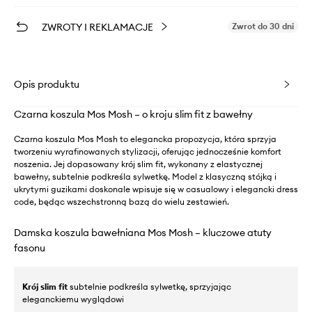
ZWROTY I REKLAMACJE
Zwrot do 30 dni
Opis produktu
Czarna koszula Mos Mosh – o kroju slim fit z bawełny
Czarna koszula Mos Mosh to elegancka propozycja, która sprzyja
tworzeniu wyrafinowanych stylizacji, oferując jednocześnie komfort
noszenia. Jej dopasowany krój slim fit, wykonany z elastycznej
bawełny, subtelnie podkreśla sylwetkę. Model z klasyczną stójką i
ukrytymi guzikami doskonale wpisuje się w casualowy i elegancki dress
code, będąc wszechstronną bazą do wielu zestawień.
Damska koszula bawełniana Mos Mosh – kluczowe atuty
fasonu
Krój slim fit
subtelnie podkreśla sylwetkę, sprzyjając
eleganckiemu wyglądowi