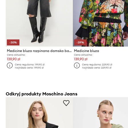
-30%
-39%
Medicine bluza rozpinana damska bawełniana
Medicine bluza
Cena aktualna:
Cena aktualna:
139,90 zł
139,90 zł
Cena regularna:
199,90 zł
Cena regularna:
229,90 zł
Najniższa cena:
199,90 zł
Najniższa cena:
229,90 zł
Odkryj produkty Moschino Jeans