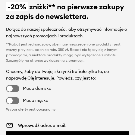
-20%
zniżki** na pierwsze zakupy
za zapis do newslettera.
Dołącz do naszej społeczności, aby otrzymywać informacje o
najnowszych promocjach i produktach.
**Rabat jest jednorazowy, obejmuje nieprzecenione produkty i jest
ważny przy zakupach za min. 350 zł. Rabat nie łączy się z innymi
promocjami, a niektóre produkty mogą być wyłączone z rabatu.
Szczegóły na stronie:
wykluczenia z promocji
.
Chcemy, żeby do Twojej skrzynki trafiało tylko to, co
naprawdę Cię interesuje. Powiedz, czy jest to:
Moda damska
Moda męska
Wybór oferty jest opcjonalny