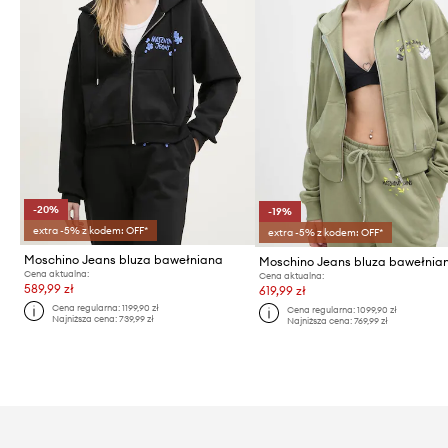
-20%
-19%
extra -5% z kodem: OFF*
extra -5% z kodem: OFF*
Moschino Jeans bluza bawełniana
Cena aktualna:
Cena aktualna:
589,99 zł
619,99 zł
Cena regularna:
1199,90 zł
Cena regularna:
1099,90 zł
Najniższa cena:
739,99 zł
Najniższa cena:
769,99 zł