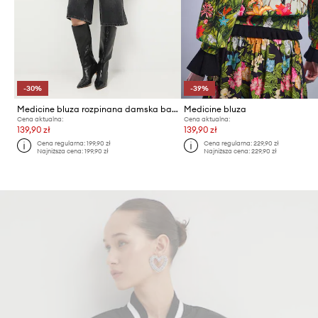
-30%
-39%
Medicine bluza rozpinana damska bawełniana
Medicine bluza
Cena aktualna:
Cena aktualna:
139,90 zł
139,90 zł
Cena regularna:
199,90 zł
Cena regularna:
229,90 zł
Najniższa cena:
199,90 zł
Najniższa cena:
229,90 zł