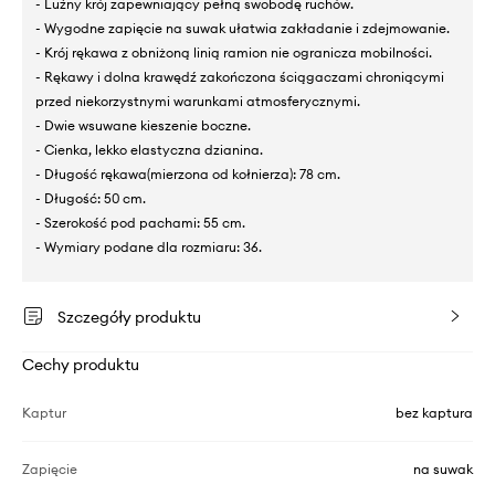
- Luźny krój zapewniający pełną swobodę ruchów.
- Wygodne zapięcie na suwak ułatwia zakładanie i zdejmowanie.
- Krój rękawa z obniżoną linią ramion nie ogranicza mobilności.
- Rękawy i dolna krawędź zakończona ściągaczami chroniącymi
przed niekorzystnymi warunkami atmosferycznymi.
- Dwie wsuwane kieszenie boczne.
- Cienka, lekko elastyczna dzianina.
- Długość rękawa(mierzona od kołnierza): 78 cm.
- Długość: 50 cm.
- Szerokość pod pachami: 55 cm.
- Wymiary podane dla rozmiaru: 36.
Szczegóły produktu
Cechy produktu
Kaptur
bez kaptura
Zapięcie
na suwak