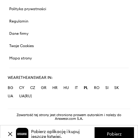
Polityka prywatności
Regulamin
Dane firmy
Twoje Cookies
Mapa strony
WEARETHEANSWEAR IN:
BG
CY
CZ
GR
HR
HU
IT
PL
RO
SI
SK
UA
UA(RU)
Zawartość tej strony jest chroniona prawem autorskim i należy do
Answear.com S.A.
Pobierz aplikację i kupuj
Pobierz
jeszcze łatwiej.