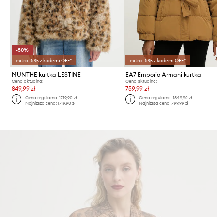
-50%
extra -5% z kodem: OFF*
extra -5% z kodem: OFF*
MUNTHE kurtka LESTINE
EA7 Emporio Armani kurtka
Cena aktualna:
Cena aktualna:
849,99 zł
759,99 zł
Cena regularna:
1719,90 zł
Cena regularna:
1349,90 zł
Najniższa cena:
1719,90 zł
Najniższa cena:
799,99 zł