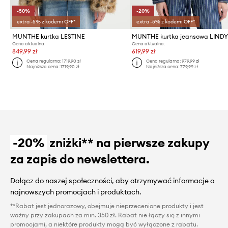
-50%
-20%
extra -5% z kodem: OFF*
extra -5% z kodem: OFF*
MUNTHE kurtka LESTINE
MUNTHE kurtka jeansowa LIND
Cena aktualna:
Cena aktualna:
849,99 zł
619,99 zł
Cena regularna:
1719,90 zł
Cena regularna:
979,99 zł
Najniższa cena:
1719,90 zł
Najniższa cena:
779,99 zł
-20%
zniżki** na pierwsze zakupy
za zapis do newslettera.
Dołącz do naszej społeczności, aby otrzymywać informacje o
najnowszych promocjach i produktach.
**Rabat jest jednorazowy, obejmuje nieprzecenione produkty i jest
ważny przy zakupach za min. 350 zł. Rabat nie łączy się z innymi
promocjami, a niektóre produkty mogą być wyłączone z rabatu.