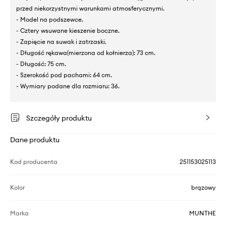
przed niekorzystnymi warunkami atmosferycznymi.
- Model na podszewce.
- Cztery wsuwane kieszenie boczne.
- Zapięcie na suwak i zatrzaski.
- Długość rękawa(mierzona od kołnierza): 73 cm.
- Długość: 75 cm.
- Szerokość pod pachami: 64 cm.
- Wymiary podane dla rozmiaru: 36.
Szczegóły produktu
Dane produktu
Kod producenta
251153025113
Kolor
brązowy
Marka
MUNTHE