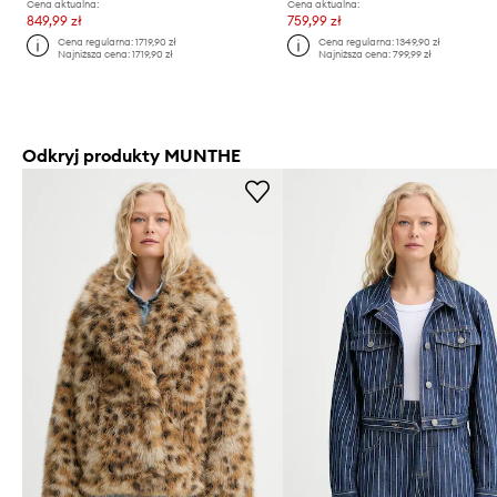
Cena aktualna:
Cena aktualna:
849,99 zł
759,99 zł
Cena regularna:
1719,90 zł
Cena regularna:
1349,90 zł
Najniższa cena:
1719,90 zł
Najniższa cena:
799,99 zł
Odkryj produkty MUNTHE