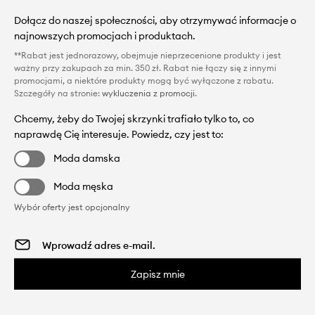
Dołącz do naszej społeczności, aby otrzymywać informacje o
najnowszych promocjach i produktach.
**Rabat jest jednorazowy, obejmuje nieprzecenione produkty i jest
ważny przy zakupach za min. 350 zł. Rabat nie łączy się z innymi
promocjami, a niektóre produkty mogą być wyłączone z rabatu.
Szczegóły na stronie:
wykluczenia z promocji
.
Chcemy, żeby do Twojej skrzynki trafiało tylko to, co
naprawdę Cię interesuje. Powiedz, czy jest to:
Moda damska
Moda męska
Wybór oferty jest opcjonalny
Zapisz mnie