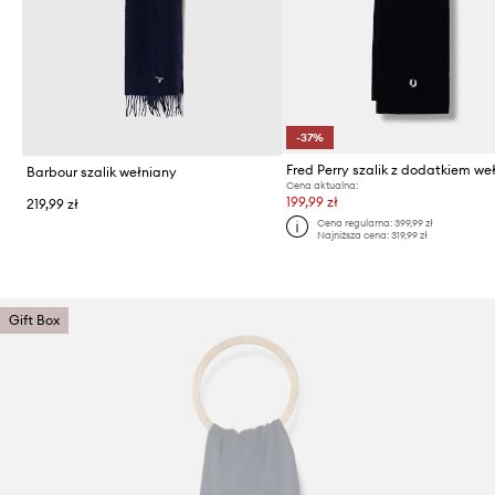
-37%
Fred Perry szalik z dodatkiem we
Barbour szalik wełniany
Cena aktualna:
199,99 zł
219,99 zł
Cena regularna:
399,99 zł
Najniższa cena:
319,99 zł
Gift Box