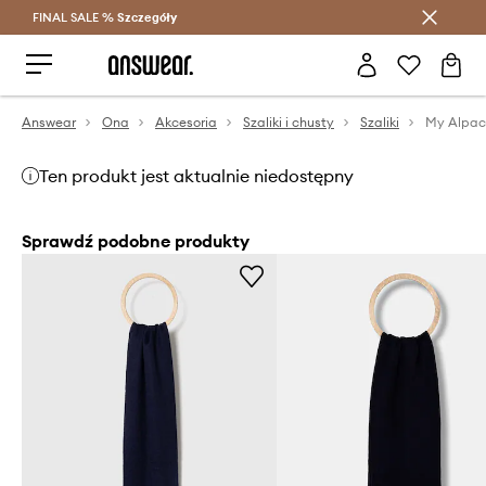
FINAL SALE %
Szczegóły
Oszczędzaj z Answear Club >
Answear
Ona
Akcesoria
Szaliki i chusty
Szaliki
Ten produkt jest aktualnie niedostępny
Sprawdź podobne produkty