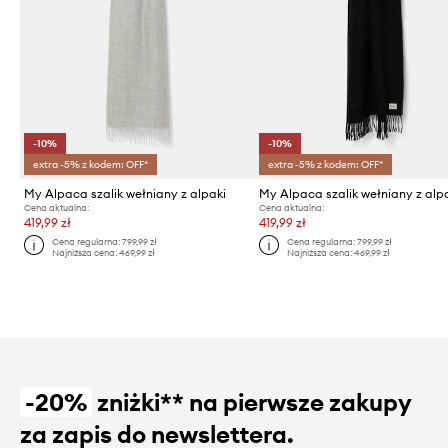
-10%
-10%
extra -5% z kodem: OFF*
extra -5% z kodem: OFF*
My Alpaca szalik wełniany z alpaki
My Alpaca szalik wełniany z alp
Cena aktualna:
Cena aktualna:
419,99 zł
419,99 zł
Cena regularna:
799,99 zł
Cena regularna:
799,99 zł
Najniższa cena:
469,99 zł
Najniższa cena:
469,99 zł
-20%
zniżki** na pierwsze zakupy
za zapis do newslettera.