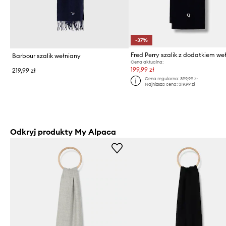
-37%
Fred Perry szalik z dodatkiem we
Barbour szalik wełniany
Cena aktualna:
199,99 zł
219,99 zł
Cena regularna:
399,99 zł
Najniższa cena:
319,99 zł
Odkryj produkty My Alpaca