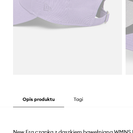
Opis produktu
Tagi
New Era czapka z daszkiem bawełniana WMNS