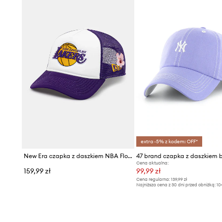
extra -5% z kodem: OFF*
New Era czapka z daszkiem NBA Flower Trucker Lakers
Cena aktualna:
159,99 zł
99,99 zł
Cena regularna:
139,99 zł
Najniższa cena z 30 dni przed obniżką:
10