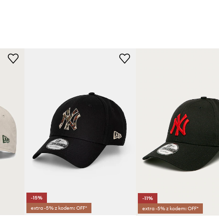
-15%
-11%
extra -5% z kodem: OFF*
extra -5% z kodem: OFF*