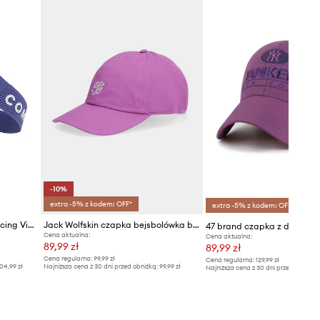
-10%
extra -5% z kodem: OFF*
extra -5% z kodem: OFF*
Compressport daszek Pro Racing Visor
Jack Wolfskin czapka bejsbolówka bawełniana Celebrate The Paw
Cena aktualna:
Cena aktualna:
89,99 zł
89,99 zł
Cena regularna:
99,99 zł
Cena regularna:
129,99 zł
04,99 zł
Najniższa cena z 30 dni przed obniżką:
99,99 zł
Najniższa cena z 30 dni przed obniżką