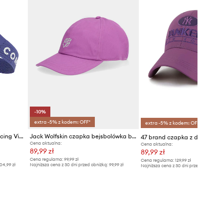
-10%
extra -5% z kodem: OFF*
extra -5% z kodem: OFF*
Compressport daszek Pro Racing Visor
Jack Wolfskin czapka bejsbolówka bawełniana Celebrate The Paw
Cena aktualna:
Cena aktualna:
89,99 zł
89,99 zł
Cena regularna:
99,99 zł
Cena regularna:
129,99 zł
04,99 zł
Najniższa cena z 30 dni przed obniżką:
99,99 zł
Najniższa cena z 30 dni przed obniżką