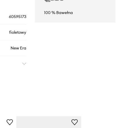
100 % Bawełna
60595173
fioletowy
New Era