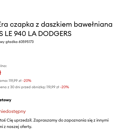
ra czapka z daszkiem bawełniana
 LE 940 LA DODGERS
towy gładka 60595173
lna:
ł
arna:
119,99 zł
-20%
ena z 30 dni przed obniżką:
119,99 zł
 -20%
oletowy
niedostępny
ktoś Cię uprzedził. Zapraszamy do zapoznania się z innymi
 z naszej oferty.