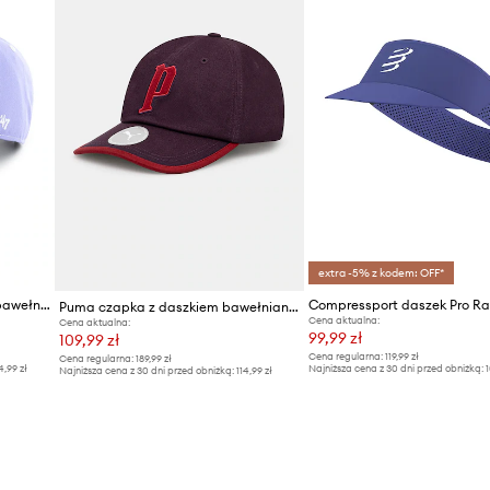
extra -5% z kodem: OFF*
47 brand czapka z daszkiem bawełniana MLB New York Yankees
Puma czapka z daszkiem bawełniana Play Paris Retro Club
Cena aktualna:
Cena aktualna:
99,99 zł
109,99 zł
Cena regularna:
119,99 zł
Cena regularna:
189,99 zł
4,99 zł
Najniższa cena z 30 dni przed obniżką:
1
Najniższa cena z 30 dni przed obniżką:
114,99 zł