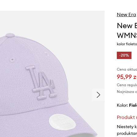
New Era
New E
WMNS
kolor fiole
-20%
Cena aktua
95,99 z
Cena regul
Najniższa c
Kolor:
fi
Produkt 
Niestety 
produktami