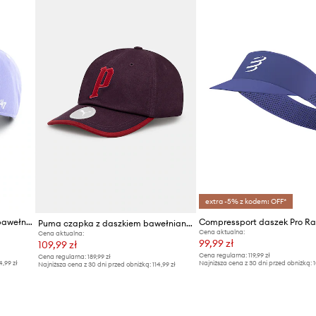
extra -5% z kodem: OFF*
47 brand czapka z daszkiem bawełniana MLB New York Yankees
Puma czapka z daszkiem bawełniana Play Paris Retro Club
Cena aktualna:
Cena aktualna:
99,99 zł
109,99 zł
Cena regularna:
119,99 zł
Cena regularna:
189,99 zł
4,99 zł
Najniższa cena z 30 dni przed obniżką:
1
Najniższa cena z 30 dni przed obniżką:
114,99 zł