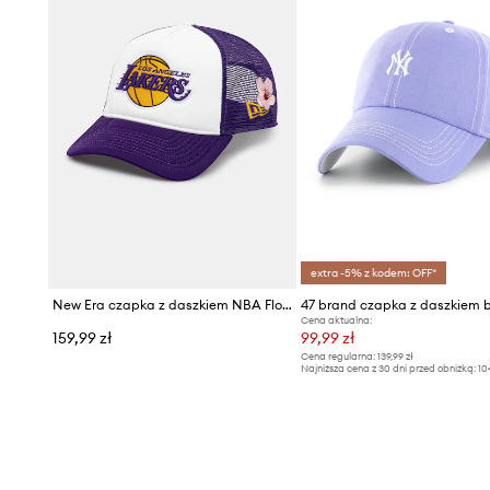
extra -5% z kodem: OFF*
New Era czapka z daszkiem NBA Flower Trucker Lakers
Cena aktualna:
159,99 zł
99,99 zł
Cena regularna:
139,99 zł
Najniższa cena z 30 dni przed obniżką:
10