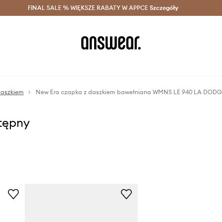
szczędzaj z Answear Club >
FINAL SALE % WIĘKSZE RABATY W APPCE
Dostawa nawet w 24h >
Szczegóły
News
daszkiem
New Era czapka z daszkiem bawełniana WMNS LE 940 LA DOD
stępny