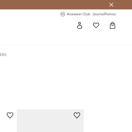
letter >
Regularne nowości >
Answear Club
Journal
Pomoc
GERS