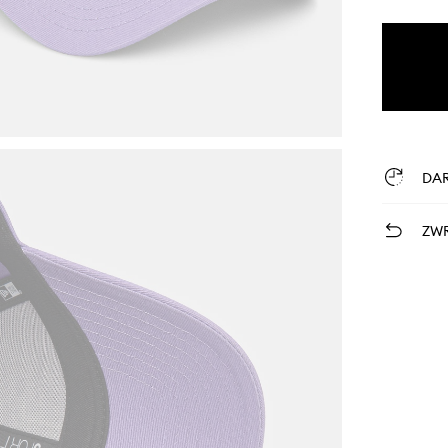
DA
ZWR