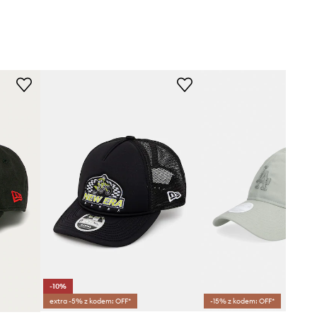
-10%
extra -5% z kodem: OFF*
-15% z kodem: OFF*