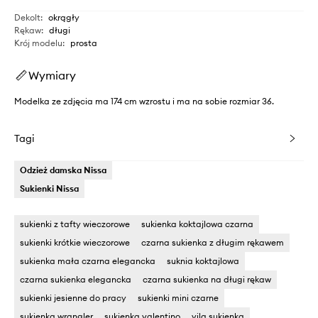
Dekolt
:
okrągły
Rękaw
:
długi
Krój modelu
:
prosta
Wymiary
Modelka ze zdjęcia ma 174 cm wzrostu i ma na sobie rozmiar 36.
Tagi
Odzież damska Nissa
Sukienki Nissa
sukienki z tafty wieczorowe
sukienka koktajlowa czarna
sukienki krótkie wieczorowe
czarna sukienka z długim rękawem
sukienka mała czarna elegancka
suknia koktajlowa
czarna sukienka elegancka
czarna sukienka na długi rękaw
sukienki jesienne do pracy
sukienki mini czarne
sukienka wrangler
sukienka valentino
vila sukienka