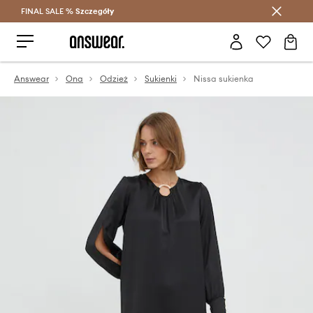
FINAL SALE %
Szczegóły
Oszczędzaj z Answear Club >
Answear
Ona
Odzież
Sukienki
Nissa sukienka