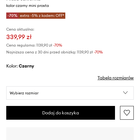
kolor czarny mini prosta
-70%
extra -5% z kodem: OFF*
Cena aktualna:
339,99 zł
Cena regularna:
1139,90 zł
-70%
Najniższa cena z 30 dni przed obniżką:
1139,90 zł
 -70%
Kolor:
czarny
Tabela rozmiarów
Wybierz rozmiar
Dodaj do koszyka