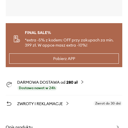
FINAL SALE%
*extra -5% z kodem: OFF przy zakupach za min.
399 zł. W appce masz extra -10%!
Pobierz APP
DARMOWA DOSTAWA od
280 zł
Dostawa nawet w 24h
ZWROTY I REKLAMACJE
Zwrot do 30 dni
Opis produktu