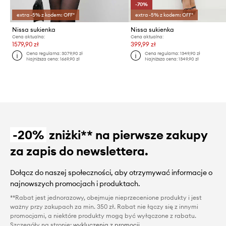
-70%
extra -5% z kodem: OFF*
extra -5% z kodem: OFF*
Nissa sukienka
Nissa sukienka
Cena aktualna:
Cena aktualna:
1579,90 zł
399,99 zł
Cena regularna:
3079,90 zł
Cena regularna:
1349,90 zł
Najniższa cena:
1669,90 zł
Najniższa cena:
1349,90 zł
-20%
zniżki** na pierwsze zakupy
za zapis do newslettera.
Dołącz do naszej społeczności, aby otrzymywać informacje o
najnowszych promocjach i produktach.
**Rabat jest jednorazowy, obejmuje nieprzecenione produkty i jest
ważny przy zakupach za min. 350 zł. Rabat nie łączy się z innymi
promocjami, a niektóre produkty mogą być wyłączone z rabatu.
Szczegóły na stronie:
wykluczenia z promocji
.