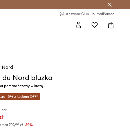
letter >
Regularne nowości >
Answear Club
Journal
Pomoc
u Nord
 du Nord bluzka
or pomarańczowy w kratę
xtra -5% z kodem: OFF*
lna:
zł
arna:
709,99 zł
-69%