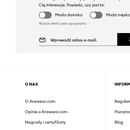
Cię interesuje. Powiedz, czy jest to:
Moda damska
Moda męsk
Wybór oferty jest opcjonalny
O NAS
INFOR
O Answear.com
Regulam
Opinie o Answear.com
Pozosta
Nagrody i certyfikaty
Blog