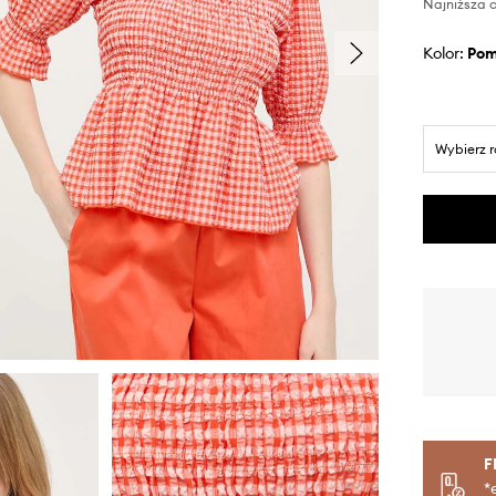
Najniższa c
Kolor:
po
Wybierz 
F
*