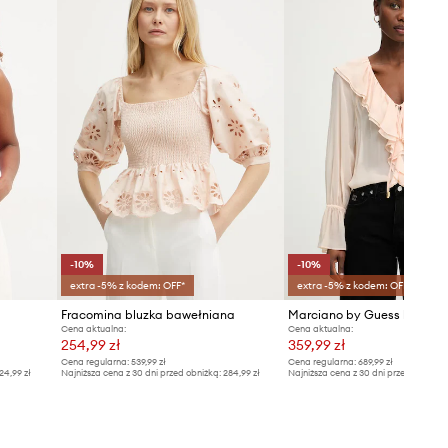
-10%
-10%
extra -5% z kodem: OFF*
extra -5% z kodem: OFF*
Fracomina bluzka bawełniana
Cena aktualna:
Cena aktualna:
254,99 zł
359,99 zł
Cena regularna:
539,99 zł
Cena regularna:
689,99 zł
24,99 zł
Najniższa cena z 30 dni przed obniżką:
284,99 zł
Najniższa cena z 30 dni przed obniżką