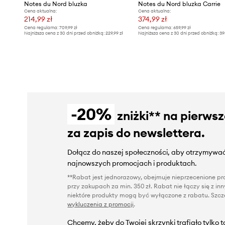
Notes du Nord bluzka
Notes du Nord bluzka Carrie
Cena aktualna:
Cena aktualna:
214,99 zł
374,99 zł
Cena regularna:
709,99 zł
Cena regularna:
659,99 zł
Najniższa cena z 30 dni przed obniżką:
229,99 zł
Najniższa cena z 30 dni przed obniżką:
39
-20%
zniżki** na pierws
za zapis do newslettera.
Dołącz do naszej społeczności, aby otrzymywać
najnowszych promocjach i produktach.
**Rabat jest jednorazowy, obejmuje nieprzecenione pro
przy zakupach za min. 350 zł. Rabat nie łączy się z i
niektóre produkty mogą być wyłączone z rabatu. Szcze
wykluczenia z promocji
.
Chcemy, żeby do Twojej skrzynki trafiało tylko 