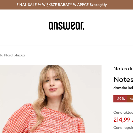
szczędzaj z Answear Club >
FINAL SALE % WIĘKSZE RABATY W APPCE
Dostawa nawet w 24h >
Szczegóły
News
du Nord bluzka
Notes d
Notes
damska kol
-69%
e
Cena aktua
214,99 
Cena regul