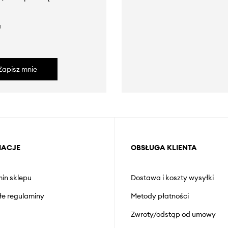
a
Zapisz mnie
MACJE
OBSŁUGA KLIENTA
in sklepu
Dostawa i koszty wysyłki
łe regulaminy
Metody płatności
Zwroty/odstąp od umowy