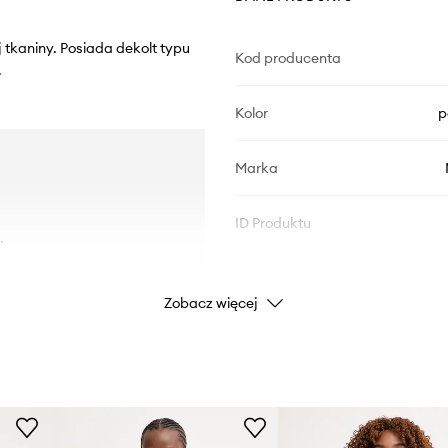
 tkaniny. Posiada dekolt typu
Kod producenta
.
Kolor
p
Marka
ID Produktu
.
Zobacz więcej