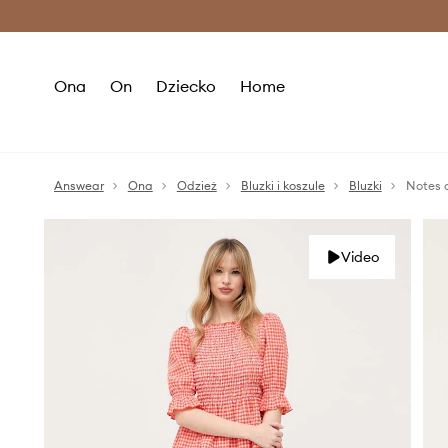
Premium Fashion Benefits >
O
Ona
On
Dziecko
Home
Answear
Ona
Odzież
Bluzki i koszule
Bluzki
Notes 
Video