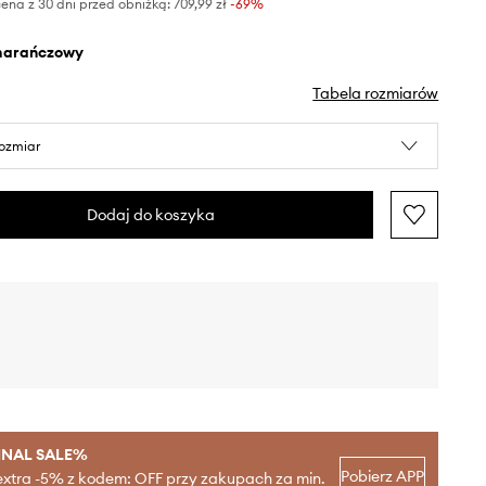
ena z 30 dni przed obniżką:
709,99 zł
 -69%
marańczowy
Tabela rozmiarów
rozmiar
Dodaj do koszyka
INAL SALE%
Pobierz APP
extra -5% z kodem: OFF przy zakupach za min.