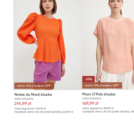
-10%
extra -5% z kodem: OFF*
extra -5% z kodem: OFF*
Marc O'Polo bluzka
Notes du Nord bluzka
Cena aktualna:
Cena aktualna:
169,99 zł
214,99 zł
Cena regularna:
389,99 zł
Cena regularna:
709,99 zł
Najniższa cena z 30 dni przed obniżką:
18
Najniższa cena z 30 dni przed obniżką:
229,99 zł