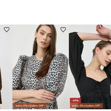
-69%
extra -5% z kodem: OFF*
extra -5% z kodem: OFF*