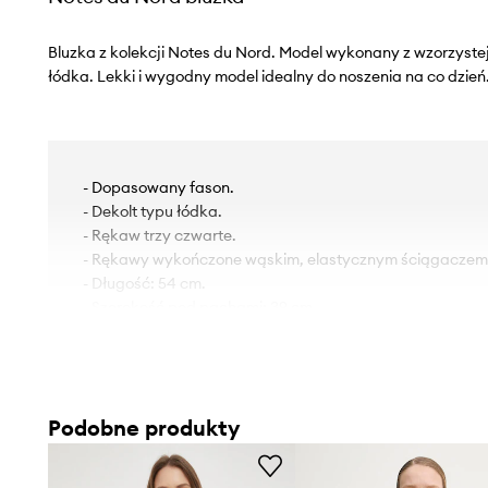
Bluzka z kolekcji Notes du Nord. Model wykonany z wzorzystej
łódka. Lekki i wygodny model idealny do noszenia na co dzień
- Dopasowany fason.
- Dekolt typu łódka.
- Rękaw trzy czwarte.
- Rękawy wykończone wąskim, elastycznym ściągaczem
- Długość: 54 cm.
- Szerokość pod pachami: 39 cm.
- Wymiary podane dla rozmiaru: 36.
Podobne produkty