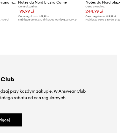
Notes du Nord bluzka bawełniana Filippa
Notes du Nord bluzka Carrie
Notes du Nord bluzka Glad
Cena aktualna:
Cena aktualna:
199,99 zł
244,99 zł
Cena regularna:
659,99 zł
Cena regularna:
819,99 zł
79,99 zł
Najniższa cena z 30 dni przed obniżką:
214,99 zł
Najniższa cena z 30 dni przed obniżką
 Club
zędzaj przy każdym zakupie. W Answear Club
tałego rabatu od cen regularnych.
ięcej