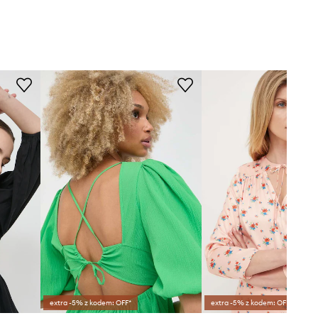
extra -5% z kodem: OFF*
extra -5% z kodem: OFF*