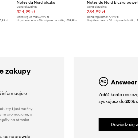
Notes du Nord bluzka
Cena aktualna:
Cena aktualna:
324,99 zł
234,99 zł
Cena regularna:
629,99 zł
Cena regularna:
779,99 zł
5,99 zł
Najniższa cena z 30 dni przed obniżką:
359,99 zł
Najniższa cena z 30 dni przed obniżką:
7
ze zakupy
Answear
 informacje o
Załóż konto i oszc
zyskujesz do
20%
s
dukty i jest ważny
nnymi promocjami, a
góły na stronie:
Dowiedz się w
to, co naprawdę