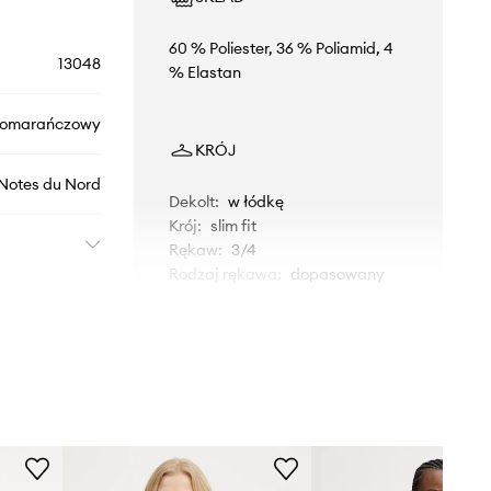
60 % Poliester, 36 % Poliamid, 4
13048
% Elastan
omarańczowy
KRÓJ
Notes du Nord
Dekolt
:
w łódkę
Krój
:
slim fit
Rękaw
:
3/4
Rodzaj rękawa
:
dopasowany
WYMIARY
Modelka ze zdjęcia ma 176 cm
wzrostu i ma na sobie rozmiar 36.
Tabela rozmiarów