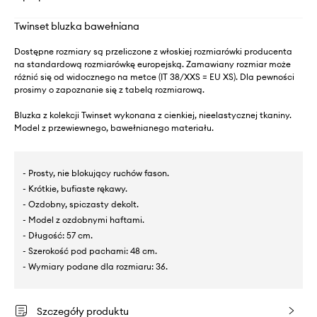
Twinset bluzka bawełniana
Dostępne rozmiary są przeliczone z włoskiej rozmiarówki producenta
na standardową rozmiarówkę europejską. Zamawiany rozmiar może
różnić się od widocznego na metce (IT 38/XXS = EU XS). Dla pewności
prosimy o zapoznanie się z tabelą rozmiarową.
Bluzka z kolekcji Twinset wykonana z cienkiej, nieelastycznej tkaniny.
Model z przewiewnego, bawełnianego materiału.
- Prosty, nie blokujący ruchów fason.
- Krótkie, bufiaste rękawy.
- Ozdobny, spiczasty dekolt.
- Model z ozdobnymi haftami.
- Długość: 57 cm.
- Szerokość pod pachami: 48 cm.
- Wymiary podane dla rozmiaru: 36.
Szczegóły produktu