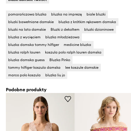
pomarańczowa bluzka
bluzka na imprezę
biale bluzki
bluzki bawełniane damskie
bluzka z krótkim rękawem damska
bluzki na lato damskie
Bluzki z dekoltem
bluzki dzianinowe
bluzka z wycięciem
bluzka młodzieżowa
bluzka damska tommy hilfiger
medicine bluzka
bluzka ralph lauren
koszula polo ralph lauren damska
bluzka damska guess
Bluzka Pinko
tommy hilfiger koszula damska
lee koszule damskie
marco polo koszula
bluzka liu jo
Podobne produkty