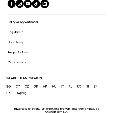
Polityka prywatności
Regulamin
Dane firmy
Twoje Cookies
Mapa strony
WEARETHEANSWEAR IN:
BG
CY
CZ
GR
HR
HU
IT
PL
RO
SI
SK
UA
UA(RU)
Zawartość tej strony jest chroniona prawem autorskim i należy do
Answear.com S.A.