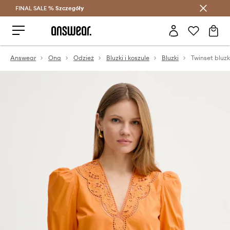
FINAL SALE %
Szczegóły
Oszczędzaj z Answear Club >
Answear
Ona
Odzież
Bluzki i koszule
Bluzki
Twinset bluz