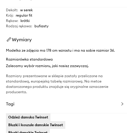
Dekolt
:
w serek
Krój
:
regular fit
Rękaw
:
krótki
Rodzaj rękawa
:
bufiasty
Wymiary
Modelka ze zdjęcia ma 178 cm wzrostu i ma na sobie rozmiar 36.
Rozmiarówka standardowa
Zalecamy wybór rozmiaru, jaki nosisz zazwyczaj.
Rozmiary prezentowane w sklepie zostały przeliczone na
standardową, europejską tabelę rozmiarową. Na metce
dostarczonego produktu znajduje się oryginalne oznaczenie
producenta.
Tagi
Odzież damska Twinset
Bluzki i koszule damskie Twinset
Bluzki damskie Twinset