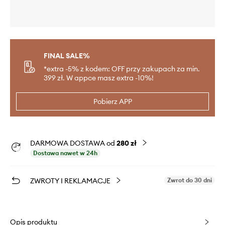
FINAL SALE%
*extra -5% z kodem: OFF przy zakupach za min.
399 zł. W appce masz extra -10%!
Pobierz APP
DARMOWA DOSTAWA od
280 zł
Dostawa nawet w 24h
ZWROTY I REKLAMACJE
Zwrot do 30 dni
Opis produktu