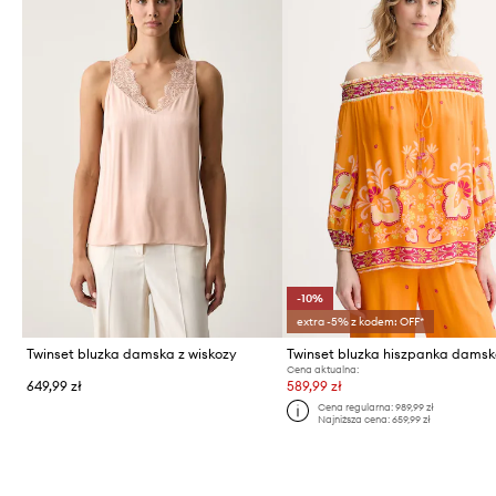
-10%
extra -5% z kodem: OFF*
Twinset bluzka damska z wiskozy
Cena aktualna:
649,99 zł
589,99 zł
Cena regularna:
989,99 zł
Najniższa cena:
659,99 zł