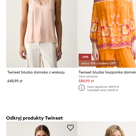
-10%
extra -5% z kodem: OFF*
Twinset bluzka damska z wiskozy
Cena aktualna:
649,99 zł
589,99 zł
Cena regularna:
989,99 zł
Najniższa cena:
659,99 zł
Odkryj produkty Twinset