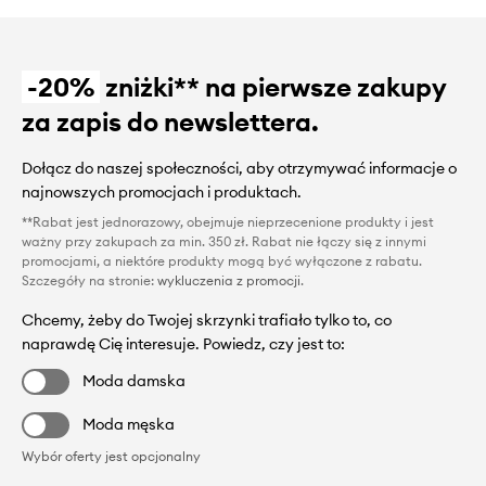
-20%
zniżki** na pierwsze zakupy
za zapis do newslettera.
Dołącz do naszej społeczności, aby otrzymywać informacje o
najnowszych promocjach i produktach.
**Rabat jest jednorazowy, obejmuje nieprzecenione produkty i jest
ważny przy zakupach za min. 350 zł. Rabat nie łączy się z innymi
promocjami, a niektóre produkty mogą być wyłączone z rabatu.
Szczegóły na stronie:
wykluczenia z promocji
.
Chcemy, żeby do Twojej skrzynki trafiało tylko to, co
naprawdę Cię interesuje. Powiedz, czy jest to:
Moda damska
Moda męska
Wybór oferty jest opcjonalny