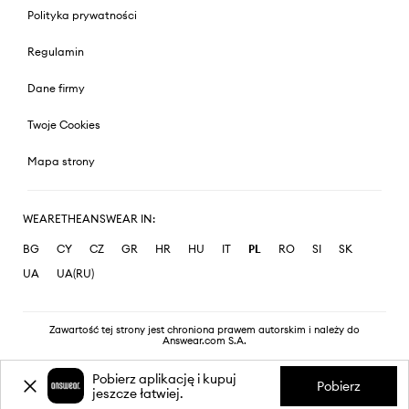
Polityka prywatności
Regulamin
Dane firmy
Twoje Cookies
Mapa strony
WEARETHEANSWEAR IN:
BG
CY
CZ
GR
HR
HU
IT
PL
RO
SI
SK
UA
UA(RU)
Zawartość tej strony jest chroniona prawem autorskim i należy do
Answear.com S.A.
Pobierz aplikację i kupuj
Pobierz
jeszcze łatwiej.