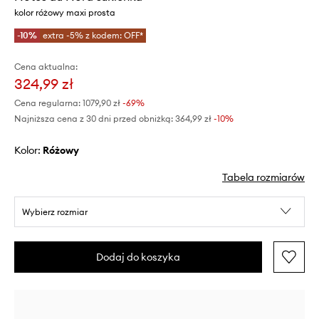
kolor różowy maxi prosta
-10%
extra -5% z kodem: OFF*
Cena aktualna:
324,99 zł
Cena regularna:
1079,90 zł
-69%
Najniższa cena z 30 dni przed obniżką:
364,99 zł
 -10%
Kolor:
różowy
Tabela rozmiarów
Wybierz rozmiar
Dodaj do koszyka