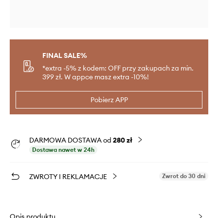
FINAL SALE%
*extra -5% z kodem: OFF przy zakupach za min.
399 zł. W appce masz extra -10%!
Pobierz APP
DARMOWA DOSTAWA od
280 zł
Dostawa nawet w 24h
ZWROTY I REKLAMACJE
Zwrot do 30 dni
Opis produktu