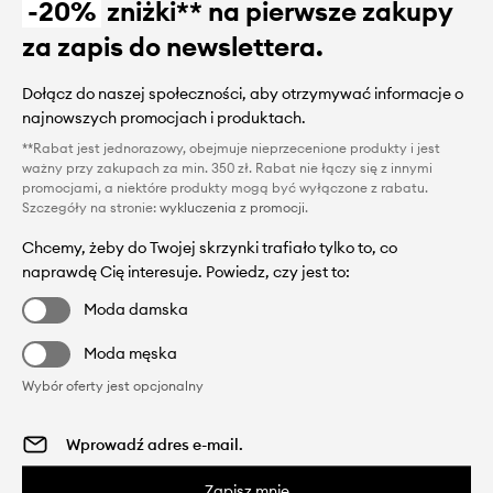
-20%
zniżki** na pierwsze zakupy
za zapis do newslettera.
Dołącz do naszej społeczności, aby otrzymywać informacje o
najnowszych promocjach i produktach.
**Rabat jest jednorazowy, obejmuje nieprzecenione produkty i jest
ważny przy zakupach za min. 350 zł. Rabat nie łączy się z innymi
promocjami, a niektóre produkty mogą być wyłączone z rabatu.
Szczegóły na stronie:
wykluczenia z promocji
.
Chcemy, żeby do Twojej skrzynki trafiało tylko to, co
naprawdę Cię interesuje. Powiedz, czy jest to:
Moda damska
Moda męska
Wybór oferty jest opcjonalny
Zapisz mnie