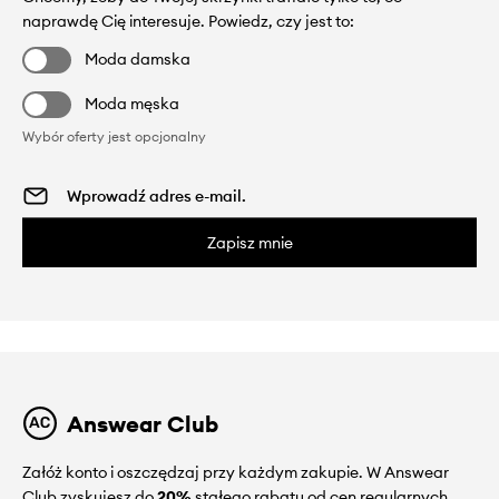
naprawdę Cię interesuje. Powiedz, czy jest to:
Moda damska
Moda męska
Wybór oferty jest opcjonalny
Zapisz mnie
Answear Club
Załóż konto i oszczędzaj przy każdym zakupie. W Answear
Club zyskujesz do
20%
stałego rabatu od cen regularnych.