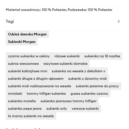
Materiał zasadniczy: 100 % Poliester, Podszewka: 100 % Poliester
Tagi
Odzież damska Morgan
Sukienki Morgan
czarna sukienka w cekiny
różowe sukienki
sukienka na 18 nastke
suknia wieczorowa
wizytowe sukienki damskie
sukienki koktajlowe mini
sukienka na wesele z dekoltem v
sukienki długie z długim rękawem
sukienki z dzianiny midi
sukienki midi rozkloszowane na wesele
sukienki jesienne do pracy
miniówki
tommy hilfiger sukienka
guess sukienka czarna
sukienka marella
sukienka jeansowa tommy hilfiger
sukienka pepe jeans
sukienki only
versace sukienki
la mania sukienki na wesele