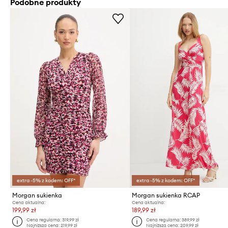
Podobne produkty
extra -5% z kodem: OFF*
extra -5% z kodem: OFF*
Morgan sukienka
Morgan sukienka RCAP
Cena aktualna:
Cena aktualna:
199,99 zł
189,99 zł
Cena regularna:
319,99 zł
Cena regularna:
389,99 zł
Najniższa cena:
219,99 zł
Najniższa cena:
209,99 zł