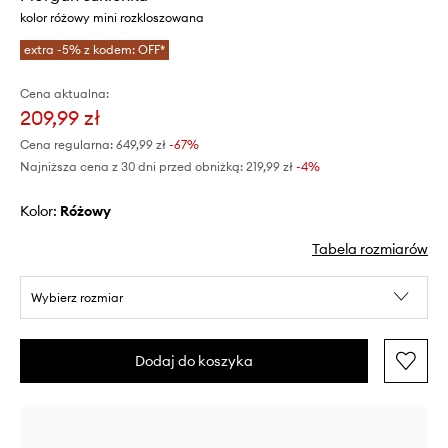
kolor różowy mini rozkloszowana
extra -5% z kodem: OFF*
Cena aktualna:
209,99 zł
Cena regularna:
649,99 zł
-67%
Najniższa cena z 30 dni przed obniżką:
219,99 zł
 -4%
Kolor:
różowy
Tabela rozmiarów
Wybierz rozmiar
Dodaj do koszyka