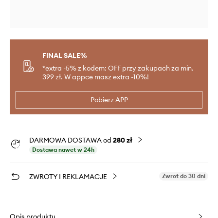
FINAL SALE%
*extra -5% z kodem: OFF przy zakupach za min.
399 zł. W appce masz extra -10%!
Pobierz APP
DARMOWA DOSTAWA od
280 zł
Dostawa nawet w 24h
ZWROTY I REKLAMACJE
Zwrot do 30 dni
Opis produktu