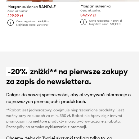
Morgan sukienka
Morgan sukienka RANDA.F
Cena aktualna:
Cena aktualna:
349,99 zł
229,99 zł
Cena regularna:
489,99 zł
Cena regularna:
449,99 zł
Najniższa cena:
389,99 zł
Najniższa cena:
254,99 zł
-20%
zniżki** na pierwsze zakupy
za zapis do newslettera.
Dołącz do naszej społeczności, aby otrzymywać informacje o
najnowszych promocjach i produktach.
**Rabat jest jednorazowy, obejmuje nieprzecenione produkty i jest
ważny przy zakupach za min. 350 zł. Rabat nie łączy się z innymi
promocjami, a niektóre produkty mogą być wyłączone z rabatu.
Szczegóły na stronie:
wykluczenia z promocji
.
Chcemy, żeby do Twojej skrzynki trafiało tylko to, co