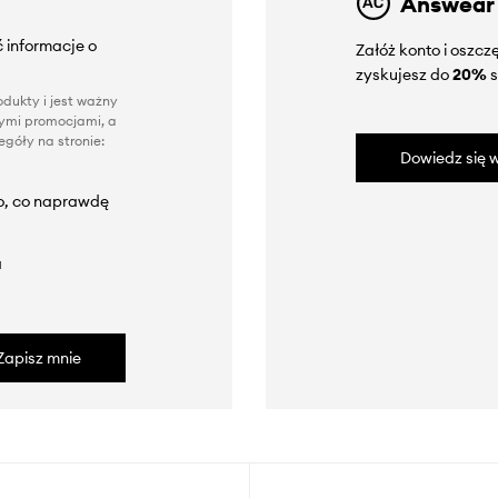
Answear
 informacje o
Załóż konto i oszc
zyskujesz do
20%
s
dukty i jest ważny
nnymi promocjami, a
góły na stronie:
Dowiedz się w
to, co naprawdę
a
Zapisz mnie