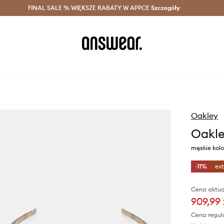
szczędzaj z Answear Club >
FINAL SALE % WIĘKSZE RABATY W APPCE
Dostawa nawet w 24h >
Szczegóły
News
Oakley
Oakle
męskie kol
-11%
ex
Cena aktua
909,99 
Cena regul