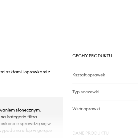
CECHY PRODUKTU
ymi szkłami i oprawkami z
Kształt oprawek
Typ soczewki
Wzór oprawki
owaniem słonecznym.
na kategoria filtra
 doskonale sprawdzą się w
wypadu na urlop w gorące
DANE PRODUKTU