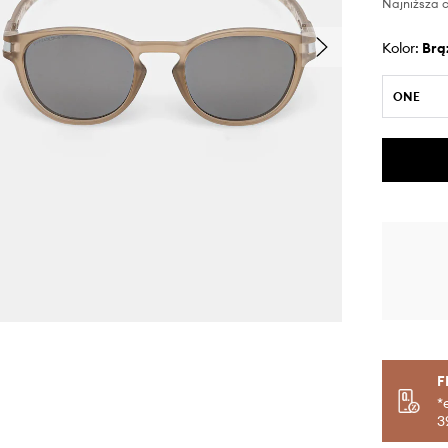
Najniższa c
Kolor:
br
ONE
F
*
3