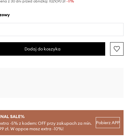
ena z 30 dni przed obniżką:
1029,90 zł
 -11%
ązowy
Dodaj do koszyka
INAL SALE%
Pobierz APP
extra -5% z kodem: OFF przy zakupach za min.
99 zł. W appce masz extra -10%!