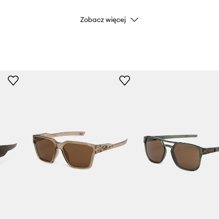
Zobacz więcej
Kod producenta
 kurzem.
Kolor
Marka
Producent
ID Produktu