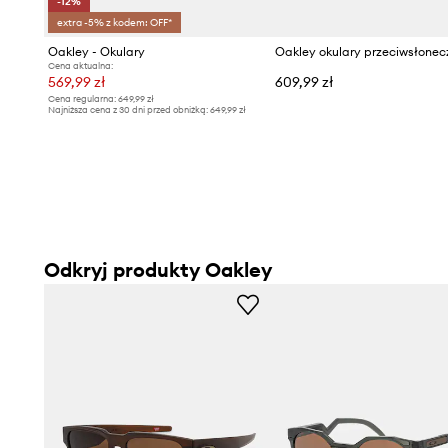
-12%
extra -5% z kodem: OFF*
Oakley - Okulary
Cena aktualna:
569,99 zł
609,99 zł
Cena regularna:
649,99 zł
Najniższa cena z 30 dni przed obniżką:
649,99 zł
Odkryj produkty Oakley