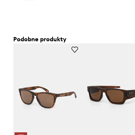
- Model z polaryzacją.
- Kształt oprawek: okrągły.
- Dołączony tekstylny worek zabezpiecza produkt przed
Podobne produkty