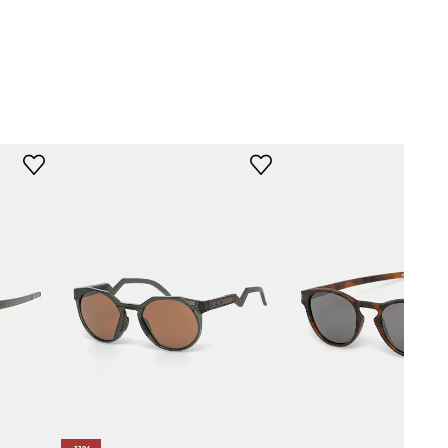
OO9265.6853
brązowy
Oakley