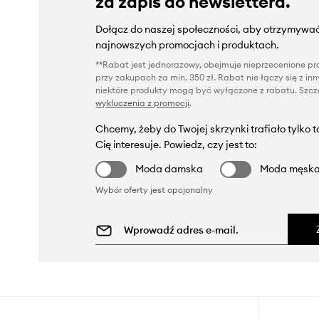
za zapis do newslettera.
Dołącz do naszej społeczności, aby otrzymywać
najnowszych promocjach i produktach.
**Rabat jest jednorazowy, obejmuje nieprzecenione pro
przy zakupach za min. 350 zł. Rabat nie łączy się z i
niektóre produkty mogą być wyłączone z rabatu. Szcze
wykluczenia z promocji
.
Chcemy, żeby do Twojej skrzynki trafiało tylko 
Cię interesuje. Powiedz, czy jest to:
Moda damska
Moda męsk
Wybór oferty jest opcjonalny