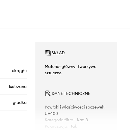
SKŁAD
Materiał główny: Tworzywo
okrągłe
sztuczne
lustrzana
DANE TECHNICZNE
gładka
Powłoki i właściwości soczewek
:
UV400
Kategoria filtra
:
Kat. 3
Polaryzacja
:
tak