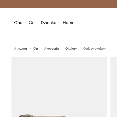
Premium Fashion Benefits >
O
Ona
On
Dziecko
Home
Answear
On
Akcesoria
Okulary
Oakley okulary