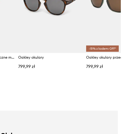
-15% z kodem: OFF*
Oakley okulary przeciwsłoneczne męskie
Oakley okulary
799,99 zł
799,99 zł