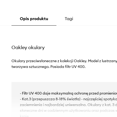
Opis produktu
Tagi
Oakley okulary
Okulary przeciwsłoneczne z kolekcji Oakley. Model z lustrzan
tworzywa sztucznego. Posiada filtr UV 400.
- Filtr UV 400 daje maksymalną ochronę przed promieni
- Kat.3 (przepuszcza 8-18% światła) - najczęściej spotyka
zaciemnienia i najbardziej uniwersalna. Okulary z kat. 3
słoneczne dni w codziennym użytkowaniu oraz podczas 
kraje.