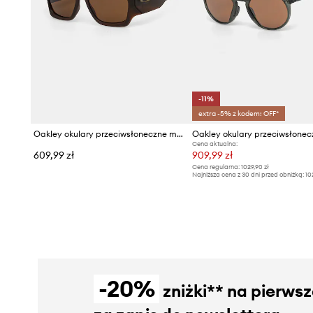
-11%
extra -5% z kodem: OFF*
Oakley okulary przeciwsłoneczne męskie
Oakley okulary przeciwsłonec
Cena aktualna:
609,99 zł
909,99 zł
Cena regularna:
1029,90 zł
Najniższa cena z 30 dni przed obniżką:
10
-20%
zniżki** na pierws