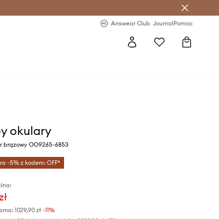
letter >
Regularne nowości >
Answear Club
Journal
Pomoc
y okulary
or brązowy OO9265-6853
tra -5% z kodem: OFF*
lna:
zł
arna:
1029,90 zł
-11%