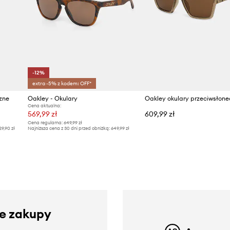
-12%
extra -5% z kodem: OFF*
zne
Oakley - Okulary
Cena aktualna:
569,99 zł
609,99 zł
Cena regularna:
649,99 zł
29,90 zł
Najniższa cena z 30 dni przed obniżką:
649,99 zł
ze zakupy