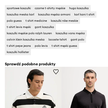
sportowe koszulki
czarne t-shirty męskie
hugo koszulka
koszulka meska karl
koszulka męska armani
karl kani t shirt
polo guess
t shirt medicine
koszulki nike meskie
t-shirt levis męski
gant koszulka
koszulki męskie polo ralph lauren
koszulka vans męska
calvin klein koszulka meska
lacoste tshirt
gant polo
t shirt pepe jeans
polo levis
t shirt męski guess
koszulki hollister
Sprawdź podobne produkty