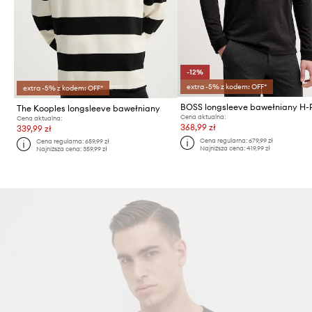
-12%
extra -5% z kodem: OFF*
extra -5% z kodem: OFF*
The Kooples longsleeve bawełniany
Cena aktualna:
Cena aktualna:
368,99 zł
339,99 zł
Cena regularna:
679,99 zł
Cena regularna:
659,99 zł
Najniższa cena:
419,99 zł
Najniższa cena:
359,99 zł