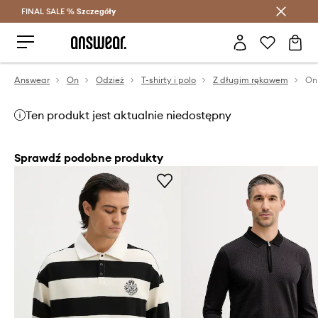
FINAL SALE %
Szczegóły
Oszczędzaj z Answear Club >
Answear
On
Odzież
T-shirty i polo
Z długim rękawem
Ten produkt jest aktualnie niedostępny
Sprawdź podobne produkty