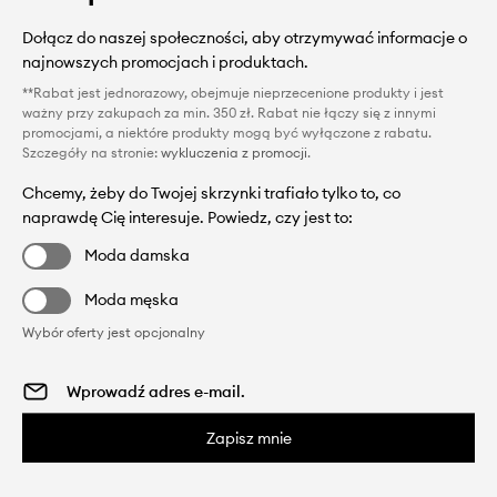
Dołącz do naszej społeczności, aby otrzymywać informacje o
najnowszych promocjach i produktach.
**Rabat jest jednorazowy, obejmuje nieprzecenione produkty i jest
ważny przy zakupach za min. 350 zł. Rabat nie łączy się z innymi
promocjami, a niektóre produkty mogą być wyłączone z rabatu.
Szczegóły na stronie:
wykluczenia z promocji
.
Chcemy, żeby do Twojej skrzynki trafiało tylko to, co
naprawdę Cię interesuje. Powiedz, czy jest to:
Moda damska
Moda męska
Wybór oferty jest opcjonalny
Zapisz mnie