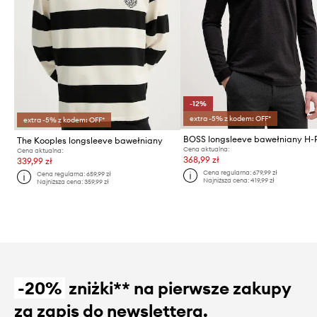
-12%
extra -5% z kodem: OFF*
extra -5% z kodem: OFF*
The Kooples longsleeve bawełniany
Cena aktualna:
Cena aktualna:
368,99 zł
339,99 zł
Cena regularna:
679,99 zł
Cena regularna:
659,99 zł
Najniższa cena:
419,99 zł
Najniższa cena:
359,99 zł
-20%
zniżki** na pierwsze zakupy
za zapis do newslettera.