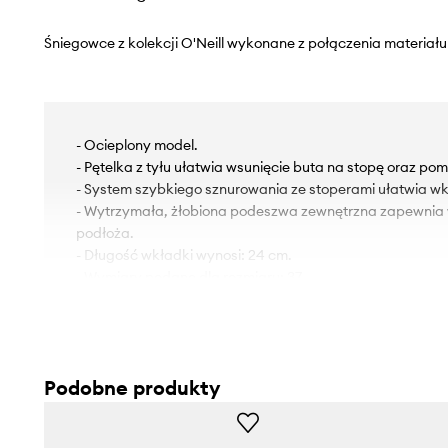
Śniegowce z kolekcji O'Neill wykonane z połączenia materiału
- Ocieplony model.
- Pętelka z tyłu ułatwia wsunięcie buta na stopę oraz po
- System szybkiego sznurowania ze stoperami ułatwia wk
- Wytrzymała, żłobiona podeszwa zewnętrzna zapewnia
podłoża.
- Długość wkładki wynosi: 24 cm.
- Wymiary podane dla rozmiaru: 37.
Podobne produkty