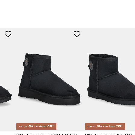
extra -5% z kodem: OFF*
extra -5% z kodem: OFF*