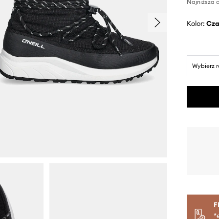
Najniższa c
Kolor:
cz
Wybierz 
F
*