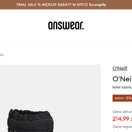
szczędzaj z Answear Club >
FINAL SALE % WIĘKSZE RABATY W APPCE
Dostawa nawet w 24h >
Szczegóły
News
AIL
O'Neill
O'Nei
kolor czarn
extra -5%
Cena aktua
214,99 
Cena regul