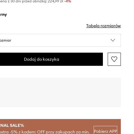
ena z 30 dni przed obniżką:
224,99 zł
 -4%
arny
Tabela rozmiarów
rozmiar
Dodaj do koszyka
INAL SALE%
Pobierz APP
extra -5% z kodem: OFF przy zakupach za min.