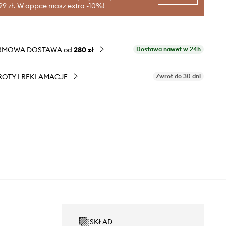
99 zł. W appce masz extra -10%!
RMOWA DOSTAWA od
280 zł
Dostawa nawet w 24h
OTY I REKLAMACJE
Zwrot do 30 dni
SKŁAD