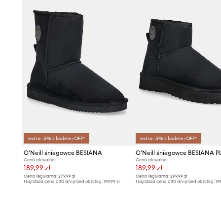
extra -5% z kodem: OFF*
extra -5% z kodem: OFF*
O'Neill śniegowce BESIANA
Cena aktualna:
Cena aktualna:
189,99 zł
189,99 zł
Cena regularna:
279,99 zł
Cena regularna:
299,99 zł
Najniższa cena z 30 dni przed obniżką:
199,99 zł
Najniższa cena z 30 dni przed obniżką:
19