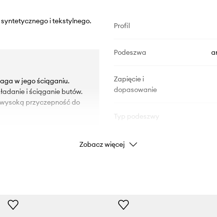
 syntetycznego i tekstylnego.
Profil
Podeszwa
a
Zapięcie i
maga w jego ściąganiu.
dopasowanie
ładanie i ściąganie butów.
 wysoką przyczepność do
Typ podeszwy
Zobacz więcej
DANE PRODUKTU
Kod producenta
Kolor