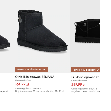
O'Neill
extra -5% z kodem: OFF*
extra -5% z kodem: OFF*
O'Neill śniegowce BESIANA
Liu Jo śniegowce zamszowe 
Cena aktualna:
Cena aktualna:
164,99 zł
289,99 zł
Cena regularna:
259,99 zł
Cena regularna:
579,99 zł
Najniższa cena z 30 dni przed obniżką:
174,99 zł
64,99 zł
Najniższa cena z 30 dni przed obniżką