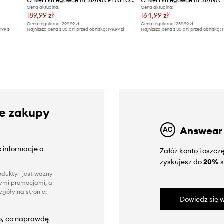
O'Neill śniegowce BESIANA PLATFORM
O'Neill śniegowce BESIANA
Cena aktualna:
Cena aktualna:
189,99 zł
164,99 zł
Cena regularna:
299,99 zł
Cena regularna:
259,99 zł
9,99 zł
Najniższa cena z 30 dni przed obniżką:
199,99 zł
Najniższa cena z 30 dni przed obniżką:
1
ze zakupy
Answear
 informacje o
Załóż konto i oszc
zyskujesz do
20%
s
dukty i jest ważny
nnymi promocjami, a
góły na stronie:
Dowiedz się w
to, co naprawdę