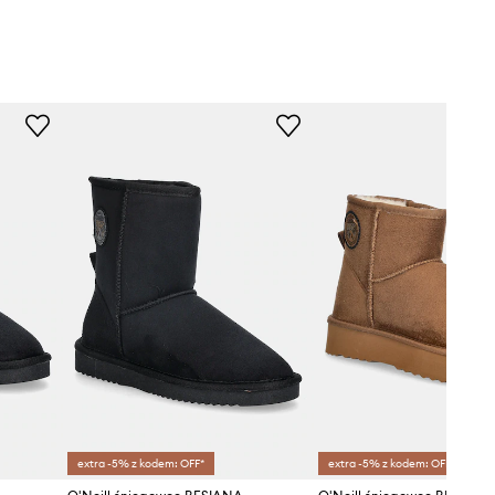
extra -5% z kodem: OFF*
extra -5% z kodem: OFF*