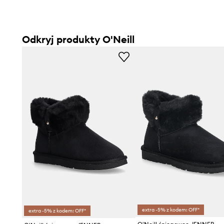
Odkryj produkty O'Neill
extra -5% z kodem: OFF*
extra -5% z kodem: OFF*