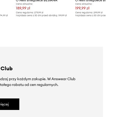
O'Neill śniegowce BESIANA
Cena aktualna:
Cena aktualna:
189,99 zł
199,99 zł
Cena regularna:
279,99 zł
Cena regularna:
299,99 zł
74,99 zł
Najniższa cena z 30 dni przed obniżką:
199,99 zł
Najniższa cena z 30 dni przed obniżką
 Club
zędzaj przy każdym zakupie. W Answear Club
tałego rabatu od cen regularnych.
ięcej