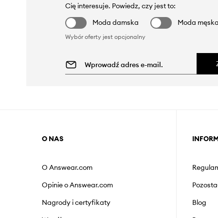
Cię interesuje. Powiedz, czy jest to:
Moda damska
Moda męsk
Wybór oferty jest opcjonalny
O NAS
INFOR
O Answear.com
Regulam
Opinie o Answear.com
Pozosta
Nagrody i certyfikaty
Blog