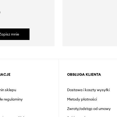
a
Zapisz mnie
MACJE
OBSŁUGA KLIENTA
in sklepu
Dostawa i koszty wysyłki
łe regulaminy
Metody płatności
Zwroty/odstąp od umowy