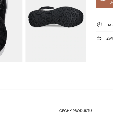
3
DA
ZWR
CECHY PRODUKTU