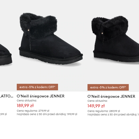
Marka
ID Produktu
extra -5% z kodem: OFF*
extra -5% z kodem: OFF*
O'Neill śniegowce BESIANA PLATFORM
O'Neill śniegowce JENNER
O'Neill śniegowce JENNER
Cena aktualna:
Cena aktualna:
189,99 zł
149,99 zł
Cena regularna:
279,99 zł
Cena regularna:
289,99 zł
9,99 zł
Najniższa cena z 30 dni przed obniżką:
199,99 zł
Najniższa cena z 30 dni przed obniżką:
1