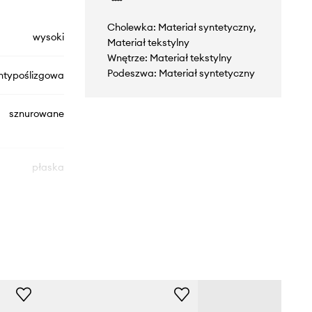
Cholewka: Materiał syntetyczny,
wysoki
Materiał tekstylny
Wnętrze: Materiał tekstylny
Podeszwa: Materiał syntetyczny
ntypoślizgowa
sznurowane
płaska
90253011
czarny