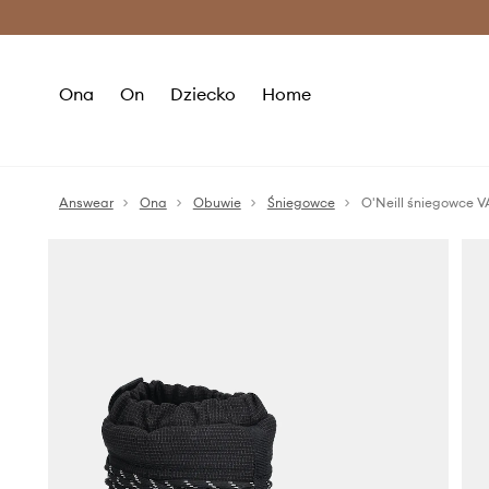
Premium Fashion Benefits >
O
Ona
On
Dziecko
Home
Answear
Ona
Obuwie
Śniegowce
O'Neill śniegowce V