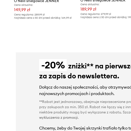
O'Neill śniegowce JENNER
O'Neill śniegowce JENNER
Cena aktualna:
Cena aktualna:
189,99 zł
149,99 zł
Cena regularna:
279,99 zł
Cena regularna:
289,99 zł
Najniższa cena z 30 dni przed obniżką:
19
Najniższa cena z 30 dni przed obniżką:
164,99 zł
-20%
zniżki** na pierws
za zapis do newslettera.
Dołącz do naszej społeczności, aby otrzymywać
najnowszych promocjach i produktach.
**Rabat jest jednorazowy, obejmuje nieprzecenione pro
przy zakupach za min. 350 zł. Rabat nie łączy się z i
niektóre produkty mogą być wyłączone z rabatu. Szcze
wykluczenia z promocji
.
Chcemy, żeby do Twojej skrzynki trafiało tylko 