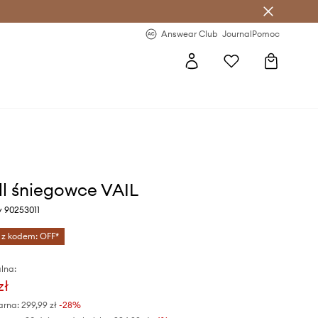
letter >
Regularne nowości >
Answear Club
Journal
Pomoc
ll śniegowce VAIL
y 90253011
 z kodem: OFF*
lna:
zł
arna:
299,99 zł
-28%