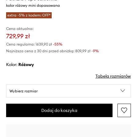
kolor różowy mini dopasowana
extra -5% z kodem: OFF*
Cena aktualna:
729,99 zł
Cena regularna:
1639,90 zł
-55%
Najniższa cena z 30 dni przed obniżką:
809,99 zł
 -9%
Kolor:
różowy
Tabela rozmiarów
Wybierz rozmiar
Dodaj do koszyka