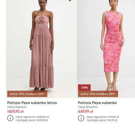
-10%
extra -5% z kodem: OFF*
extra -5% z kodem: OFF*
Patrizia Pepe sukienka letnia
Patrizia Pepe sukienka
Cena aktualna:
Cena aktualna:
1429,90 zł
669,99 zł
Cena regularna:
2329,90 zł
Cena regularna:
1149,90 zł
Najniższa cena:
1499,90 zł
Najniższa cena:
749,99 zł