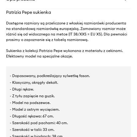
Patrizia Pepe sukienka
Dostępne rozmiary są przeliczone z włoskiej rozmiarówki producenta
na standardową rozmiarówkę europejską. Zamawiany rozmiar może
różnić się od widocznego na metce (IT 38/XXS = EU XS). Dla pewności
prosimy o zapoznanie się z tabelą rozmiarową.
Sukienka z kolekcji Patrizia Pepe wykonana z materiału z cekinami.
Efektowny model na specjalne okazje.
- Dopasowany, podkreślający sylwetkę fason.
- Klasyczny, okrągły dekolt.
- Długi rękaw.
- Z tyłu zapięcie na guzik.
- Model na podszewce.
- Model z ostrym wycięciem.
- Długość rękawa: 67 cm.
- Szerokość pod pachami: 40 cm.
- Szerokość w talii: 33 cm.
- Szerokość w biodrach: 38 cm.