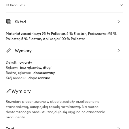
ID Produktu
Skład
Materiał zasadniczy: 95 % Poliester, 5 % Elastan, Podszewka: 95 %
Poliester, 5 % Elastan, Aplikacja: 100 % Poliester
Wymiary
Dekolt
:
okrągły
Rękaw
:
bez rękawów, długi
Rodzaj rękawa
:
dopasowany
Krój modelu
:
dopasowana
Wymiary
Rozmiary prezentowane w sklepie zostały przeliczone na
standardową, europejską tabelę rozmiarową. Na metce
dostarczonego produktu znajduje się oryginalne oznaczenie
producenta.
Tagi