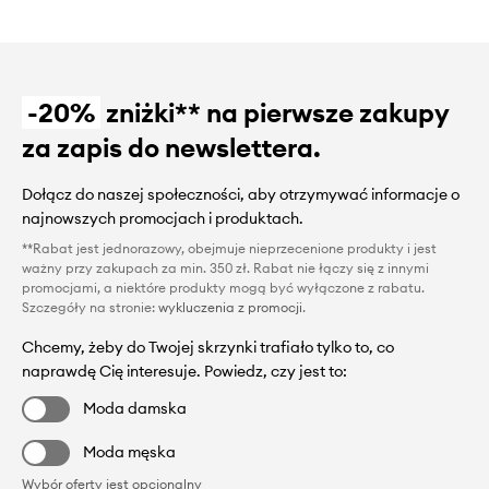
-20%
zniżki** na pierwsze zakupy
za zapis do newslettera.
Dołącz do naszej społeczności, aby otrzymywać informacje o
najnowszych promocjach i produktach.
**Rabat jest jednorazowy, obejmuje nieprzecenione produkty i jest
ważny przy zakupach za min. 350 zł. Rabat nie łączy się z innymi
promocjami, a niektóre produkty mogą być wyłączone z rabatu.
Szczegóły na stronie:
wykluczenia z promocji
.
Chcemy, żeby do Twojej skrzynki trafiało tylko to, co
naprawdę Cię interesuje. Powiedz, czy jest to:
Moda damska
Moda męska
Wybór oferty jest opcjonalny