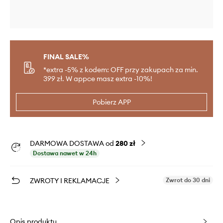
FINAL SALE%
*extra -5% z kodem: OFF przy zakupach za min.
399 zł. W appce masz extra -10%!
Pobierz APP
DARMOWA DOSTAWA od
280 zł
Dostawa nawet w 24h
ZWROTY I REKLAMACJE
Zwrot do 30 dni
Opis produktu