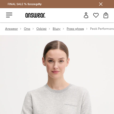
FINAL SALE %
Szczegóły
Oszczędzaj z Answear Club >
Answear
Ona
Odzież
Bluzy
Przez głowę
Peak Performan