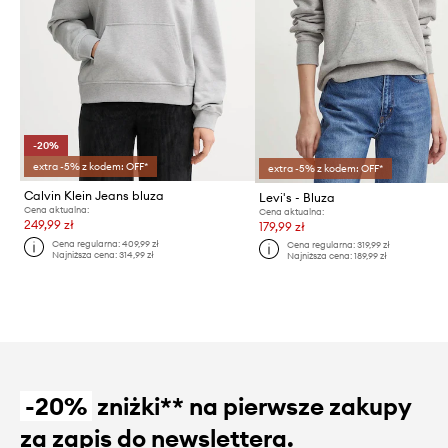
-20%
extra -5% z kodem: OFF*
extra -5% z kodem: OFF*
Calvin Klein Jeans bluza
Levi's - Bluza
Cena aktualna:
Cena aktualna:
249,99 zł
179,99 zł
Cena regularna:
409,99 zł
Cena regularna:
319,99 zł
Najniższa cena:
314,99 zł
Najniższa cena:
189,99 zł
-20%
zniżki** na pierwsze zakupy
za zapis do newslettera.