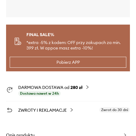
FINAL SALE%
*extra -5% z kodem: OFF przy zakupach za min.
399 zł. W appce masz extra -10%!
Pobierz APP
DARMOWA DOSTAWA od
280 zł
Dostawa nawet w 24h
ZWROTY I REKLAMACJE
Zwrot do 30 dni
Opis produktu