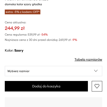
damska kolor szary gładka
extra -5% z kodem: OFF*
Cena aktualna:
244,99 zł
Cena regularna:
539,99 zł
-54%
Najniższa cena z 30 dni przed obniżką:
269,99 zł
 -9%
Kolor:
szary
Tabela rozmiarów
Wybierz rozmiar
Dodaj do koszyka