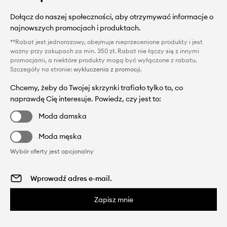
Dołącz do naszej społeczności, aby otrzymywać informacje o
najnowszych promocjach i produktach.
**Rabat jest jednorazowy, obejmuje nieprzecenione produkty i jest
ważny przy zakupach za min. 350 zł. Rabat nie łączy się z innymi
promocjami, a niektóre produkty mogą być wyłączone z rabatu.
Szczegóły na stronie:
wykluczenia z promocji
.
Chcemy, żeby do Twojej skrzynki trafiało tylko to, co
naprawdę Cię interesuje. Powiedz, czy jest to:
Moda damska
Moda męska
Wybór oferty jest opcjonalny
Zapisz mnie