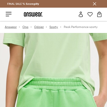
FINAL SALE %
Szczegóły
Oszczędzaj z Answear Club >
Answear
Ona
Odzież
Szorty
Peak Performance szorty