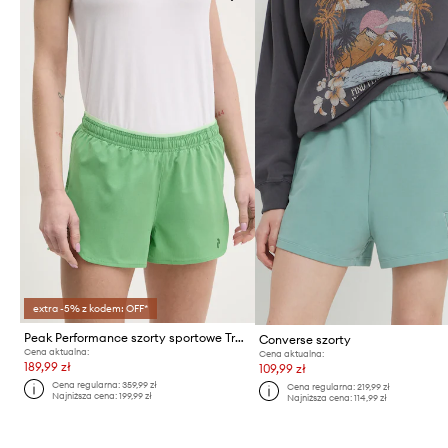
extra -5% z kodem: OFF*
Peak Performance szorty sportowe Trail Light
Converse szorty
Cena aktualna:
Cena aktualna:
189,99 zł
109,99 zł
Cena regularna:
359,99 zł
Cena regularna:
219,99 zł
Najniższa cena:
199,99 zł
Najniższa cena:
114,99 zł