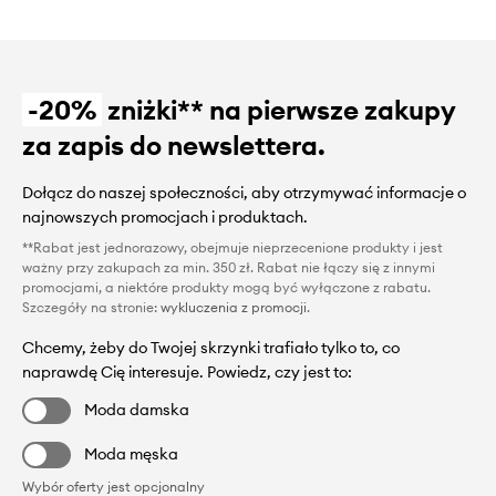
-20%
zniżki** na pierwsze zakupy
za zapis do newslettera.
Dołącz do naszej społeczności, aby otrzymywać informacje o
najnowszych promocjach i produktach.
**Rabat jest jednorazowy, obejmuje nieprzecenione produkty i jest
ważny przy zakupach za min. 350 zł. Rabat nie łączy się z innymi
promocjami, a niektóre produkty mogą być wyłączone z rabatu.
Szczegóły na stronie:
wykluczenia z promocji
.
Chcemy, żeby do Twojej skrzynki trafiało tylko to, co
naprawdę Cię interesuje. Powiedz, czy jest to:
Moda damska
Moda męska
Wybór oferty jest opcjonalny