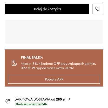
Dodaj do koszyka
FINAL SALE%
*extra -5% z kodem: OFF przy zakupach za min.
399 zł. W appce masz extra -10%!
Pobierz APP
DARMOWA DOSTAWA od
280 zł
Dostawa nawet w 24h