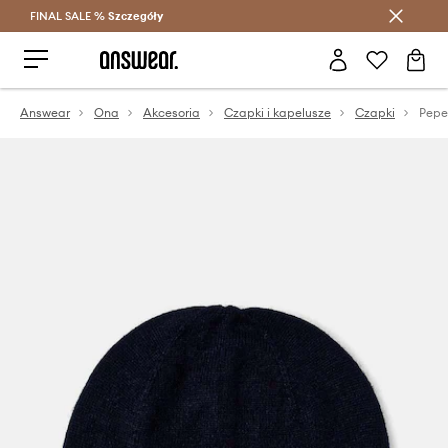
FINAL SALE %
Szczegóły
Oszczędzaj z Answear Club >
Answear
Ona
Akcesoria
Czapki i kapelusze
Czapki