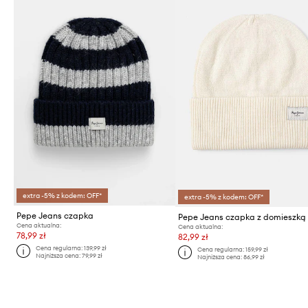
extra -5% z kodem: OFF*
extra -5% z kodem: OFF*
Pepe Jeans czapka
Cena aktualna:
Cena aktualna:
78,99 zł
82,99 zł
Cena regularna:
139,99 zł
Cena regularna:
159,99 zł
Najniższa cena:
79,99 zł
Najniższa cena:
86,99 zł