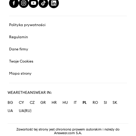
Polityka prywatności
Regulamin
Dane firmy
Twoje Cookies
Mapa strony
WEARETHEANSWEAR IN:
BG
CY
CZ
GR
HR
HU
IT
PL
RO
SI
SK
UA
UA(RU)
Zawartość tej strony jest chroniona prawem autorskim i należy do
Answear.com S.A.