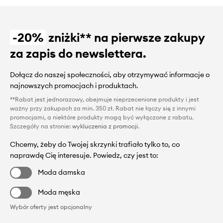
-20%
zniżki** na pierwsze zakupy
za zapis do newslettera.
Dołącz do naszej społeczności, aby otrzymywać informacje o
najnowszych promocjach i produktach.
**Rabat jest jednorazowy, obejmuje nieprzecenione produkty i jest
ważny przy zakupach za min. 350 zł. Rabat nie łączy się z innymi
promocjami, a niektóre produkty mogą być wyłączone z rabatu.
Szczegóły na stronie:
wykluczenia z promocji
.
Chcemy, żeby do Twojej skrzynki trafiało tylko to, co
naprawdę Cię interesuje. Powiedz, czy jest to:
Moda damska
Moda męska
Wybór oferty jest opcjonalny