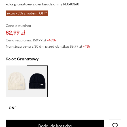
kolor granatowy z cienkiej dzianiny PL040360
extra -5% z kodem: OFF*
Cena aktualna:
82,99 zł
Cena regularna:
159,99 zł
-48%
Najniższa cena z 30 dni przed obniżką:
86,99 zł
 -4%
Kolor:
granatowy
ONE
Dodaj do koszyka