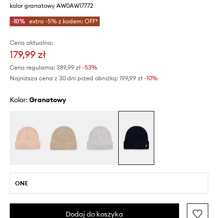
kolor granatowy AW0AW17772
-10%
extra -5% z kodem: OFF*
Cena aktualna:
179,99 zł
Cena regularna:
389,99 zł
-53%
Najniższa cena z 30 dni przed obniżką:
199,99 zł
 -10%
Kolor:
granatowy
ONE
Dodaj do koszyka