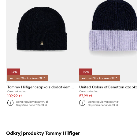
-12%
-10%
extra -5% z kodem: OFF*
extra -5% z kodem: OFF*
Tommy Hilfiger czapka z dodatkiem wełny
Cena aktualna:
Cena aktualna:
109,99 zł
57,99 zł
Cena regularna:
239,99 zł
Cena regularna:
119,99 zł
Najniższa cena:
124,99 zł
Najniższa cena:
64,99 zł
Odkryj produkty Tommy Hilfiger