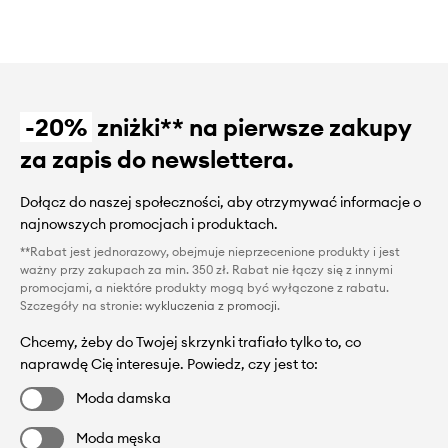
-20%
zniżki** na pierwsze zakupy
za zapis do newslettera.
Dołącz do naszej społeczności, aby otrzymywać informacje o
najnowszych promocjach i produktach.
**Rabat jest jednorazowy, obejmuje nieprzecenione produkty i jest
ważny przy zakupach za min. 350 zł. Rabat nie łączy się z innymi
promocjami, a niektóre produkty mogą być wyłączone z rabatu.
Szczegóły na stronie:
wykluczenia z promocji
.
Chcemy, żeby do Twojej skrzynki trafiało tylko to, co
naprawdę Cię interesuje. Powiedz, czy jest to:
Moda damska
Moda męska