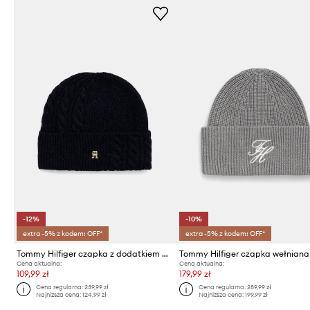
-12%
-10%
extra -5% z kodem: OFF*
extra -5% z kodem: OFF*
Tommy Hilfiger czapka z dodatkiem wełny
Tommy Hilfiger czapka wełniana
Cena aktualna:
Cena aktualna:
109,99 zł
179,99 zł
Cena regularna:
239,99 zł
Cena regularna:
289,99 zł
Najniższa cena:
124,99 zł
Najniższa cena:
199,99 zł