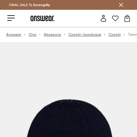
FINAL SALE %
Szczegóły
Oszczędzaj z Answear Club >
Answear
Ona
Akcesoria
Czapki i kapelusze
Czapki