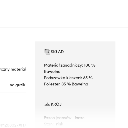
SKŁAD
Materiał zasadniczy: 100 %
yczny materiał
Bawełna
Podszewka kieszeni: 65 %
Poliester, 35 % Bawełna
na guziki
KRÓJ
Fason jeansów
:
loose
Stan
:
niski
PM208027XH7