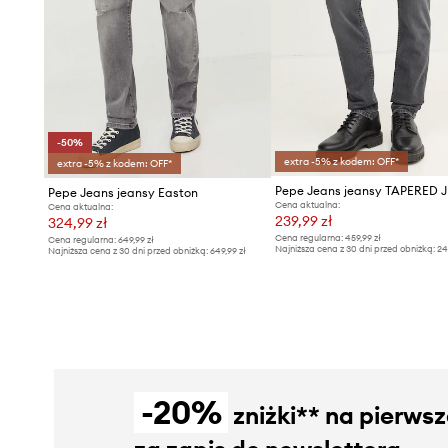
-50%
extra -5% z kodem: OFF*
extra -5% z kodem: OFF*
Pepe Jeans jeansy Easton
Cena aktualna:
Cena aktualna:
239,99 zł
324,99 zł
Cena regularna:
459,99 zł
Cena regularna:
649,99 zł
Najniższa cena z 30 dni przed obniżką:
24
Najniższa cena z 30 dni przed obniżką:
649,99 zł
-20%
zniżki** na pierws