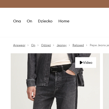
Premium Fashion Benefits >
O
Ona
On
Dziecko
Home
Answear
On
Odzież
Jeansy
Relaxed
Pepe Jeans j
Video