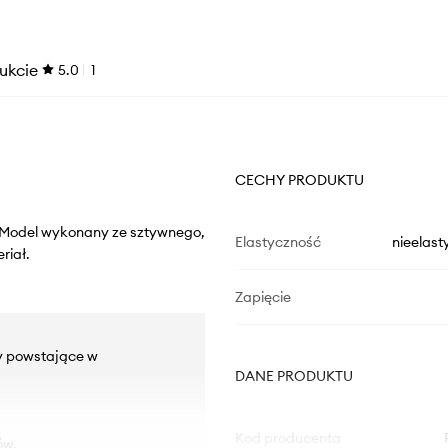
ukcie
5.0
1
CECHY PRODUKTU
ą. Model wykonany ze sztywnego,
Elastyczność
nieelast
riał.
Zapięcie
by powstające w
DANE PRODUKTU
Kod producenta
ów.