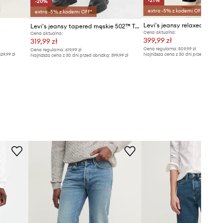
-21%
-20%
extra -5% z kodem: OFF*
extra -5% z kodem: OFF*
Levi's jeansy tapered męskie 502™ TAPER
Cena aktualna:
Cena aktualna:
399,99 zł
319,99 zł
Cena regularna:
509,99 zł
Cena regularna:
619,99 zł
29,99 zł
Najniższa cena z 30 dni przed obniżką
Najniższa cena z 30 dni przed obniżką:
399,99 zł