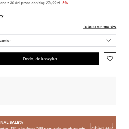
ena z 30 dni przed obniżką:
274,99 zł
 -5%
ry
Tabela rozmiarów
rozmiar
Dodaj do koszyka
INAL SALE%
Pobierz APP
extra -5% z kodem: OFF przy zakupach za min.