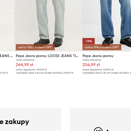
-13%
extra -5% z kodem: OFF*
extra -5% z kodem: OFF*
Pepe Jeans jeansy TAPERED JEANS SPIKE
Pepe Jeans jeansy LOOSE JEANS TINT
Pepe Jeans jeansy
Cena aktualna:
Cena aktualna:
264,99 zł
206,99 zł
Cena regularna:
499,99 zł
Cena regularna:
459,99 zł
4,99 zł
Najniższa cena z 30 dni przed obniżką:
269,99 zł
Najniższa cena z 30 dni przed obniżką:
2
ze zakupy