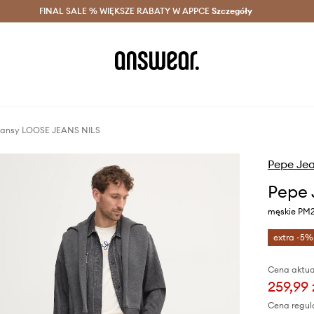
szczędzaj z Answear Club >
FINAL SALE % WIĘKSZE RABATY W APPCE
Dostawa nawet w 24h >
Szczegóły
News
eansy LOOSE JEANS NILS
Pepe Je
Pepe 
męskie PM
extra -5%
Cena aktua
259,99 
Cena regul