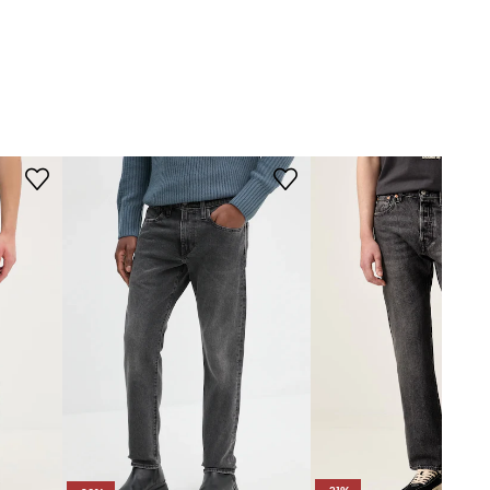
szary
WYMIARY
Pepe Jeans
Model ze zdjęcia ma 182 cm
wzrostu i ma na sobie rozmiar
31/32.
Rozmiarówka standardowa
Zalecamy wybór rozmiaru, jaki nosisz
zazwyczaj.
Tabela rozmiarów