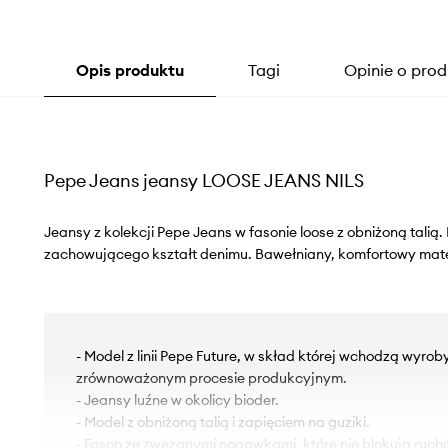
Opis produktu
Tagi
Opinie o prod
Pepe Jeans jeansy LOOSE JEANS NILS
Jeansy z kolekcji Pepe Jeans w fasonie loose z obniżoną tali
zachowującego kształt denimu. Bawełniany, komfortowy mate
- Model z linii Pepe Future, w skład której wchodzą wyro
zrównoważonym procesie produkcyjnym.
- Jeansy luźne w okolicy bioder.
- Model z obniżoną talią i zapięciem na guziki.
- Fason ze zwężanymi nogawkami, które nie blokują ruch