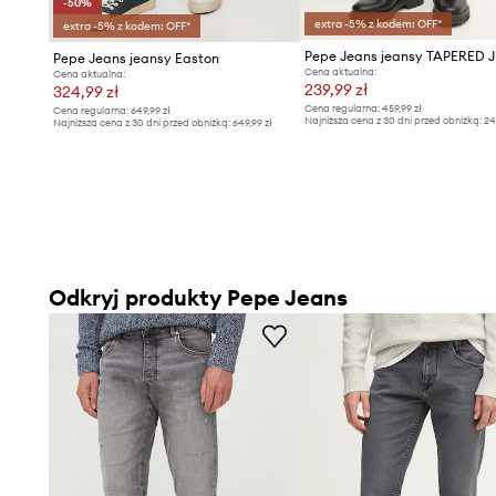
-50%
extra -5% z kodem: OFF*
extra -5% z kodem: OFF*
Pepe Jeans jeansy Easton
Cena aktualna:
Cena aktualna:
239,99 zł
324,99 zł
Cena regularna:
459,99 zł
Cena regularna:
649,99 zł
Najniższa cena z 30 dni przed obniżką:
24
Najniższa cena z 30 dni przed obniżką:
649,99 zł
Odkryj produkty Pepe Jeans