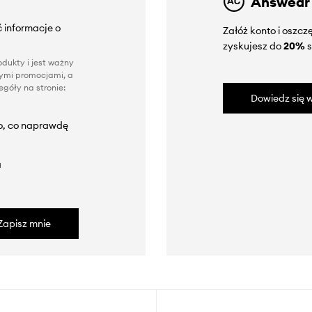
Answear
 informacje o
Załóż konto i oszc
zyskujesz do
20%
s
dukty i jest ważny
nnymi promocjami, a
góły na stronie:
Dowiedz się w
to, co naprawdę
a
Zapisz mnie