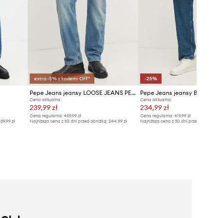
extra -5% z kodem: OFF*
-25%
Pepe Jeans jeansy LOOSE JEANS PENN
Pepe Jeans jeansy BARREL
Cena aktualna:
Cena aktualna:
239,99 zł
234,99 zł
Cena regularna:
459,99 zł
Cena regularna:
419,99 zł
39,99 zł
Najniższa cena z 30 dni przed obniżką:
244,99 zł
Najniższa cena z 30 dni przed obniżką