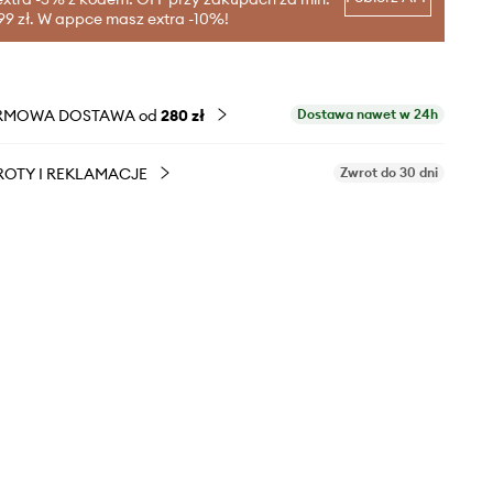
99 zł. W appce masz extra -10%!
RMOWA DOSTAWA od
280 zł
Dostawa nawet w 24h
OTY I REKLAMACJE
Zwrot do 30 dni