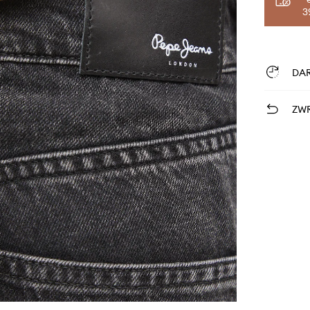
3
DA
ZWR