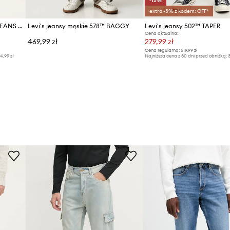
-15%
extra -5% z kodem: OFF*
Pepe Jeans jeansy TAPERED JEANS SPIKE
Levi's jeansy męskie 578™ BAGGY
Levi's jeansy 502™ TAPER
Cena aktualna:
469,99 zł
279,99 zł
Cena regularna:
519,99 zł
4,99 zł
Najniższa cena z 30 dni przed obniżką:
3