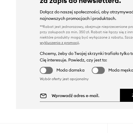
za zapis do newslettera.
Dołącz do naszej społeczności, aby otrzymywać
najnowszych promocjach i produktach.
**Rabat jest jednorazowy, obejmuje nieprzecenione pro
przy zakupach za min. 350 zł. Rabat nie łączy się z i
niektóre produkty mogą być wyłączone z rabatu. Szcze
wykluczenia z promocji
.
Chcemy, żeby do Twojej skrzynki trafiało tylko 
Cię interesuje. Powiedz, czy jest to:
Moda damska
Moda męsk
Wybór oferty jest opcjonalny