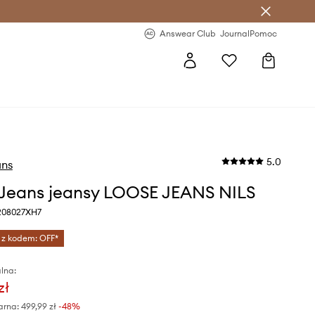
letter >
Regularne nowości >
Answear Club
Journal
Pomoc
5.0
ans
Jeans jeansy LOOSE JEANS NILS
208027XH7
 z kodem: OFF*
lna:
zł
arna:
499,99 zł
-48%