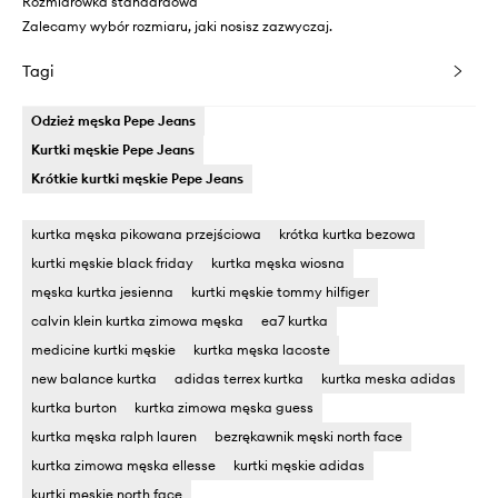
Rozmiarówka standardowa
Zalecamy wybór rozmiaru, jaki nosisz zazwyczaj.
Tagi
Odzież męska Pepe Jeans
Kurtki męskie Pepe Jeans
Krótkie kurtki męskie Pepe Jeans
kurtka męska pikowana przejściowa
krótka kurtka bezowa
kurtki męskie black friday
kurtka męska wiosna
męska kurtka jesienna
kurtki męskie tommy hilfiger
calvin klein kurtka zimowa męska
ea7 kurtka
medicine kurtki męskie
kurtka męska lacoste
new balance kurtka
adidas terrex kurtka
kurtka meska adidas
kurtka burton
kurtka zimowa męska guess
kurtka męska ralph lauren
bezrękawnik męski north face
kurtka zimowa męska ellesse
kurtki męskie adidas
kurtki męskie north face