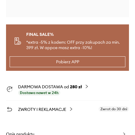
FINAL SALE%
*extra -5% z kodem: OFF przy zakupach za min.
399 zł. W appce masz extra -10%!
Pobierz APP
DARMOWA DOSTAWA od
280 zł
Dostawa nawet w 24h
ZWROTY I REKLAMACJE
Zwrot do 30 dni
Opis produktu