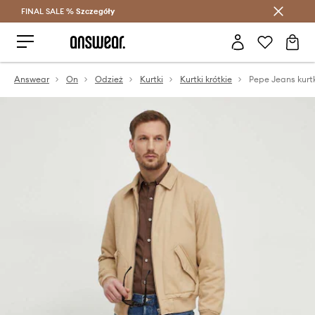
FINAL SALE %
Szczegóły
Oszczędzaj z Answear Club >
Answear
On
Odzież
Kurtki
Kurtki krótkie