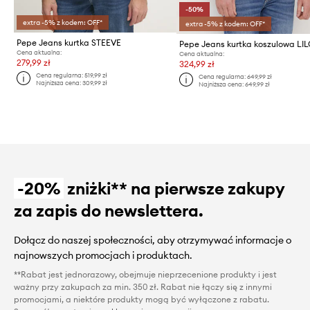
-50%
extra -5% z kodem: OFF*
extra -5% z kodem: OFF*
Pepe Jeans kurtka STEEVE
Pepe Jeans kurtka koszulowa LI
Cena aktualna:
Cena aktualna:
279,99 zł
324,99 zł
Cena regularna:
519,99 zł
Cena regularna:
649,99 zł
Najniższa cena:
309,99 zł
Najniższa cena:
649,99 zł
-20%
zniżki** na pierwsze zakupy
za zapis do newslettera.
Dołącz do naszej społeczności, aby otrzymywać informacje o
najnowszych promocjach i produktach.
**Rabat jest jednorazowy, obejmuje nieprzecenione produkty i jest
ważny przy zakupach za min. 350 zł. Rabat nie łączy się z innymi
promocjami, a niektóre produkty mogą być wyłączone z rabatu.