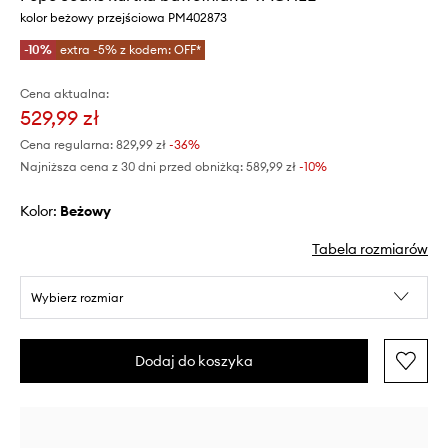
kolor beżowy przejściowa PM402873
-10%
extra -5% z kodem: OFF*
Cena aktualna:
529,99 zł
Cena regularna:
829,99 zł
-36%
Najniższa cena z 30 dni przed obniżką:
589,99 zł
 -10%
Kolor:
beżowy
Tabela rozmiarów
Wybierz rozmiar
Dodaj do koszyka