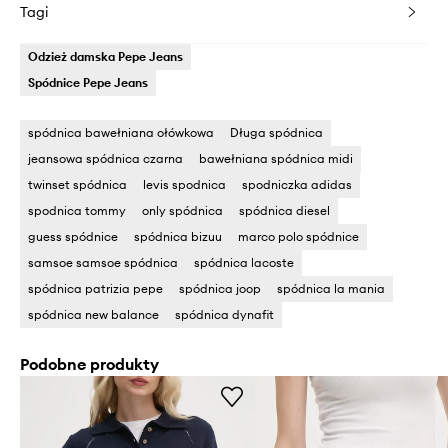
Tagi
Odzież damska Pepe Jeans
Spódnice Pepe Jeans
spódnica bawełniana ołówkowa
Długa spódnica
jeansowa spódnica czarna
bawełniana spódnica midi
twinset spódnica
levis spodnica
spodniczka adidas
spodnica tommy
only spódnica
spódnica diesel
guess spódnice
spódnica bizuu
marco polo spódnice
samsoe samsoe spódnica
spódnica lacoste
spódnica patrizia pepe
spódnica joop
spódnica la mania
spódnica new balance
spódnica dynafit
Podobne produkty