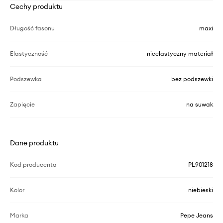
Cechy produktu
Długość fasonu
maxi
Elastyczność
nieelastyczny materiał
Podszewka
bez podszewki
Zapięcie
na suwak
Dane produktu
Kod producenta
PL901218
Kolor
niebieski
Marka
Pepe Jeans