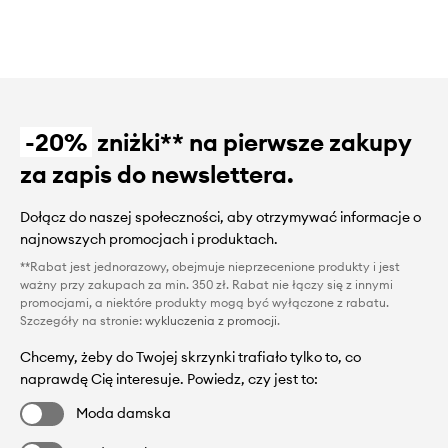
-20%
zniżki** na pierwsze zakupy
za zapis do newslettera.
Dołącz do naszej społeczności, aby otrzymywać informacje o
najnowszych promocjach i produktach.
**Rabat jest jednorazowy, obejmuje nieprzecenione produkty i jest
ważny przy zakupach za min. 350 zł. Rabat nie łączy się z innymi
promocjami, a niektóre produkty mogą być wyłączone z rabatu.
Szczegóły na stronie:
wykluczenia z promocji
.
Chcemy, żeby do Twojej skrzynki trafiało tylko to, co
naprawdę Cię interesuje. Powiedz, czy jest to:
Moda damska