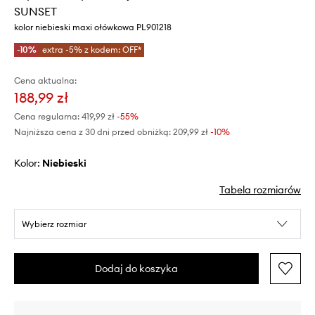
SUNSET
kolor niebieski maxi ołówkowa PL901218
-10%
extra -5% z kodem: OFF*
Cena aktualna:
188,99 zł
Cena regularna:
419,99 zł
-55%
Najniższa cena z 30 dni przed obniżką:
209,99 zł
 -10%
Kolor:
niebieski
Tabela rozmiarów
Wybierz rozmiar
Dodaj do koszyka