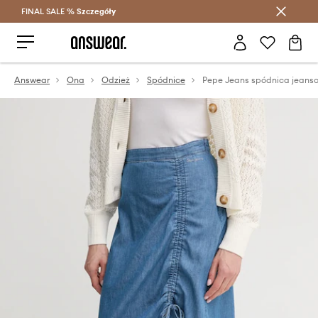
FINAL SALE %
Szczegóły
Oszczędzaj z Answear Club >
Answear
Ona
Odzież
Spódnice