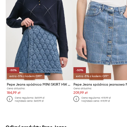
-50%
-50%
extra -5% z kodem: OFF*
extra -5% z kodem: OFF*
Pepe Jeans spódnica MINI SKIRT HW QUILTED
Cena aktualna:
Cena aktualna:
184,99 zł
209,99 zł
Cena regularna:
369,99 zł
Cena regularna:
419,99 zł
Najniższa cena:
369,99 zł
Najniższa cena:
419,99 zł
Odkryj produkty Pepe Jeans