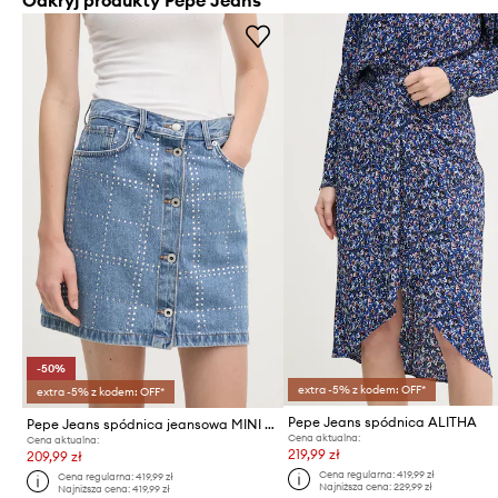
-50%
extra -5% z kodem: OFF*
extra -5% z kodem: OFF*
Pepe Jeans spódnica ALITHA
Pepe Jeans spódnica jeansowa MINI SKIRT HW GLITTER
Cena aktualna:
Cena aktualna:
219,99 zł
209,99 zł
Cena regularna:
419,99 zł
Cena regularna:
419,99 zł
Najniższa cena:
229,99 zł
Najniższa cena:
419,99 zł