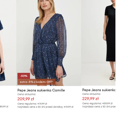
-50%
extra -5% z kodem: OFF*
Pepe Jeans sukienka PATRI
Pepe Jeans sukienka Camille
Cena aktualna:
Cena aktualna:
229,99 zł
209,99 zł
Cena regularna:
459,99 zł
Cena regularna:
419,99 zł
89,99 zł
Najniższa cena z 30 dni przed obniżką
Najniższa cena z 30 dni przed obniżką:
419,99 zł