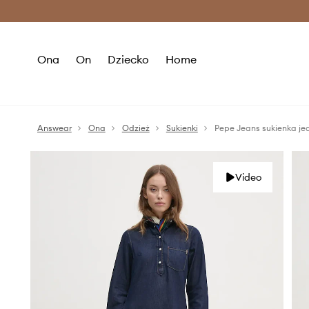
Premium Fashion Benefits >
O
Ona
On
Dziecko
Home
Answear
Ona
Odzież
Sukienki
Pepe Jeans sukienka 
Video