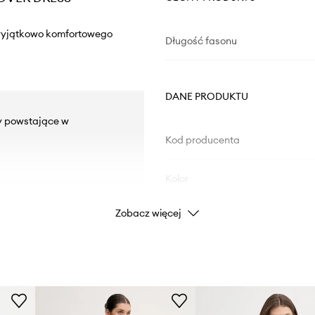
 wyjątkowo komfortowego
Długość fasonu
DANE PRODUKTU
by powstające w
Kod producenta
Kolor
Zobacz więcej
Marka
Producent
ID Produktu