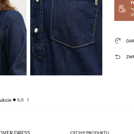
F
*
3
DA
ZWR
ukcie
5.0
1
-OVER DRESS
CECHY PRODUKTU