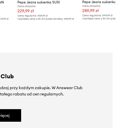
Pepe Jeans sukienka OLLIE
AN
Pepe Jeans sukienka SUSI
Cena aktualna:
Cena aktualna:
289,99 zł
229,99 zł
Cena regularna:
549,99 zł
Cena regularna:
459,99 zł
Najniższa cena z 30 dni przed obniżką
19,99 zł
Najniższa cena z 30 dni przed obniżką:
459,99 zł
 Club
zędzaj przy każdym zakupie. W Answear Club
tałego rabatu od cen regularnych.
ięcej