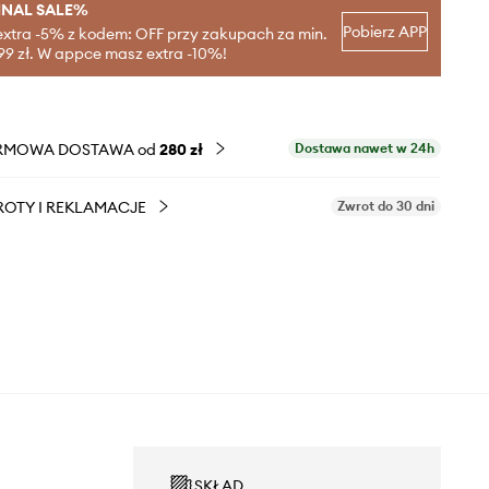
INAL SALE%
Pobierz APP
extra -5% z kodem: OFF przy zakupach za min.
99 zł. W appce masz extra -10%!
RMOWA DOSTAWA od
280 zł
Dostawa nawet w 24h
OTY I REKLAMACJE
Zwrot do 30 dni
SKŁAD