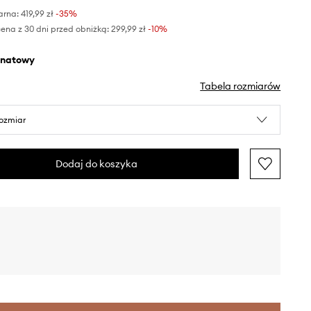
arna:
419,99 zł
-35%
ena z 30 dni przed obniżką:
299,99 zł
 -10%
anatowy
Tabela rozmiarów
rozmiar
Dodaj do koszyka