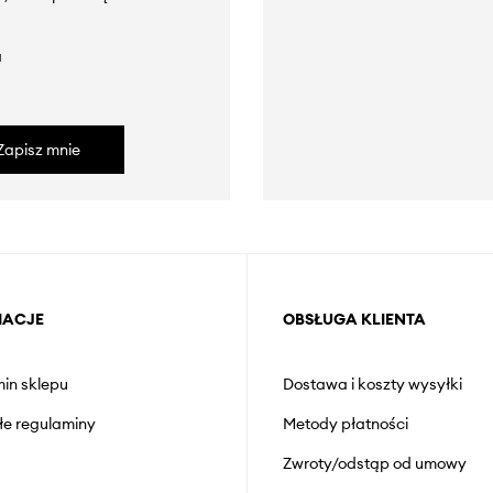
a
Zapisz mnie
MACJE
OBSŁUGA KLIENTA
in sklepu
Dostawa i koszty wysyłki
łe regulaminy
Metody płatności
Zwroty/odstąp od umowy