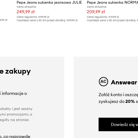
Pepe Jeans sukienka jeansowa JULIE
Pepe Jeans sukienka NORM
Cena aktualna:
Cena aktualna:
249,99 zł
209,99 zł
Cena regularna:
499,99 zł
Cena regularna:
419,99 zł
9,99 zł
Najniższa cena z 30 dni przed obniżką:
499,99 zł
Najniższa cena z 30 dni przed obniżką:
4
ze zakupy
Answear
 informacje o
Załóż konto i oszc
zyskujesz do
20%
s
dukty i jest ważny
nnymi promocjami, a
góły na stronie:
Dowiedz się w
to, co naprawdę