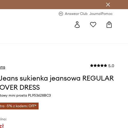
letter >
Regularne nowości >
Answear Club
Journal
Pomoc
5.0
ans
Jeans sukienka jeansowa REGULAR
-OVER DRESS
atowy mini prosta PL953628BC3
tra -5% z kodem: OFF*
lna:
zł