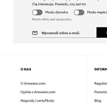
Cię interesuje. Powiedz, czy jest to:
Moda damska
Moda męsk
Wybór oferty jest opcjonalny
O NAS
INFOR
O Answear.com
Regulam
Opinie o Answear.com
Pozosta
Nagrody i certyfikaty
Blog