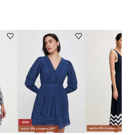
-50%
extra -5% z kodem: OFF*
extra -5% z kodem: OFF*