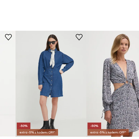
-50%
-50%
extra -5% z kodem: OFF*
extra -5% z kodem: OFF*