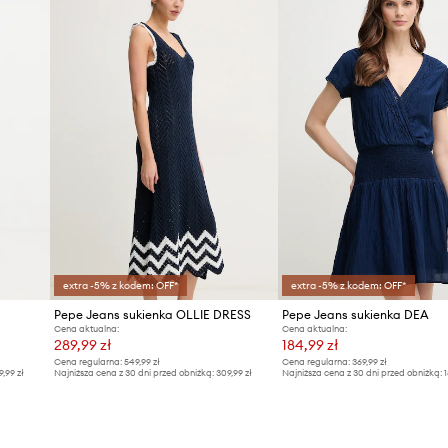
extra -5% z kodem: OFF*
extra -5% z kodem: OFF*
Pepe Jeans sukienka OLLIE DRESS
Pepe Jeans sukienka DEA
Cena aktualna:
Cena aktualna:
289,99 zł
184,99 zł
Cena regularna:
549,99 zł
Cena regularna:
369,99 zł
9,99 zł
Najniższa cena z 30 dni przed obniżką:
309,99 zł
Najniższa cena z 30 dni przed obniżką:
1