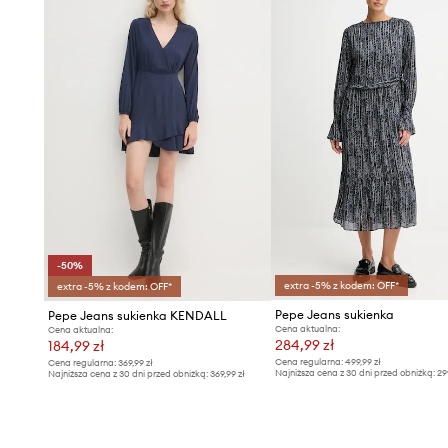
-50%
extra -5% z kodem: OFF*
extra -5% z kodem: OFF*
Pepe Jeans sukienka
Pepe Jeans sukienka KENDALL
Cena aktualna:
Cena aktualna:
284,99 zł
184,99 zł
Cena regularna:
499,99 zł
Cena regularna:
369,99 zł
Najniższa cena z 30 dni przed obniżką:
29
Najniższa cena z 30 dni przed obniżką:
369,99 zł