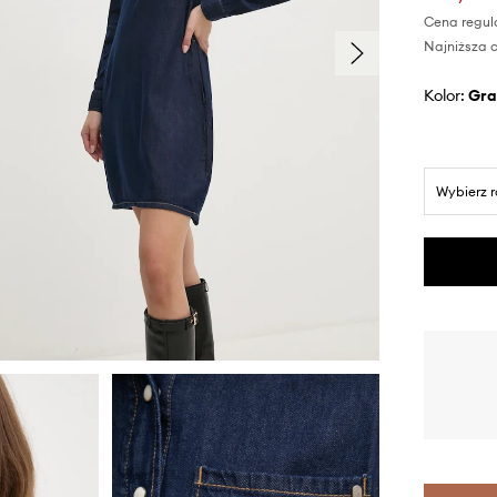
Cena regul
Najniższa c
Kolor:
gr
Wybierz 