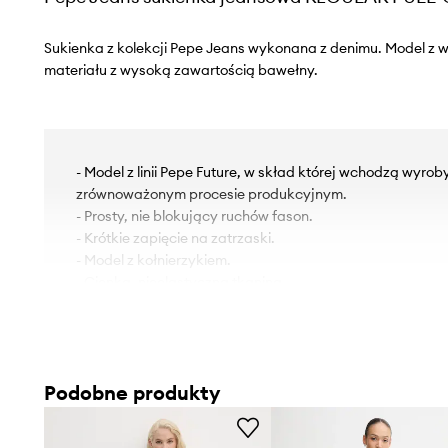
Sukienka z kolekcji Pepe Jeans wykonana z denimu. Model z
materiału z wysoką zawartością bawełny.
- Model z linii Pepe Future, w skład której wchodzą wyro
zrównoważonym procesie produkcyjnym.
- Prosty, nie blokujący ruchów fason.
- Krótkie zapięcie na zatrzaski.
- Model z kołnierzykiem.
- Cienka, nieelastyczna tkanina.
- Dwie wsuwane kieszenie boczne.
- Długość rękawa: 62 cm.
- Długość: 87 cm.
- Szerokość pod pachami: 45 cm.
Podobne produkty
- Wymiary podane dla rozmiaru: S.