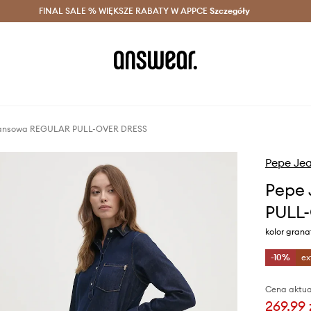
szczędzaj z Answear Club >
FINAL SALE % WIĘKSZE RABATY W APPCE
Dostawa nawet w 24h >
Szczegóły
News
jeansowa REGULAR PULL-OVER DRESS
Pepe Je
Pepe 
PULL
kolor gran
-10%
ex
Cena aktua
269,99 