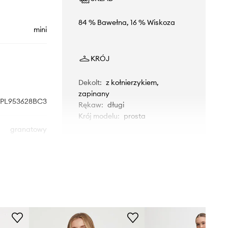
84 % Bawełna, 16 % Wiskoza
mini
KRÓJ
Dekolt
:
z kołnierzykiem,
zapinany
PL953628BC3
Rękaw
:
długi
Krój modelu
:
prosta
granatowy
Pepe Jeans