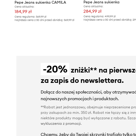
Pepe Jeans sukienka
Pepe Jeans sukienka CAMILA
Cena aktualna:
Cena aktualna:
284,99 zł
184,99 zł
Cena regularna:
499,99 zł
Cena regularna:
369,99 zł
Najniższa cena z 30 dni przed obniżką:
29
Najniższa cena z 30 dni przed obniżką:
369,99 zł
-20%
zniżki** na pierws
za zapis do newslettera.
Dołącz do naszej społeczności, aby otrzymywać
najnowszych promocjach i produktach.
**Rabat jest jednorazowy, obejmuje nieprzecenione pro
przy zakupach za min. 350 zł. Rabat nie łączy się z i
niektóre produkty mogą być wyłączone z rabatu. Szcze
wykluczenia z promocji
.
Chcemy, żeby do Twojej skrzynki trafiało tylko 