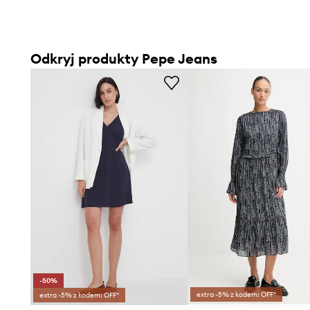
Odkryj produkty Pepe Jeans
-50%
extra -5% z kodem: OFF*
extra -5% z kodem: OFF*