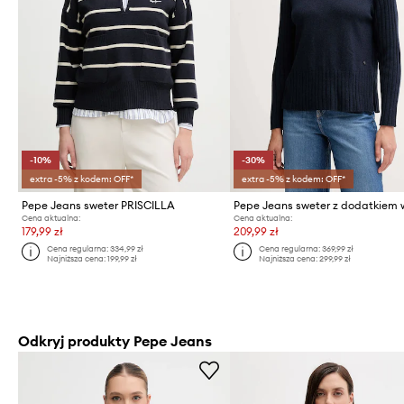
-10%
-30%
extra -5% z kodem: OFF*
extra -5% z kodem: OFF*
Pepe Jeans sweter PRISCILLA
Pepe Jeans sweter z dodatkiem 
Cena aktualna:
Cena aktualna:
179,99 zł
209,99 zł
Cena regularna:
334,99 zł
Cena regularna:
369,99 zł
Najniższa cena:
199,99 zł
Najniższa cena:
299,99 zł
Odkryj produkty Pepe Jeans