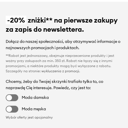
-20%
zniżki** na pierwsze zakupy
za zapis do newslettera.
Dołącz do naszej społeczności, aby otrzymywać informacje o
najnowszych promocjach i produktach.
**Rabat jest jednorazowy, obejmuje nieprzecenione produkty i jest
ważny przy zakupach za min. 350 zł. Rabat nie łączy się z innymi
promocjami, a niektóre produkty mogą być wyłączone z rabatu.
Szczegóły na stronie:
wykluczenia z promocji
.
Chcemy, żeby do Twojej skrzynki trafiało tylko to, co
naprawdę Cię interesuje. Powiedz, czy jest to:
Moda damska
Moda męska
Wybór oferty jest opcjonalny