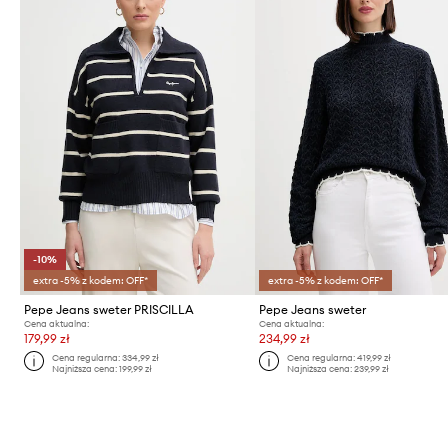
-10%
extra -5% z kodem: OFF*
extra -5% z kodem: OFF*
Pepe Jeans sweter PRISCILLA
Pepe Jeans sweter
Cena aktualna:
Cena aktualna:
179,99 zł
234,99 zł
Cena regularna:
334,99 zł
Cena regularna:
419,99 zł
Najniższa cena:
199,99 zł
Najniższa cena:
239,99 zł