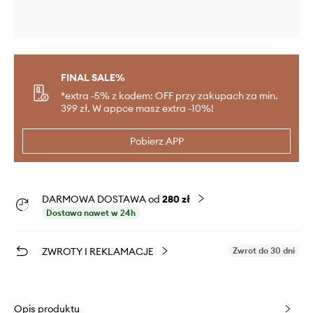
FINAL SALE%
*extra -5% z kodem: OFF przy zakupach za min.
399 zł. W appce masz extra -10%!
Pobierz APP
DARMOWA DOSTAWA od
280 zł
Dostawa nawet w 24h
ZWROTY I REKLAMACJE
Zwrot do 30 dni
Opis produktu