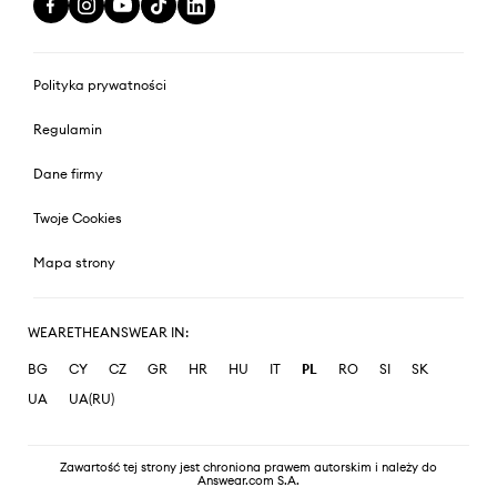
Polityka prywatności
Regulamin
Dane firmy
Twoje Cookies
Mapa strony
WEARETHEANSWEAR IN:
BG
CY
CZ
GR
HR
HU
IT
PL
RO
SI
SK
UA
UA(RU)
Zawartość tej strony jest chroniona prawem autorskim i należy do
Answear.com S.A.