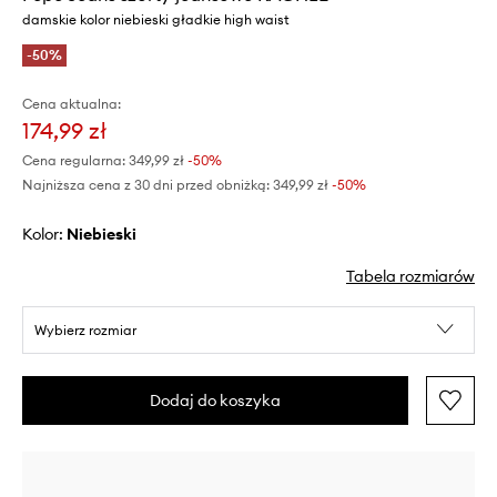
damskie kolor niebieski gładkie high waist
-50%
Cena aktualna:
174,99 zł
Cena regularna:
349,99 zł
-50%
Najniższa cena z 30 dni przed obniżką:
349,99 zł
 -50%
Kolor:
niebieski
Tabela rozmiarów
Wybierz rozmiar
Dodaj do koszyka