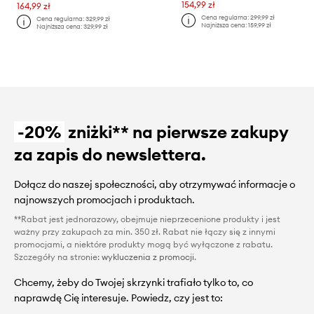
154,99 zł
164,99 zł
Cena regularna:
299,99 zł
Cena regularna:
329,99 zł
Najniższa cena:
159,99 zł
Najniższa cena:
329,99 zł
-20%
zniżki** na pierwsze zakupy
za zapis do newslettera.
Dołącz do naszej społeczności, aby otrzymywać informacje o
najnowszych promocjach i produktach.
**Rabat jest jednorazowy, obejmuje nieprzecenione produkty i jest
ważny przy zakupach za min. 350 zł. Rabat nie łączy się z innymi
promocjami, a niektóre produkty mogą być wyłączone z rabatu.
Szczegóły na stronie:
wykluczenia z promocji
.
Chcemy, żeby do Twojej skrzynki trafiało tylko to, co
naprawdę Cię interesuje. Powiedz, czy jest to: