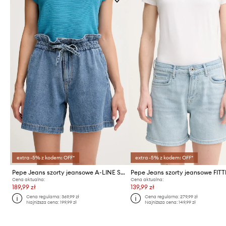
extra -5% z kodem: OFF*
extra -5% z kodem: OFF*
Pepe Jeans szorty jeansowe A-LINE SHORT UHW CINCH
Cena aktualna:
Cena aktualna:
189,99 zł
139,99 zł
Cena regularna:
369,99 zł
Cena regularna:
279,99 zł
Najniższa cena:
199,99 zł
Najniższa cena:
149,99 zł