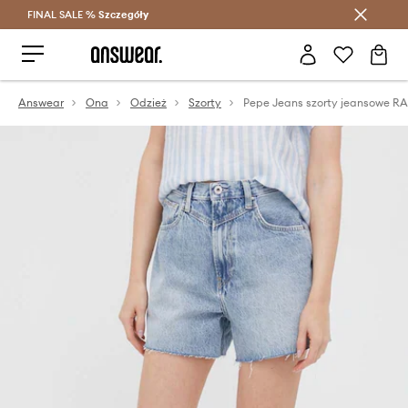
FINAL SALE %
Szczegóły
Oszczędzaj z Answear Club >
Answear
Ona
Odzież
Szorty