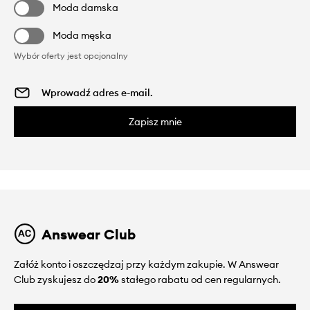
Moda damska
Moda męska
Wybór oferty jest opcjonalny
Zapisz mnie
Answear Club
Załóż konto i oszczędzaj przy każdym zakupie. W Answear
Club zyskujesz do
20%
stałego rabatu od cen regularnych.