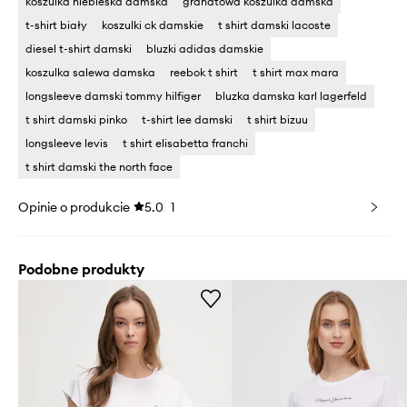
koszulka niebieska damska
granatowa koszulka damska
t-shirt biały
koszulki ck damskie
t shirt damski lacoste
diesel t-shirt damski
bluzki adidas damskie
koszulka salewa damska
reebok t shirt
t shirt max mara
longsleeve damski tommy hilfiger
bluzka damska karl lagerfeld
t shirt damski pinko
t-shirt lee damski
t shirt bizuu
longsleeve levis
t shirt elisabetta franchi
t shirt damski the north face
Opinie o produkcie
5.0
1
Podobne produkty