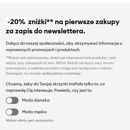
-20%
zniżki** na pierwsze zakupy
za zapis do newslettera.
Dołącz do naszej społeczności, aby otrzymywać informacje o
najnowszych promocjach i produktach.
**Rabat jest jednorazowy, obejmuje nieprzecenione produkty i jest
ważny przy zakupach za min. 350 zł. Rabat nie łączy się z innymi
promocjami, a niektóre produkty mogą być wyłączone z rabatu.
Szczegóły na stronie:
wykluczenia z promocji
.
Chcemy, żeby do Twojej skrzynki trafiało tylko to, co
naprawdę Cię interesuje. Powiedz, czy jest to:
Moda damska
Moda męska
Wybór oferty jest opcjonalny