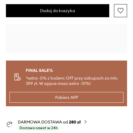
Dodaj do koszyka
FINAL SALE%
*extra -5% z kodem: OFF przy zakupach za min.
399 zł. W appce masz extra -10%!
Pobierz APP
DARMOWA DOSTAWA od
280 zł
Dostawa nawet w 24h