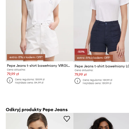
-50%
extra -5% z kodem: OFF*
extra -5% z kodem: OFF*
Pepe Jeans t-shirt bawełniany VIRGINIA
Cena aktualna:
Cena aktualna:
79,99 zł
79,99 zł
Cena regularna:
159,99 zł
Cena regularna:
159,99 zł
Najniższa cena:
84,99 zł
Najniższa cena:
159,99 zł
Odkryj produkty Pepe Jeans