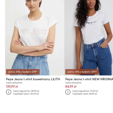
extra -5% z kodem: OFF*
extra -5% z kodem: OFF*
Pepe Jeans t-shirt bawełniany LILITH
Pepe Jeans t-shirt NEW VIRGINI
Cena aktualna:
Cena aktualna:
139,99 zł
84,99 zł
Cena regularna:
189,99 zł
Cena regularna:
119,99 zł
Najniższa cena:
154,99 zł
Najniższa cena:
89,99 zł