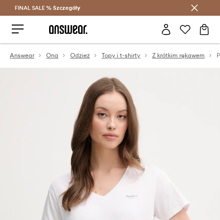
FINAL SALE %
Szczegóły
Oszczędzaj z Answear Club >
Answear
Ona
Odzież
Topy i t-shirty
Z krótkim rękawem