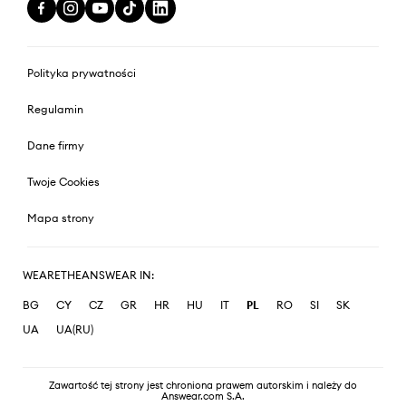
Polityka prywatności
Regulamin
Dane firmy
Twoje Cookies
Mapa strony
WEARETHEANSWEAR IN:
BG
CY
CZ
GR
HR
HU
IT
PL
RO
SI
SK
UA
UA(RU)
Zawartość tej strony jest chroniona prawem autorskim i należy do
Answear.com S.A.