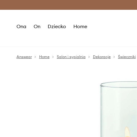
Premium Fashion Benefits >
O
Ona
On
Dziecko
Home
Answear
Home
Salon i sypialnia
Dekoracje
Świeczniki