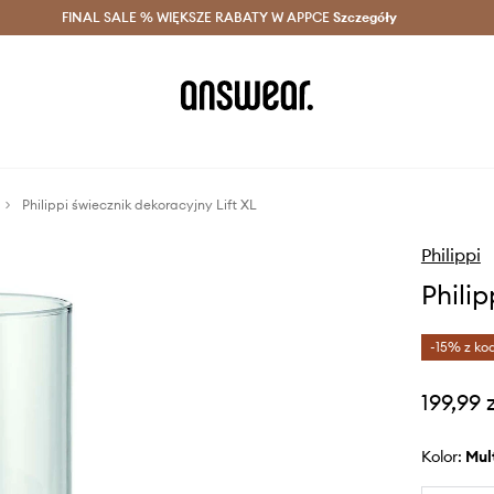
szczędzaj z Answear Club >
FINAL SALE % WIĘKSZE RABATY W APPCE
Dostawa nawet w 24h >
Szczegóły
News
Philippi świecznik dekoracyjny Lift XL
Philippi
Phili
-15% z ko
199,99 
Kolor:
mu