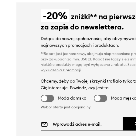
-20%
zniżki** na pierws
za zapis do newslettera.
Dołącz do naszej społeczności, aby otrzymywać
najnowszych promocjach i produktach.
**Rabat jest jednorazowy, obejmuje nieprzecenione pro
przy zakupach za min. 350 zł. Rabat nie łączy się z i
niektóre produkty mogą być wyłączone z rabatu. Szcze
wykluczenia z promocji
.
Chcemy, żeby do Twojej skrzynki trafiało tylko 
Cię interesuje. Powiedz, czy jest to:
Moda damska
Moda męsk
Wybór oferty jest opcjonalny