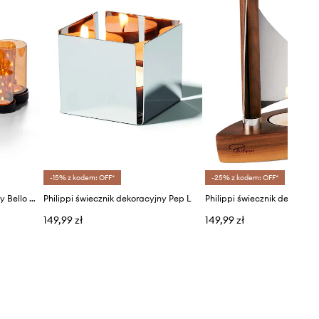
-15% z kodem: OFF*
-25% z kodem: OFF*
Philippi świecznik dekoracyjny Bello Horizonte
Philippi świecznik dekoracyjny Pep L
Philippi świecznik dekorac
149,99 zł
149,99 zł