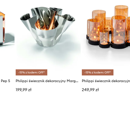
-15% z kodem: OFF*
-15% z kodem: OFF*
y Pep S
Philippi świecznik dekoracyjny Margeaux
199,99 zł
249,99 zł