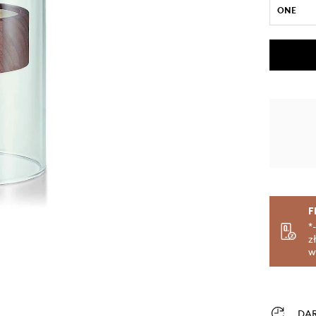
ONE
F
*
z
w
DA