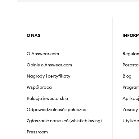
O NAS
INFOR
O Answear.com
Regulam
Opinie o Answear.com
Pozosta
Nagrody i certyfikaty
Blog
Współpraca
Program
Relacje inwestorskie
Aplika
Odpowiedzialność społeczna
Zasady 
Zgłaszanie naruszeń (whistleblowing)
Utyliza
Pressroom