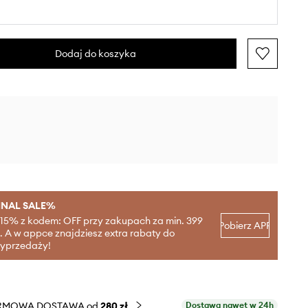
Dodaj do koszyka
INAL SALE%
-15% z kodem: OFF przy zakupach za min. 399
Pobierz APP
ł. A w appce znajdziesz extra rabaty do
yprzedaży!
RMOWA DOSTAWA od
280 zł
Dostawa nawet w 24h