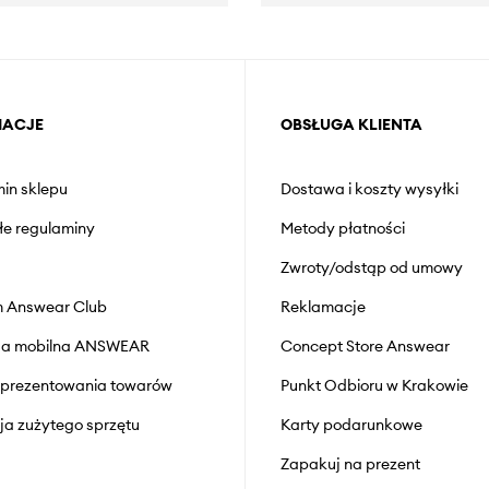
MACJE
OBSŁUGA KLIENTA
in sklepu
Dostawa i koszty wysyłki
łe regulaminy
Metody płatności
Zwroty/odstąp od umowy
 Answear Club
Reklamacje
cja mobilna ANSWEAR
Concept Store Answear
prezentowania towarów
Punkt Odbioru w Krakowie
cja zużytego sprzętu
Karty podarunkowe
Zapakuj na prezent