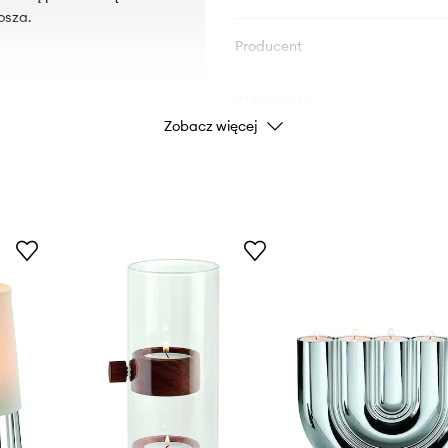
osza.
Producent
ID Produktu
Zobacz więcej