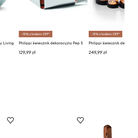
-15% z kodem: OFF*
-15% z kodem: OFF*
y Living
Philippi świecznik dekoracyjny Pep S
129,99 zł
249,99 zł