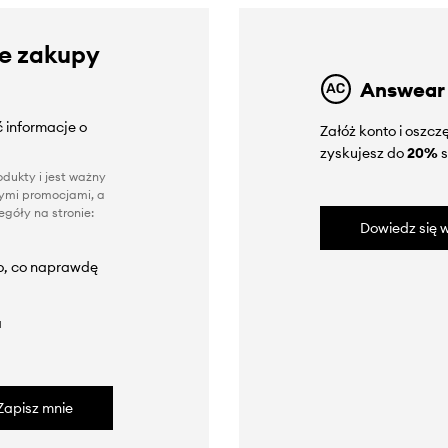
ze zakupy
Answear
 informacje o
Załóż konto i oszc
zyskujesz do
20%
s
dukty i jest ważny
nnymi promocjami, a
góły na stronie:
Dowiedz się w
to, co naprawdę
a
Zapisz mnie