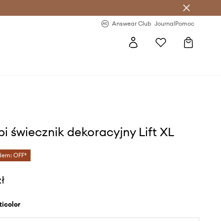
letter >
Regularne nowości >
Answear Club
Journal
Pomoc
ppi świecznik dekoracyjny Lift XL
dem: OFF*
zł
lticolor