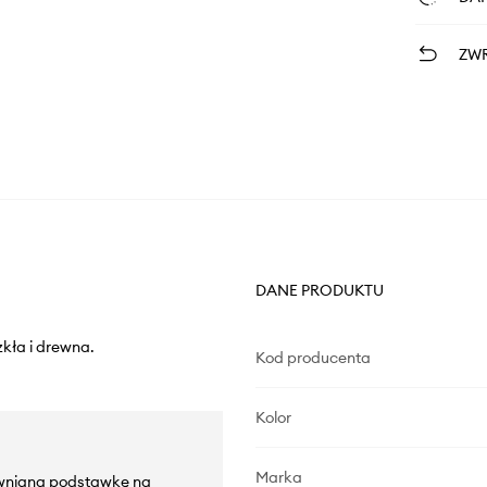
ZWR
DANE PRODUKTU
zkła i drewna.
Kod producenta
Kolor
Marka
ewnianą podstawkę na