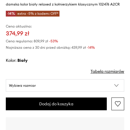
damska kolor biały relaxed z kołnierzykiem klasycznym 102476 A2CR
-14%
extra -5% z kodem: OFF*
Cena aktualna:
374,99 zł
Cena regularna:
809,99 zł
-53%
Najniższa cena z 30 dni przed obniżką:
439,99 zł
 -14%
Kolor:
biały
Tabela rozmiarów
Wybierz rozmiar
Dodaj do koszyka