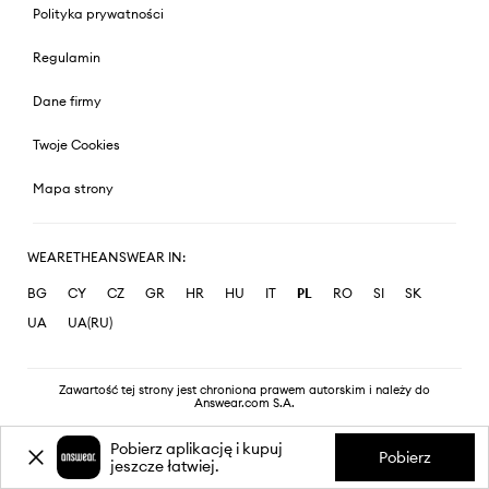
Polityka prywatności
Regulamin
Dane firmy
Twoje Cookies
Mapa strony
WEARETHEANSWEAR IN:
BG
CY
CZ
GR
HR
HU
IT
PL
RO
SI
SK
UA
UA(RU)
Zawartość tej strony jest chroniona prawem autorskim i należy do
Answear.com S.A.
Pobierz aplikację i kupuj
Pobierz
jeszcze łatwiej.