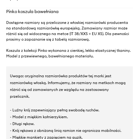
Pinko koszula bawełniana
Dostępne rozmiary są przeliczone z włoskiej rozmiarówki producenta
na standardową rozmiarówkę europejską. Zamawiany rozmiar może
różnić się od widocznego na metce (IT 38/XXS = EU XS). Dla pewności
prosimy o zapoznanie się z tabelą rozmiarową.
Koszula z kolekcji Pinko wykonana z cienkiej, lekko elastycznej tkaniny.
Model z przewiewnego, bawełnianego materiału.
Uwaga: oryginalna rozmiarówka produktów tej marki jest
rozmiarówką włoską. Informujemy, że rozmiary na metkach mogą
różnić się od zamawianych ze względu na zastosowany
przelicznik.
- Luźny krój zapewniający pełną swobodę ruchów.
- Model z miękkim kołnierzykiem.
- Długi rękaw.
- Krój rękawa z obniżoną linią ramion nie ogranicza mobilności.
- Miękkie mankiety z zapięciem na guzik.