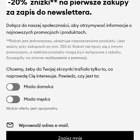
-20%
zniżki** na pierwsze zakupy
za zapis do newslettera.
Dołącz do naszej społeczności, aby otrzymywać informacje o
najnowszych promocjach i produktach.
**Rabat jest jednorazowy, obejmuje nieprzecenione produkty i jest
ważny przy zakupach za min. 350 zł. Rabat nie łączy się z innymi
promocjami, a niektóre produkty mogą być wyłączone z rabatu.
Szczegóły na stronie:
wykluczenia z promocji
.
Chcemy, żeby do Twojej skrzynki trafiało tylko to, co
naprawdę Cię interesuje. Powiedz, czy jest to:
Moda damska
Moda męska
Wybór oferty jest opcjonalny
Zapisz mnie