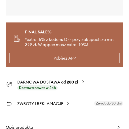
FINAL SALE%
*extra -5% z kodem: OFF przy zakupach za min.
399 zł. W appce masz extra -10%!
Pobierz APP
DARMOWA DOSTAWA od
280 zł
Dostawa nawet w 24h
ZWROTY I REKLAMACJE
Zwrot do 30 dni
Opis produktu