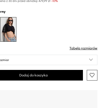
ena z 30 dni przed obniżką:
479,99 zł
 -10%
arny
Tabela rozmiarów
rozmiar
Dodaj do koszyka