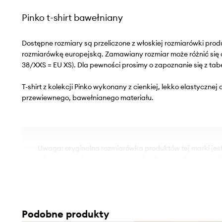
Pinko t-shirt bawełniany
Dostępne rozmiary są przeliczone z włoskiej rozmiarówki pr
rozmiarówkę europejską. Zamawiany rozmiar może różnić się 
38/XXS = EU XS). Dla pewności prosimy o zapoznanie się z tab
T-shirt z kolekcji Pinko wykonany z cienkiej, lekko elastycznej 
przewiewnego, bawełnianego materiału.
Uwaga: oryginalna rozmiarówka produktów tej marki jes
Informujemy, że rozmiary na metkach mogą różnić się o
na zastosowany przelicznik.
- Luźny krój zapewniający pełną swobodę ruchów.
- Krótki rękaw.
Podobne produkty
- Klasyczny, okrągły dekolt.