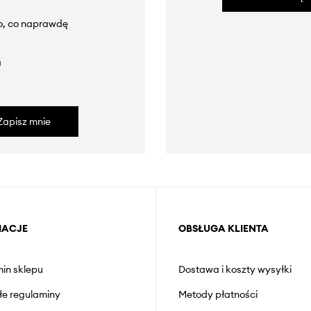
to, co naprawdę
a
Zapisz mnie
MACJE
OBSŁUGA KLIENTA
in sklepu
Dostawa i koszty wysyłki
łe regulaminy
Metody płatności