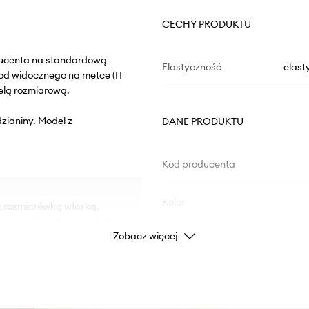
CECHY PRODUKTU
oducenta na standardową
Elastyczność
elast
od widocznego na metce (IT
elą rozmiarową.
dzianiny. Model z
DANE PRODUKTU
Kod producenta
Kolor
t rozmiarówką włoską.
d zamawianych ze względu
Zobacz więcej
Marka
Producent