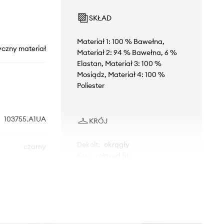
SKŁAD
Materiał 1: 100 % Bawełna,
yczny materiał
Materiał 2: 94 % Bawełna, 6 %
Elastan, Materiał 3: 100 %
Mosiądz, Materiał 4: 100 %
Poliester
103755.A1UA
KRÓJ
Dekolt
:
okrągły
czarny
Krój
:
relaxed fit
Pinko
WYMIARY
Modelka ze zdjęcia ma 175 cm