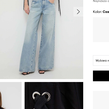
Najniższa c
Kolor:
cz
Wybierz 