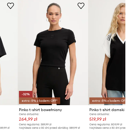
wzrostu i ma na sobie rozmiar S.
Rozmiarówka standardowa
Zalecamy wybór rozmiaru, jaki nosisz
zazwyczaj.
Rozmiary prezentowane w sklepie
zostały przeliczone na standardową,
europejską tabelę rozmiarową. Na
metce dostarczonego produktu
znajduje się oryginalne oznaczenie
producenta.
Tabela rozmiarów
-32%
extra -5% z kodem: OFF*
extra -5% z kodem: OFF*
Pinko t-shirt bawełniany
Pinko t-shirt damski
Cena aktualna:
Cena aktualna:
264,99 zł
519,99 zł
Cena regularna:
389,99 zł
Cena regularna:
809,99 zł
89,99 zł
Najniższa cena z 30 dni przed obniżką:
389,99 zł
Najniższa cena z 30 dni przed obniżką