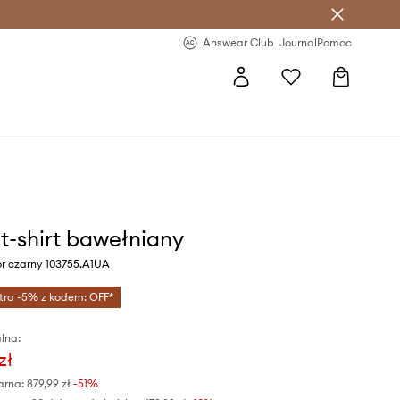
letter >
Regularne nowości >
Answear Club
Journal
Pomoc
 t-shirt bawełniany
or czarny 103755.A1UA
tra -5% z kodem: OFF*
lna:
zł
arna:
879,99 zł
-51%