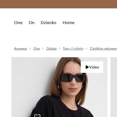
Premium Fashion Benefits >
O
Ona
On
Dziecko
Home
Answear
Ona
Odzież
Topy i t-shirty
Z krótkim rękawe
Video