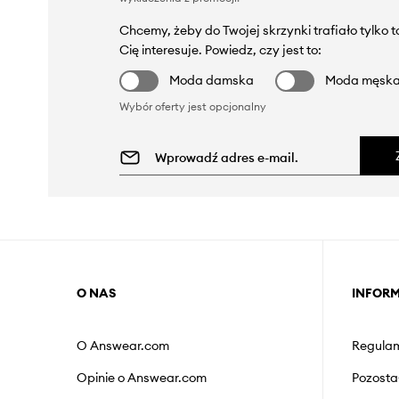
Chcemy, żeby do Twojej skrzynki trafiało tylko 
Cię interesuje. Powiedz, czy jest to:
Moda damska
Moda męsk
Wybór oferty jest opcjonalny
O NAS
INFOR
O Answear.com
Regulam
Opinie o Answear.com
Pozosta