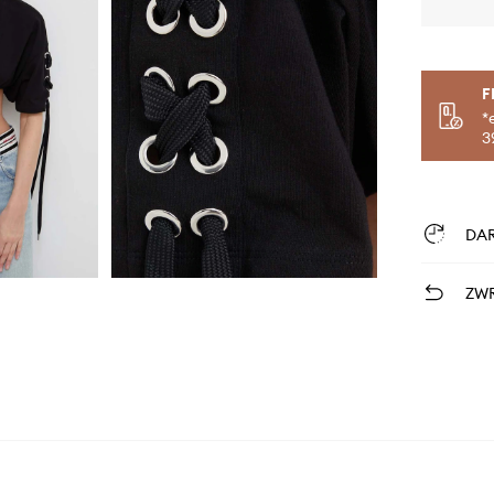
F
*
3
DA
ZWR