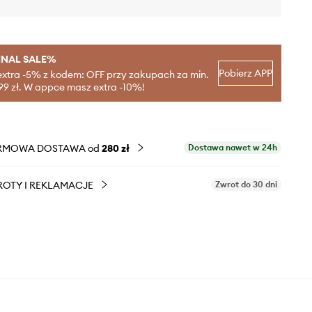
INAL SALE%
Pobierz APP
extra -5% z kodem: OFF przy zakupach za min.
99 zł. W appce masz extra -10%!
RMOWA DOSTAWA od
280 zł
Dostawa nawet w 24h
OTY I REKLAMACJE
Zwrot do 30 dni