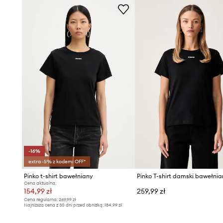
- Wewnętrzny, wbudowany biustonosz podtrzymuje biust 
- Model z ozdobnymi wiązaniami.
- Długość z przodu: 28 cm.
- Długość z tyłu: 32 cm.
- Szerokość pod pachami: 43 cm.
- Wymiary podane dla rozmiaru: S.
-16%
extra -5% z kodem: OFF*
Pinko t-shirt bawełniany
Pinko T-shirt damski bawełni
Cena aktualna:
154,99 zł
259,99 zł
Cena regularna:
269,99 zł
Najniższa cena z 30 dni przed obniżką:
184,99 zł