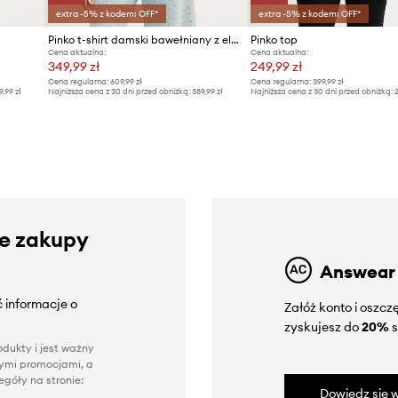
extra -5% z kodem: OFF*
extra -5% z kodem: OFF*
Pinko t-shirt damski bawełniany z elastanem
Pinko top
Cena aktualna:
Cena aktualna:
349,99 zł
249,99 zł
Cena regularna:
609,99 zł
Cena regularna:
399,99 zł
9,99 zł
Najniższa cena z 30 dni przed obniżką:
389,99 zł
Najniższa cena z 30 dni przed obniżką:
2
ze zakupy
Answear
 informacje o
Załóż konto i oszc
zyskujesz do
20%
s
dukty i jest ważny
nnymi promocjami, a
góły na stronie:
Dowiedz się w