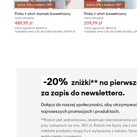
extra -5% z kodem: OFF*
extra -5% z kodem: OFF*
Pinko t-shirt damski bawełniany
Pinko t-shirt bawełniany
Cena aktualna:
Cena aktualna:
489,99 zł
209,99 zł
Cena regularna:
809,99 zł
Cena regularna:
389,99 zł
Najniższa cena z 30 dni przed obniżką:
539,99 zł
Najniższa cena z 30 dni przed obniżką:
23
-20%
zniżki** na pierws
za zapis do newslettera.
Dołącz do naszej społeczności, aby otrzymywać
najnowszych promocjach i produktach.
**Rabat jest jednorazowy, obejmuje nieprzecenione pro
przy zakupach za min. 350 zł. Rabat nie łączy się z i
niektóre produkty mogą być wyłączone z rabatu. Szcze
wykluczenia z promocji
.