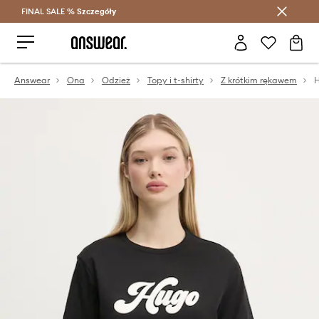
FINAL SALE %
Szczegóły
Oszczędzaj z Answear Club >
Answear
Ona
Odzież
Topy i t-shirty
Z krótkim rękawem
H