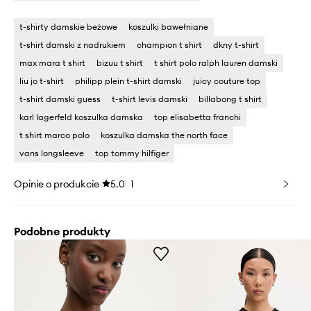
t-shirty damskie beżowe
koszulki bawełniane
t-shirt damski z nadrukiem
champion t shirt
dkny t-shirt
max mara t shirt
bizuu t shirt
t shirt polo ralph lauren damski
liu jo t-shirt
philipp plein t-shirt damski
juicy couture top
t-shirt damski guess
t-shirt levis damski
billabong t shirt
karl lagerfeld koszulka damska
top elisabetta franchi
t shirt marco polo
koszulka damska the north face
vans longsleeve
top tommy hilfiger
Opinie o produkcie
5.0
1
Podobne produkty