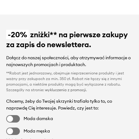
-20%
zniżki** na pierwsze zakupy
za zapis do newslettera.
Dołącz do naszej społeczności, aby otrzymywać informacje o
najnowszych promocjach i produktach.
**Rabat jest jednorazowy, obejmuje nieprzecenione produkty i jest
ważny przy zakupach za min. 350 zł. Rabat nie łączy się z innymi
promocjami, a niektóre produkty mogą być wyłączone z rabatu.
Szczegóły na stronie:
wykluczenia z promocji
.
Chcemy, żeby do Twojej skrzynki trafiało tylko to, co
naprawdę Cię interesuje. Powiedz, czy jest to:
Moda damska
Moda męska