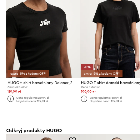
-11%
extra -5% z kodem: OFF*
extra -5% z kodem: OFF*
HUGO t-shirt bawełniany Delanor_2
Cena aktualna:
Cena aktualna:
119,99 zł
199,99 zł
Cena regularna:
239,99 zł
Cena regularna:
319,99 zł
Najniższa cena:
124,99 zł
Najniższa cena:
224,99 zł
Odkryj produkty HUGO