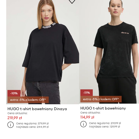
-11%
-10%
extra -5% z kodem: OFF*
extra -5% z kodem: OFF*
HUGO t-shirt bawełniany
HUGO t-shirt bawełniany Dinaya
Cena aktualna:
Cena aktualna:
114,99 zł
219,99 zł
Cena regularna:
219,99 zł
Cena regularna:
379,99 zł
Najniższa cena:
129,99 zł
Najniższa cena:
244,99 zł