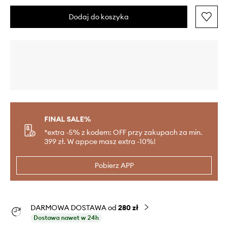
Dodaj do koszyka
FINAL SALE%
*extra -5% z kodem: OFF przy zakupach za min.
399 zł. W appce masz extra -10%!
Pobierz APP
DARMOWA DOSTAWA od
280 zł
Dostawa nawet w 24h