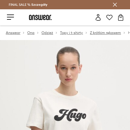
FINAL SALE %
Szczegóły
Oszczędzaj z Answear Club >
Answear
Ona
Odzież
Topy i t-shirty
Z krótkim rękawem
H