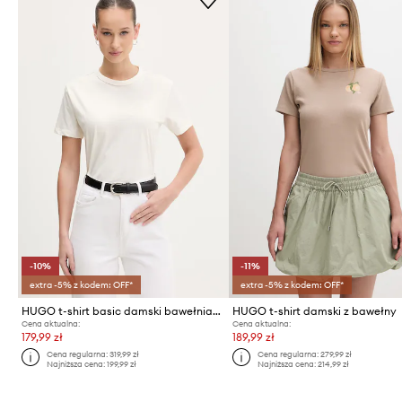
-10%
-11%
extra -5% z kodem: OFF*
extra -5% z kodem: OFF*
HUGO t-shirt basic damski bawełniany Damacia_7
HUGO t-shirt damski z bawełny
Cena aktualna:
Cena aktualna:
179,99 zł
189,99 zł
Cena regularna:
319,99 zł
Cena regularna:
279,99 zł
Najniższa cena:
199,99 zł
Najniższa cena:
214,99 zł