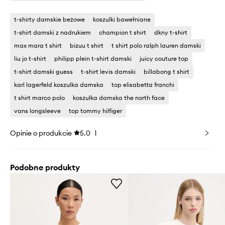
t-shirty damskie beżowe
koszulki bawełniane
t-shirt damski z nadrukiem
champion t shirt
dkny t-shirt
max mara t shirt
bizuu t shirt
t shirt polo ralph lauren damski
liu jo t-shirt
philipp plein t-shirt damski
juicy couture top
t-shirt damski guess
t-shirt levis damski
billabong t shirt
karl lagerfeld koszulka damska
top elisabetta franchi
t shirt marco polo
koszulka damska the north face
vans longsleeve
top tommy hilfiger
Opinie o produkcie
5.0
1
Podobne produkty