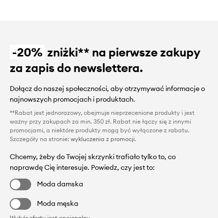
-20%
zniżki** na pierwsze zakupy
za zapis do newslettera.
Dołącz do naszej społeczności, aby otrzymywać informacje o
najnowszych promocjach i produktach.
**Rabat jest jednorazowy, obejmuje nieprzecenione produkty i jest
ważny przy zakupach za min. 350 zł. Rabat nie łączy się z innymi
promocjami, a niektóre produkty mogą być wyłączone z rabatu.
Szczegóły na stronie:
wykluczenia z promocji
.
Chcemy, żeby do Twojej skrzynki trafiało tylko to, co
naprawdę Cię interesuje. Powiedz, czy jest to:
Moda damska
Moda męska
Wybór oferty jest opcjonalny