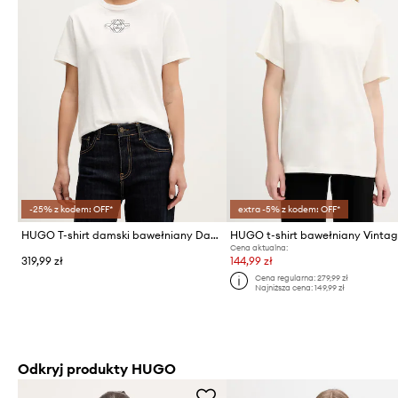
-25% z kodem: OFF*
extra -5% z kodem: OFF*
HUGO T-shirt damski bawełniany Damacia_8
Cena aktualna:
319,99 zł
144,99 zł
Cena regularna:
279,99 zł
Najniższa cena:
149,99 zł
Odkryj produkty HUGO