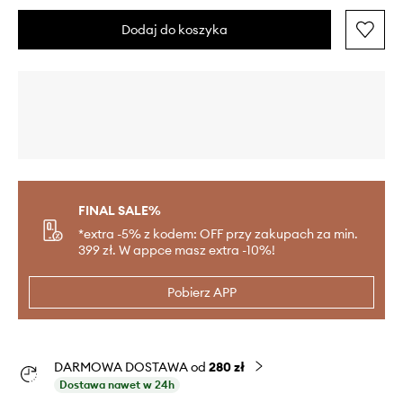
Dodaj do koszyka
FINAL SALE%
*extra -5% z kodem: OFF przy zakupach za min.
399 zł. W appce masz extra -10%!
Pobierz APP
DARMOWA DOSTAWA od
280 zł
Dostawa nawet w 24h