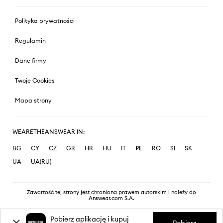
Polityka prywatności
Regulamin
Dane firmy
Twoje Cookies
Mapa strony
WEARETHEANSWEAR IN:
BG
CY
CZ
GR
HR
HU
IT
PL
RO
SI
SK
UA
UA(RU)
Zawartość tej strony jest chroniona prawem autorskim i należy do
Answear.com S.A.
Pobierz aplikację i kupuj
Pobierz