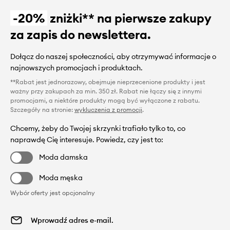
-20%
zniżki** na pierwsze zakupy
za zapis do newslettera.
Dołącz do naszej społeczności, aby otrzymywać informacje o
najnowszych promocjach i produktach.
**Rabat jest jednorazowy, obejmuje nieprzecenione produkty i jest
ważny przy zakupach za min. 350 zł. Rabat nie łączy się z innymi
promocjami, a niektóre produkty mogą być wyłączone z rabatu.
Szczegóły na stronie:
wykluczenia z promocji
.
Chcemy, żeby do Twojej skrzynki trafiało tylko to, co
naprawdę Cię interesuje. Powiedz, czy jest to:
Moda damska
Moda męska
Wybór oferty jest opcjonalny