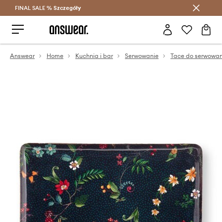
FINAL SALE %
Szczegóły
Oszczędzaj z Answear Club >
Answear
Home
Kuchnia i bar
Serwowanie
Tace do serwowan