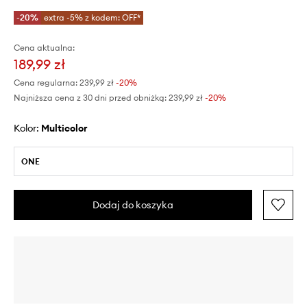
-20%
extra -5% z kodem: OFF*
Cena aktualna:
189,99 zł
Cena regularna:
239,99 zł
-20%
Najniższa cena z 30 dni przed obniżką:
239,99 zł
 -20%
Kolor:
multicolor
ONE
Dodaj do koszyka