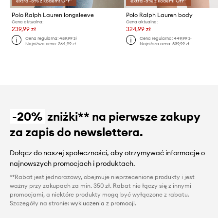
extra -5% z kodem: OFF*
extra -5% z kodem: OFF*
Polo Ralph Lauren longsleeve
Polo Ralph Lauren body
Cena aktualna:
Cena aktualna:
239,99 zł
324,99 zł
Cena regularna:
489,99 zł
Cena regularna:
449,99 zł
Najniższa cena:
264,99 zł
Najniższa cena:
339,99 zł
-20%
zniżki** na pierwsze zakupy
za zapis do newslettera.
Dołącz do naszej społeczności, aby otrzymywać informacje o
najnowszych promocjach i produktach.
**Rabat jest jednorazowy, obejmuje nieprzecenione produkty i jest
ważny przy zakupach za min. 350 zł. Rabat nie łączy się z innymi
promocjami, a niektóre produkty mogą być wyłączone z rabatu.
Szczegóły na stronie:
wykluczenia z promocji
.