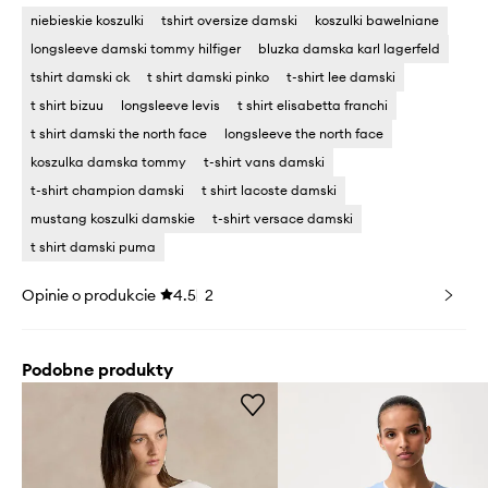
niebieskie koszulki
tshirt oversize damski
koszulki bawelniane
longsleeve damski tommy hilfiger
bluzka damska karl lagerfeld
tshirt damski ck
t shirt damski pinko
t-shirt lee damski
t shirt bizuu
longsleeve levis
t shirt elisabetta franchi
t shirt damski the north face
longsleeve the north face
koszulka damska tommy
t-shirt vans damski
t-shirt champion damski
t shirt lacoste damski
mustang koszulki damskie
t-shirt versace damski
t shirt damski puma
Opinie o produkcie
4.5
2
Podobne produkty