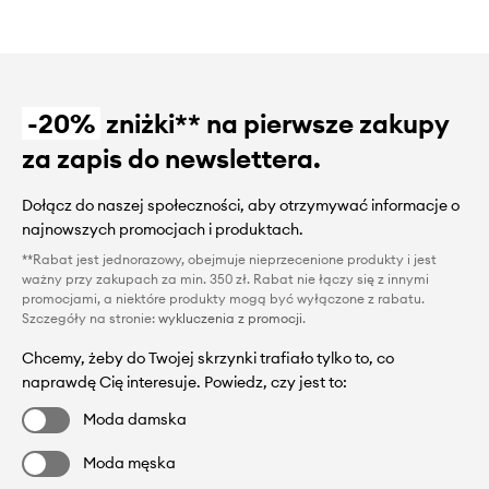
-20%
zniżki** na pierwsze zakupy
za zapis do newslettera.
Dołącz do naszej społeczności, aby otrzymywać informacje o
najnowszych promocjach i produktach.
**Rabat jest jednorazowy, obejmuje nieprzecenione produkty i jest
ważny przy zakupach za min. 350 zł. Rabat nie łączy się z innymi
promocjami, a niektóre produkty mogą być wyłączone z rabatu.
Szczegóły na stronie:
wykluczenia z promocji
.
Chcemy, żeby do Twojej skrzynki trafiało tylko to, co
naprawdę Cię interesuje. Powiedz, czy jest to:
Moda damska
Moda męska