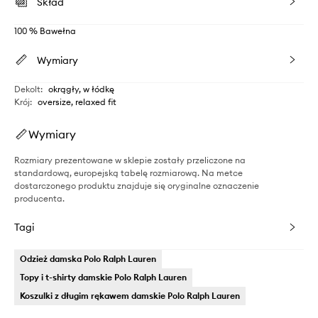
Skład
100 % Bawełna
Wymiary
Dekolt
:
okrągły, w łódkę
Krój
:
oversize, relaxed fit
Wymiary
Rozmiary prezentowane w sklepie zostały przeliczone na
standardową, europejską tabelę rozmiarową. Na metce
dostarczonego produktu znajduje się oryginalne oznaczenie
producenta.
Tagi
Odzież damska Polo Ralph Lauren
Topy i t-shirty damskie Polo Ralph Lauren
Koszulki z długim rękawem damskie Polo Ralph Lauren