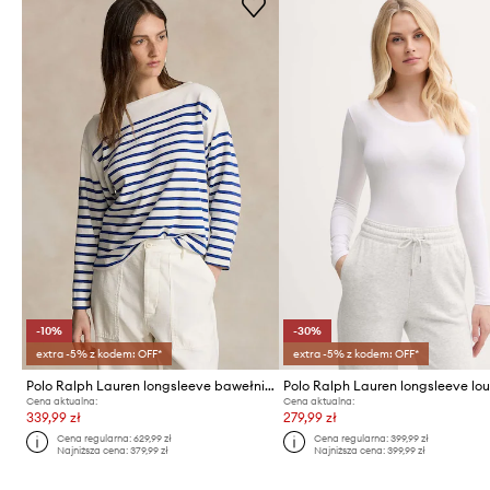
-10%
-30%
extra -5% z kodem: OFF*
extra -5% z kodem: OFF*
Polo Ralph Lauren longsleeve bawełniany
Polo Ralph Lauren longsleeve lo
Cena aktualna:
Cena aktualna:
339,99 zł
279,99 zł
Cena regularna:
629,99 zł
Cena regularna:
399,99 zł
Najniższa cena:
379,99 zł
Najniższa cena:
399,99 zł