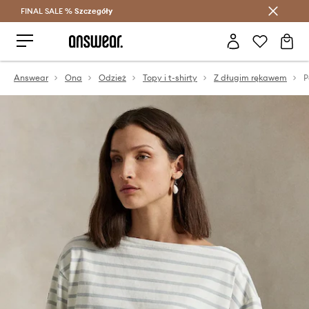
FINAL SALE %
Szczegóły
Oszczędzaj z Answear Club >
Answear
Ona
Odzież
Topy i t-shirty
Z długim rękawem