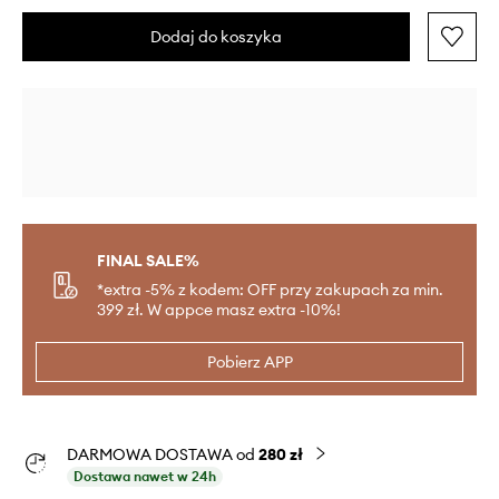
Dodaj do koszyka
FINAL SALE%
*extra -5% z kodem: OFF przy zakupach za min.
399 zł. W appce masz extra -10%!
Pobierz APP
DARMOWA DOSTAWA od
280 zł
Dostawa nawet w 24h