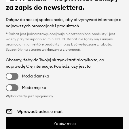
za zapis do newslettera.
Dołącz do naszej społeczności, aby otrzymywać informacje o
najnowszych promocjach i produktach.
**Rabat jest jednorazowy, obejmuje nieprzecenione produkty i jest
ważny przy zakupach za min. 350 zł. Rabat nie łączy się z innymi
promocjami, a niektóre produkty mogą być wyłączone z rabatu.
Szczegóły na stronie:
wykluczenia z promocji
.
Chcemy, żeby do Twojej skrzynki trafiało tylko to, co
naprawdę Cię interesuje. Powiedz, czy jest to:
Moda damska
Moda męska
Wybór oferty jest opcjonalny
Zapisz mnie