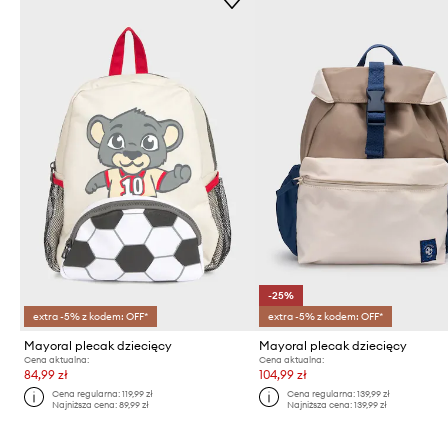
-25%
extra -5% z kodem: OFF*
extra -5% z kodem: OFF*
Mayoral plecak dziecięcy
Mayoral plecak dziecięcy
Cena aktualna:
Cena aktualna:
84,99 zł
104,99 zł
Cena regularna:
119,99 zł
Cena regularna:
139,99 zł
Najniższa cena:
89,99 zł
Najniższa cena:
139,99 zł