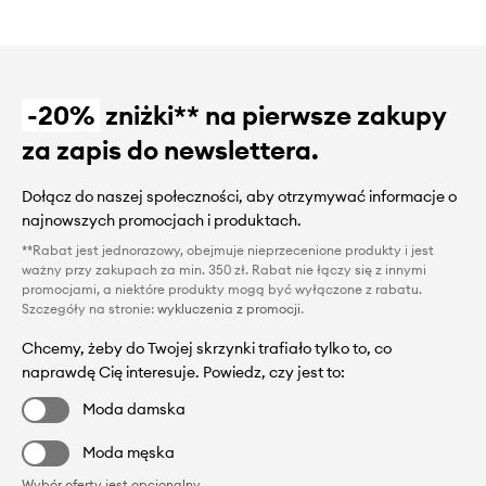
-20%
zniżki** na pierwsze zakupy
za zapis do newslettera.
Dołącz do naszej społeczności, aby otrzymywać informacje o
najnowszych promocjach i produktach.
**Rabat jest jednorazowy, obejmuje nieprzecenione produkty i jest
ważny przy zakupach za min. 350 zł. Rabat nie łączy się z innymi
promocjami, a niektóre produkty mogą być wyłączone z rabatu.
Szczegóły na stronie:
wykluczenia z promocji
.
Chcemy, żeby do Twojej skrzynki trafiało tylko to, co
naprawdę Cię interesuje. Powiedz, czy jest to:
Moda damska
Moda męska
Wybór oferty jest opcjonalny