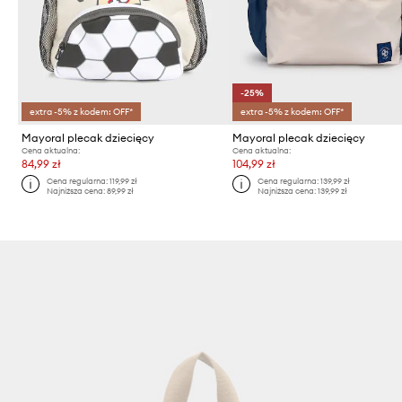
-25%
extra -5% z kodem: OFF*
extra -5% z kodem: OFF*
Mayoral plecak dziecięcy
Mayoral plecak dziecięcy
Cena aktualna:
Cena aktualna:
84,99 zł
104,99 zł
Cena regularna:
119,99 zł
Cena regularna:
139,99 zł
Najniższa cena:
89,99 zł
Najniższa cena:
139,99 zł