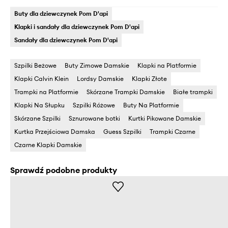
Buty dla dziewczynek Pom D'api
Klapki i sandały dla dziewczynek Pom D'api
Sandały dla dziewczynek Pom D'api
Szpilki Beżowe
Buty Zimowe Damskie
Klapki na Platformie
Klapki Calvin Klein
Lordsy Damskie
Klapki Złote
Trampki na Platformie
Skórzane Trampki Damskie
Białe trampki
Klapki Na Słupku
Szpilki Różowe
Buty Na Platformie
Skórzane Szpilki
Sznurowane botki
Kurtki Pikowane Damskie
Kurtka Przejściowa Damska
Guess Szpilki
Trampki Czarne
Czarne Klapki Damskie
Sprawdź podobne produkty