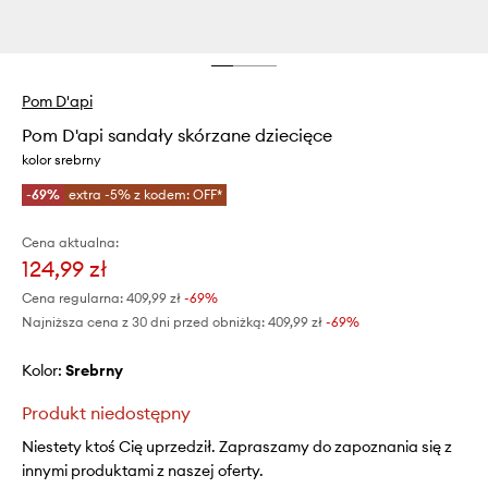
Pom D'api
Pom D'api sandały skórzane dziecięce
kolor srebrny
-69%
extra -5% z kodem: OFF*
Cena aktualna:
124,99 zł
Cena regularna:
409,99 zł
-69%
Najniższa cena z 30 dni przed obniżką:
409,99 zł
 -69%
Kolor:
srebrny
Produkt niedostępny
Niestety ktoś Cię uprzedził. Zapraszamy do zapoznania się z
innymi produktami z naszej oferty.