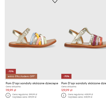
-70%
extra -5% z kodem: OFF*
-70%
Pom D'api sandały skórzane dziecięce
Pom D'api sandały skórzane dzi
Cena aktualna:
Cena aktualna:
119,99 zł
129,99 zł
Cena regularna:
399,99 zł
Cena regularna:
439,99 zł
Najniższa cena:
399,99 zł
Najniższa cena:
439,99 zł