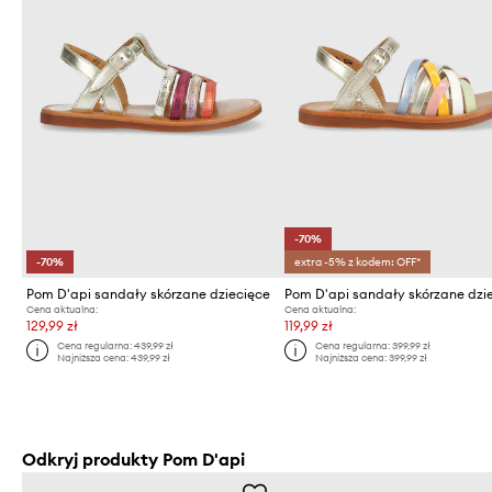
-70%
-70%
extra -5% z kodem: OFF*
Pom D'api sandały skórzane dziecięce
Pom D'api sandały skórzane dzi
Cena aktualna:
Cena aktualna:
129,99 zł
119,99 zł
Cena regularna:
439,99 zł
Cena regularna:
399,99 zł
Najniższa cena:
439,99 zł
Najniższa cena:
399,99 zł
Odkryj produkty Pom D'api