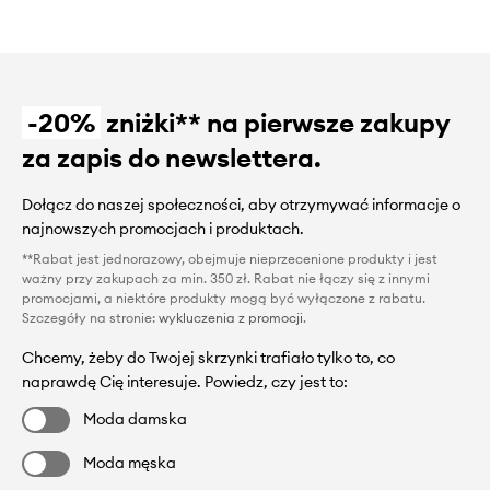
-20%
zniżki** na pierwsze zakupy
za zapis do newslettera.
Dołącz do naszej społeczności, aby otrzymywać informacje o
najnowszych promocjach i produktach.
**Rabat jest jednorazowy, obejmuje nieprzecenione produkty i jest
ważny przy zakupach za min. 350 zł. Rabat nie łączy się z innymi
promocjami, a niektóre produkty mogą być wyłączone z rabatu.
Szczegóły na stronie:
wykluczenia z promocji
.
Chcemy, żeby do Twojej skrzynki trafiało tylko to, co
naprawdę Cię interesuje. Powiedz, czy jest to:
Moda damska
Moda męska