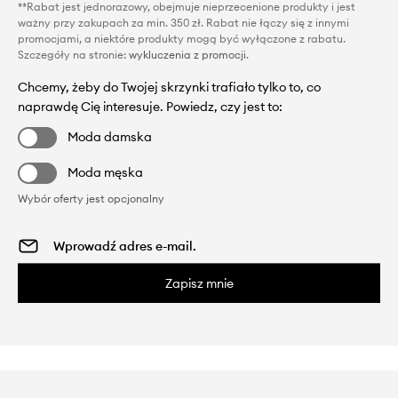
**Rabat jest jednorazowy, obejmuje nieprzecenione produkty i jest
ważny przy zakupach za min. 350 zł. Rabat nie łączy się z innymi
promocjami, a niektóre produkty mogą być wyłączone z rabatu.
Szczegóły na stronie:
wykluczenia z promocji
.
Chcemy, żeby do Twojej skrzynki trafiało tylko to, co
naprawdę Cię interesuje. Powiedz, czy jest to:
Moda damska
Moda męska
Wybór oferty jest opcjonalny
Zapisz mnie