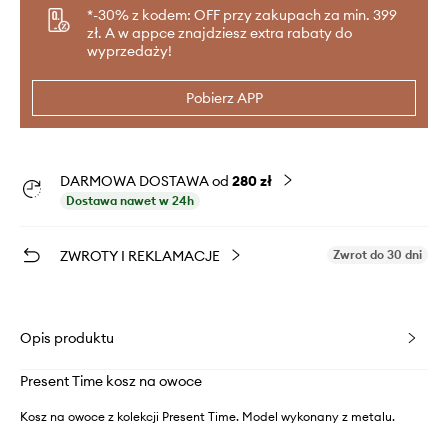
*-30% z kodem: OFF przy zakupach za min. 399
zł. A w appce znajdziesz extra rabaty do
wyprzedaży!
Pobierz APP
DARMOWA DOSTAWA od
280 zł
Dostawa nawet w 24h
ZWROTY I REKLAMACJE
Zwrot do 30 dni
Opis produktu
Present Time kosz na owoce
Kosz na owoce z kolekcji Present Time. Model wykonany z metalu.