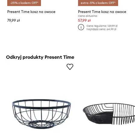
-25% z kodem: OFF*
extra -5% z kodem: OFF*
Present Time kosz na owoce
Present Time kosz na owoce
Cena aktualna:
79,99 zł
57,99 zł
Cena regularna:
129,99 zł
Najniższa cena:
64,99 zł
Odkryj produkty Present Time