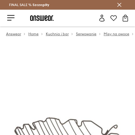
FINAL SALE %
Szczegóły
Oszczędzaj z Answear Club >
Answear
Home
Kuchnia i bar
Serwowanie
Misy na owoce