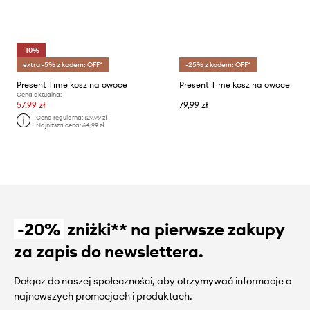
-10%
extra -5% z kodem: OFF*
-25% z kodem: OFF*
Present Time kosz na owoce
Present Time kosz na owoce
Cena aktualna:
57,99 zł
79,99 zł
Cena regularna:
129,99 zł
Najniższa cena:
64,99 zł
-20%
zniżki** na pierwsze zakupy
za zapis do newslettera.
Dołącz do naszej społeczności, aby otrzymywać informacje o
najnowszych promocjach i produktach.