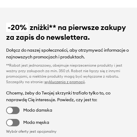
-20%
zniżki** na pierwsze zakupy
za zapis do newslettera.
Dołącz do naszej społeczności, aby otrzymywać informacje o
najnowszych promocjach i produktach.
**Rabat jest jednorazowy, obejmuje nieprzecenione produkty i jest
ważny przy zakupach za min. 350 zł. Rabat nie łączy się z innymi
promocjami, a niektóre produkty mogą być wyłączone z rabatu.
Szczegóły na stronie:
wykluczenia z promocji
.
Chcemy, żeby do Twojej skrzynki trafiało tylko to, co
naprawdę Cię interesuje. Powiedz, czy jest to:
Moda damska
Moda męska
Wybór oferty jest opcjonalny