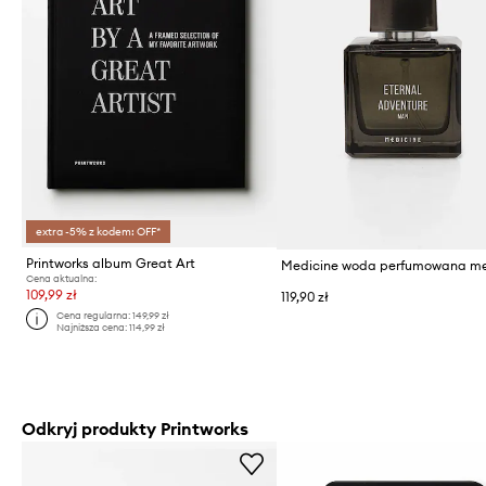
extra -5% z kodem: OFF*
Printworks album Great Art
Cena aktualna:
109,99 zł
119,90 zł
Cena regularna:
149,99 zł
Najniższa cena:
114,99 zł
Odkryj produkty Printworks