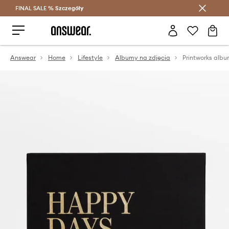
FINAL SALE %
Szczegóły
Oszczędzaj z Answear Club >
Answear
Home
Lifestyle
Albumy na zdjęcia
Printworks albu