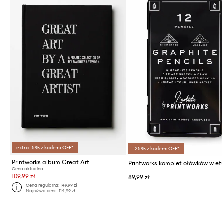
extra -5% z kodem: OFF*
-25% z kodem: OFF*
Printworks album Great Art
Cena aktualna:
109,99 zł
89,99 zł
Cena regularna:
149,99 zł
Najniższa cena:
114,99 zł