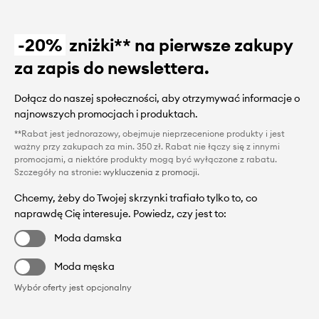
-20%
zniżki** na pierwsze zakupy
za zapis do newslettera.
Dołącz do naszej społeczności, aby otrzymywać informacje o
najnowszych promocjach i produktach.
**Rabat jest jednorazowy, obejmuje nieprzecenione produkty i jest
ważny przy zakupach za min. 350 zł. Rabat nie łączy się z innymi
promocjami, a niektóre produkty mogą być wyłączone z rabatu.
Szczegóły na stronie:
wykluczenia z promocji
.
Chcemy, żeby do Twojej skrzynki trafiało tylko to, co
naprawdę Cię interesuje. Powiedz, czy jest to:
Moda damska
Moda męska
Wybór oferty jest opcjonalny