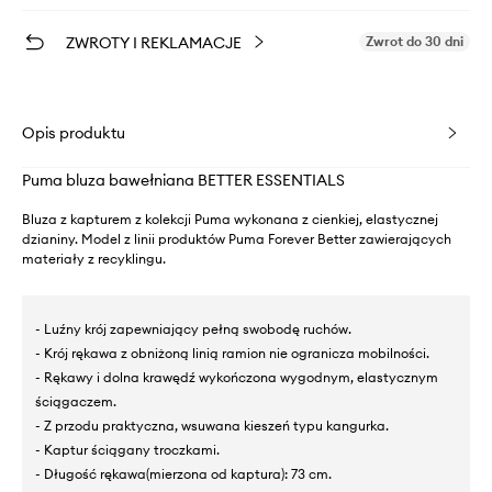
ZWROTY I REKLAMACJE
Zwrot do 30 dni
Opis produktu
Puma bluza bawełniana BETTER ESSENTIALS
Bluza z kapturem z kolekcji Puma wykonana z cienkiej, elastycznej
dzianiny. Model z linii produktów Puma Forever Better zawierających
materiały z recyklingu.
- Luźny krój zapewniający pełną swobodę ruchów.
- Krój rękawa z obniżoną linią ramion nie ogranicza mobilności.
- Rękawy i dolna krawędź wykończona wygodnym, elastycznym
ściągaczem.
- Z przodu praktyczna, wsuwana kieszeń typu kangurka.
- Kaptur ściągany troczkami.
- Długość rękawa(mierzona od kaptura): 73 cm.