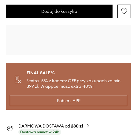
Dodaj do koszyka
FINAL SALE%
*extra -5% z kodem: OFF przy zakupach za min.
399 zł. W appce masz extra -10%!
Pobierz APP
DARMOWA DOSTAWA od
280 zł
Dostawa nawet w 24h