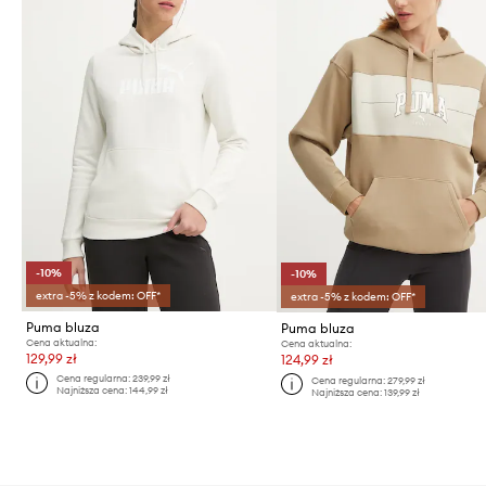
-10%
-10%
extra -5% z kodem: OFF*
extra -5% z kodem: OFF*
Puma bluza
Puma bluza
Cena aktualna:
Cena aktualna:
129,99 zł
124,99 zł
Cena regularna:
239,99 zł
Cena regularna:
279,99 zł
Najniższa cena:
144,99 zł
Najniższa cena:
139,99 zł