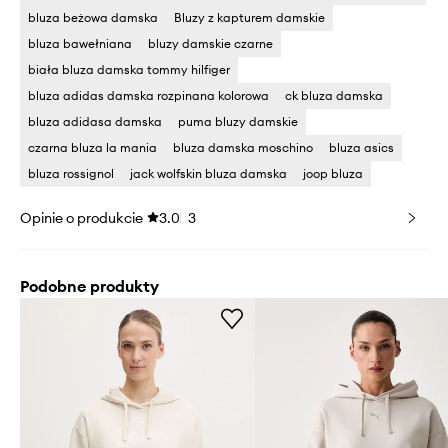
bluza beżowa damska
Bluzy z kapturem damskie
bluza bawełniana
bluzy damskie czarne
biała bluza damska tommy hilfiger
bluza adidas damska rozpinana kolorowa
ck bluza damska
bluza adidasa damska
puma bluzy damskie
czarna bluza la mania
bluza damska moschino
bluza asics
bluza rossignol
jack wolfskin bluza damska
joop bluza
Opinie o produkcie
3.0
3
Podobne produkty