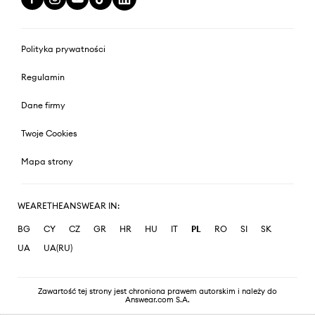
Polityka prywatności
Regulamin
Dane firmy
Twoje Cookies
Mapa strony
WEARETHEANSWEAR IN:
BG
CY
CZ
GR
HR
HU
IT
PL
RO
SI
SK
UA
UA(RU)
Zawartość tej strony jest chroniona prawem autorskim i należy do
Answear.com S.A.