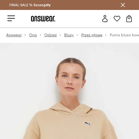
FINAL SALE %
Szczegóły
Oszczędzaj z Answear Club >
Answear
Ona
Odzież
Bluzy
Przez głowę