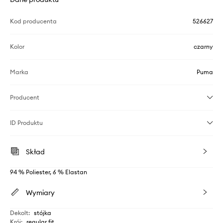
Kod producenta
526627
Kolor
czarny
Marka
Puma
Producent
ID Produktu
Skład
94 % Poliester, 6 % Elastan
Wymiary
Dekolt
:
stójka
Krój
:
regular fit