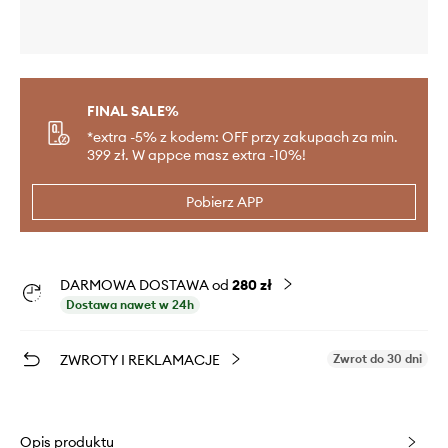
FINAL SALE%
*extra -5% z kodem: OFF przy zakupach za min.
399 zł. W appce masz extra -10%!
Pobierz APP
DARMOWA DOSTAWA od
280 zł
Dostawa nawet w 24h
ZWROTY I REKLAMACJE
Zwrot do 30 dni
Opis produktu