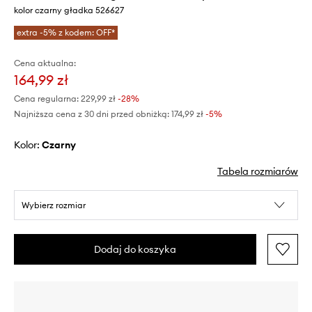
kolor czarny gładka 526627
extra -5% z kodem: OFF*
Cena aktualna:
164,99 zł
Cena regularna:
229,99 zł
-28%
Najniższa cena z 30 dni przed obniżką:
174,99 zł
 -5%
Kolor:
czarny
Tabela rozmiarów
Wybierz rozmiar
Dodaj do koszyka