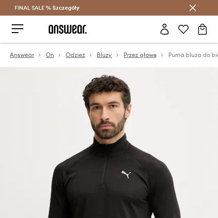
FINAL SALE %
Szczegóły
Oszczędzaj z Answear Club >
Answear
On
Odzież
Bluzy
Przez głowę