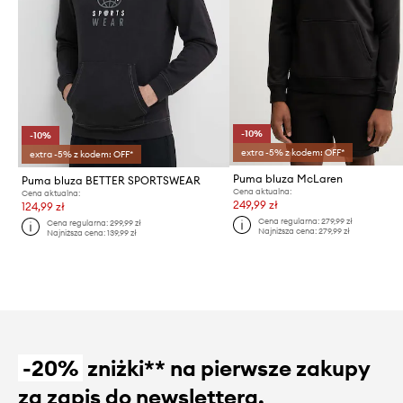
-10%
-10%
extra -5% z kodem: OFF*
extra -5% z kodem: OFF*
Puma bluza McLaren
Puma bluza BETTER SPORTSWEAR
Cena aktualna:
Cena aktualna:
249,99 zł
124,99 zł
Cena regularna:
279,99 zł
Cena regularna:
299,99 zł
Najniższa cena:
279,99 zł
Najniższa cena:
139,99 zł
-20%
zniżki** na pierwsze zakupy
za zapis do newslettera.