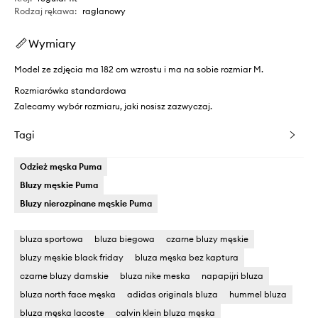
Rodzaj rękawa
:
raglanowy
Wymiary
Model ze zdjęcia ma 182 cm wzrostu i ma na sobie rozmiar M.
Rozmiarówka standardowa
Zalecamy wybór rozmiaru, jaki nosisz zazwyczaj.
Tagi
Odzież męska Puma
Bluzy męskie Puma
Bluzy nierozpinane męskie Puma
bluza sportowa
bluza biegowa
czarne bluzy męskie
bluzy męskie black friday
bluza męska bez kaptura
czarne bluzy damskie
bluza nike meska
napapijri bluza
bluza north face męska
adidas originals bluza
hummel bluza
bluza męska lacoste
calvin klein bluza męska