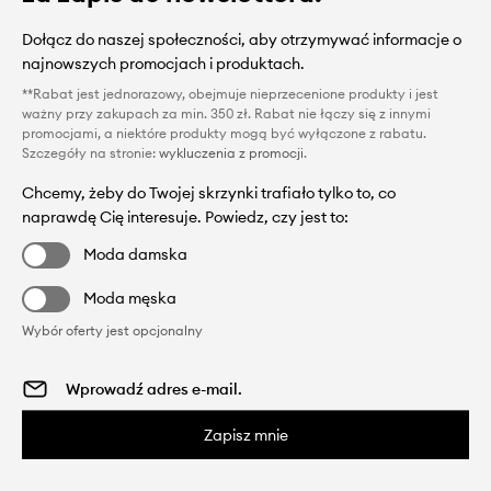
Dołącz do naszej społeczności, aby otrzymywać informacje o
najnowszych promocjach i produktach.
**Rabat jest jednorazowy, obejmuje nieprzecenione produkty i jest
ważny przy zakupach za min. 350 zł. Rabat nie łączy się z innymi
promocjami, a niektóre produkty mogą być wyłączone z rabatu.
Szczegóły na stronie:
wykluczenia z promocji
.
Chcemy, żeby do Twojej skrzynki trafiało tylko to, co
naprawdę Cię interesuje. Powiedz, czy jest to:
Moda damska
Moda męska
Wybór oferty jest opcjonalny
Zapisz mnie