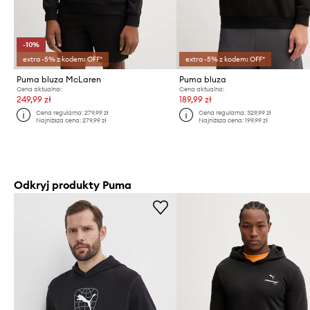
-10%
extra -5% z kodem: OFF*
extra -5% z kodem: OFF*
Puma bluza McLaren
Puma bluza
Cena aktualna:
Cena aktualna:
249,99 zł
189,99 zł
Cena regularna:
279,99 zł
Cena regularna:
329,99 zł
Najniższa cena:
279,99 zł
Najniższa cena:
199,99 zł
Odkryj produkty Puma