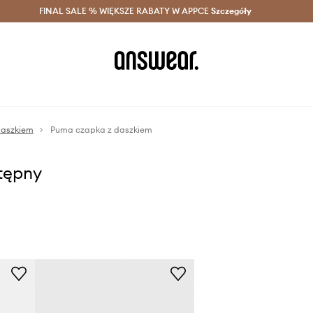
szczędzaj z Answear Club >
FINAL SALE % WIĘKSZE RABATY W APPCE
Dostawa nawet w 24h >
Szczegóły
News
daszkiem
Puma czapka z daszkiem
stępny