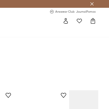
letter >
Regularne nowości >
Answear Club
Journal
Pomoc