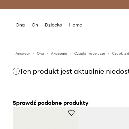
Premium Fashion Benefits >
O
Ona
On
Dziecko
Home
Answear
Ona
Akcesoria
Czapki i kapelusze
Czapki z 
Ten produkt jest aktualnie niedo
Sprawdź podobne produkty