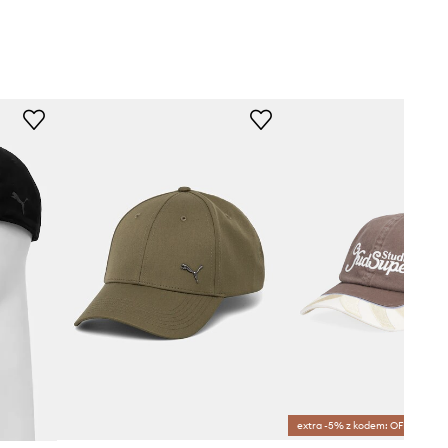
extra -5% z kodem: OFF*