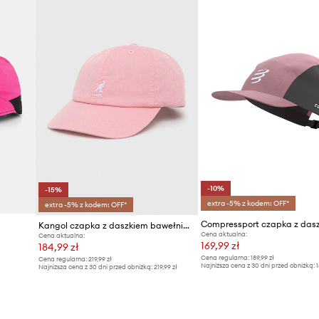
-10%
-15%
extra -5% z kodem: OFF*
extra -5% z kodem: OFF*
Kangol czapka z daszkiem bawełniana
Cena aktualna:
Cena aktualna:
169,99 zł
184,99 zł
Cena regularna:
189,99 zł
Cena regularna:
219,99 zł
Najniższa cena z 30 dni przed obniżką:
1
Najniższa cena z 30 dni przed obniżką:
219,99 zł