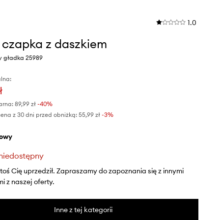
1.0
czapka z daszkiem
wy gładka 25989
lna:
ł
arna:
89,99 zł
-40%
ena z 30 dni przed obniżką:
55,99 zł
 -3%
żowy
niedostępny
ktoś Cię uprzedził. Zapraszamy do zapoznania się z innymi
 z naszej oferty.
Inne z tej kategorii