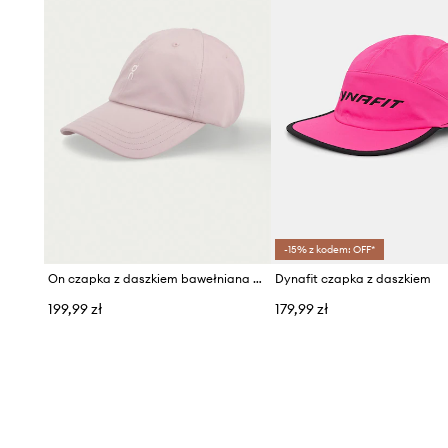
-15% z kodem: OFF*
On czapka z daszkiem bawełniana All-Day
Dynafit czapka z daszkiem
199,99 zł
179,99 zł