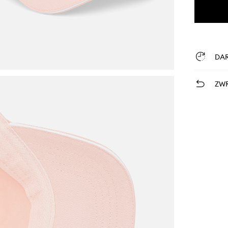
DA
ZWR