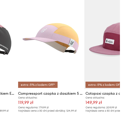
extra -5% z kodem: OFF*
extra -5% z kodem: OFF*
Compressport czapka z daszkiem EAT MY DUST!
Compressport czapka z daszkiem 5 Panel Light
Cena aktualna:
Cena aktualna:
119,99 zł
149,99 zł
Cena regularna:
179,99 zł
Cena regularna:
209,99 zł
89,99 zł
Najniższa cena z 30 dni przed obniżką:
124,99 zł
Najniższa cena z 30 dni przed obniżką