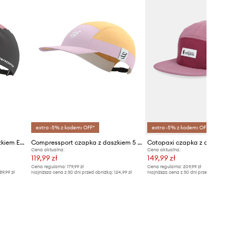
extra -5% z kodem: OFF*
extra -5% z kodem: OFF*
Compressport czapka z daszkiem EAT MY DUST!
Compressport czapka z daszkiem 5 Panel Light
Cena aktualna:
Cena aktualna:
119,99 zł
149,99 zł
Cena regularna:
179,99 zł
Cena regularna:
209,99 zł
89,99 zł
Najniższa cena z 30 dni przed obniżką:
124,99 zł
Najniższa cena z 30 dni przed obniżką