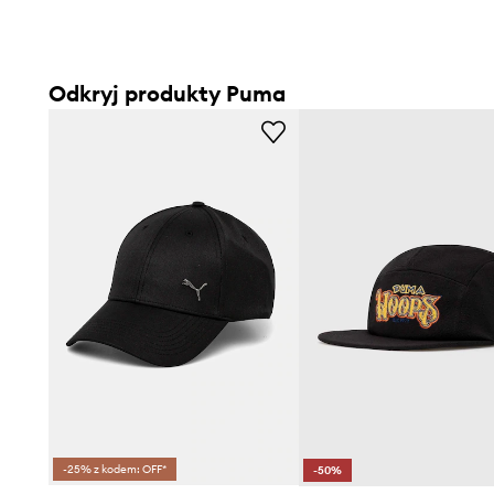
Odkryj produkty Puma
-25% z kodem: OFF*
-50%