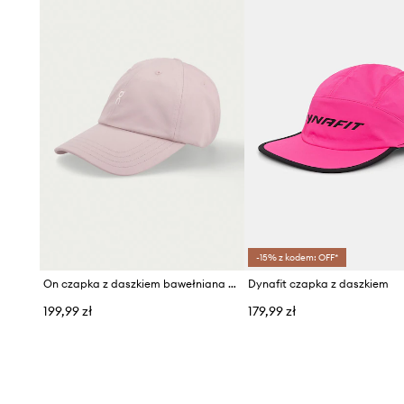
-15% z kodem: OFF*
On czapka z daszkiem bawełniana All-Day
Dynafit czapka z daszkiem
199,99 zł
179,99 zł