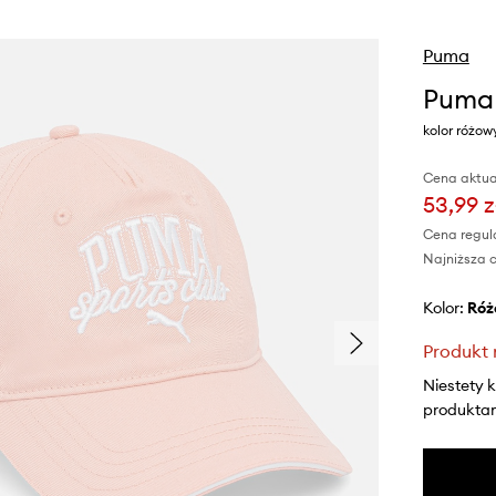
Puma
Puma 
kolor różo
Cena aktua
53,99 z
Cena regul
Najniższa c
Kolor:
ró
Produkt 
Niestety 
produktami