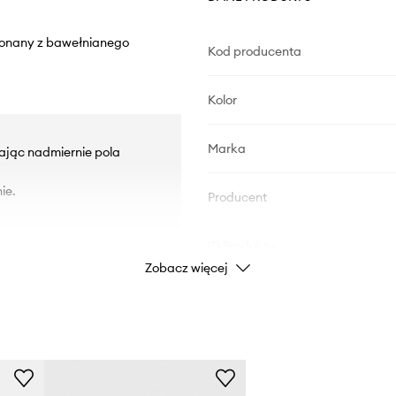
konany z bawełnianego
Kod producenta
Kolor
Marka
zając nadmiernie pola
ie.
Producent
ID Produktu
Zobacz więcej