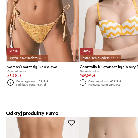
-10%
-10%
extra -5% z kodem: OFF*
extra -5% z kodem: OFF*
women'secret figi kąpielowe
Cena aktualna:
Cena aktualna:
68,99 zł
209,99 zł
Cena regularna:
109,99 zł
Cena regularna:
439,99 zł
Najniższa cena:
76,99 zł
Najniższa cena:
234,99 zł
Odkryj produkty Puma