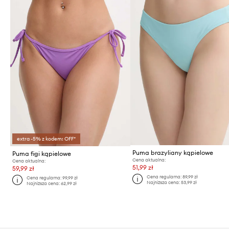
extra -5% z kodem: OFF*
Puma brazyliany kąpielowe
Puma figi kąpielowe
Cena aktualna:
Cena aktualna:
51,99 zł
59,99 zł
Cena regularna:
89,99 zł
Cena regularna:
99,99 zł
Najniższa cena:
53,99 zł
Najniższa cena:
62,99 zł