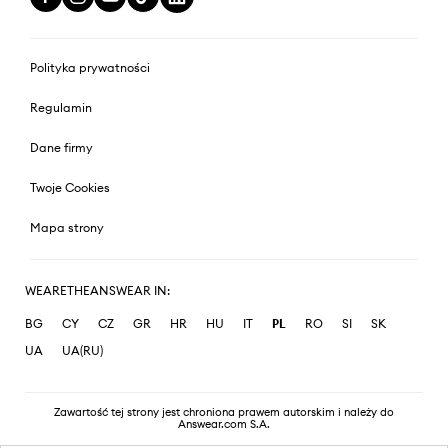
Polityka prywatności
Regulamin
Dane firmy
Twoje Cookies
Mapa strony
WEARETHEANSWEAR IN:
BG
CY
CZ
GR
HR
HU
IT
PL
RO
SI
SK
UA
UA(RU)
Zawartość tej strony jest chroniona prawem autorskim i należy do
Answear.com S.A.