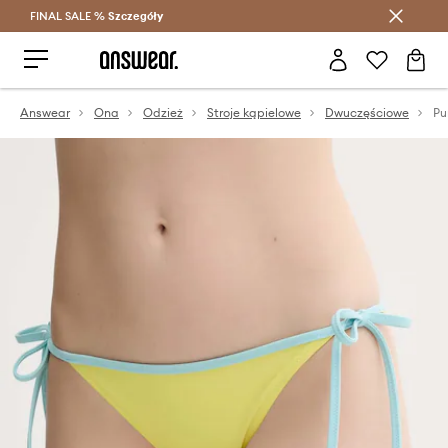
FINAL SALE %
Szczegóły
Oszczędzaj z Answear Club >
Answear
Ona
Odzież
Stroje kąpielowe
Dwuczęściowe
Pu