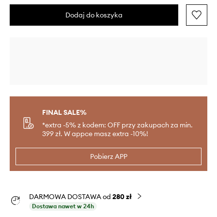
Dodaj do koszyka
FINAL SALE%
*extra -5% z kodem: OFF przy zakupach za min.
399 zł. W appce masz extra -10%!
Pobierz APP
DARMOWA DOSTAWA od
280 zł
Dostawa nawet w 24h