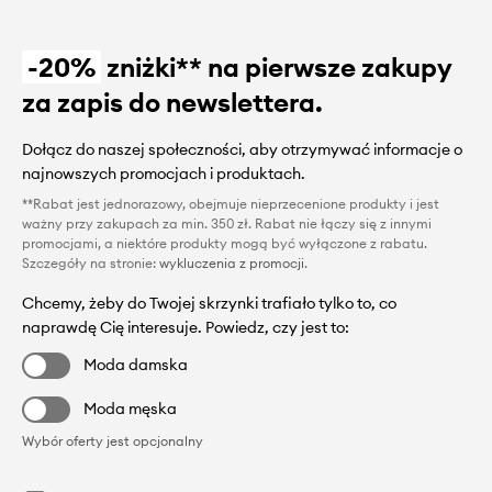
-20%
zniżki** na pierwsze zakupy
za zapis do newslettera.
Dołącz do naszej społeczności, aby otrzymywać informacje o
najnowszych promocjach i produktach.
**Rabat jest jednorazowy, obejmuje nieprzecenione produkty i jest
ważny przy zakupach za min. 350 zł. Rabat nie łączy się z innymi
promocjami, a niektóre produkty mogą być wyłączone z rabatu.
Szczegóły na stronie:
wykluczenia z promocji
.
Chcemy, żeby do Twojej skrzynki trafiało tylko to, co
naprawdę Cię interesuje. Powiedz, czy jest to:
Moda damska
Moda męska
Wybór oferty jest opcjonalny