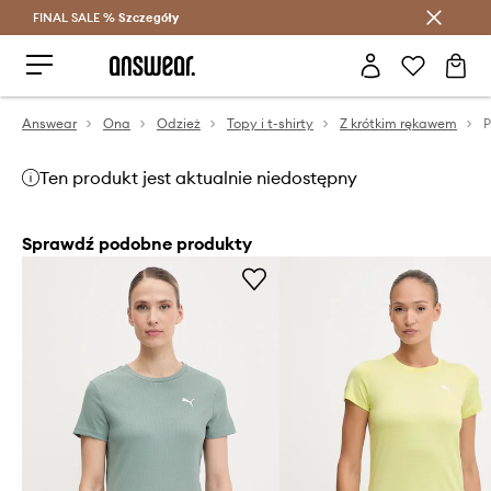
FINAL SALE %
Szczegóły
Oszczędzaj z Answear Club >
Answear
Ona
Odzież
Topy i t-shirty
Z krótkim rękawem
P
Ten produkt jest aktualnie niedostępny
Sprawdź podobne produkty