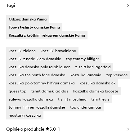
Tagi
Odzież damska Puma
Topy i t-shirty damskie Puma
Koszulki z krótkim rękawem damskie Puma
koszulki zielone
koszulki bawelniane
koszulki z nadrukiem damskie
top tommy hilfiger
koszulka damska polo ralph lauren
t-shirt karl lagerfeld
koszulka the north face damska
koszulka lamania
top versace
koszulka polo tommy hilfiger damska
koszulka damska ck
guess top
tshirt damski adidas
koszulka damska lacoste
salewa koszulka damska
t shirt moschino
tshirt levis
tommy hilfiger koszulki damskie
top under armour
mustang koszulka
Opinie o produkcie
5.0
1