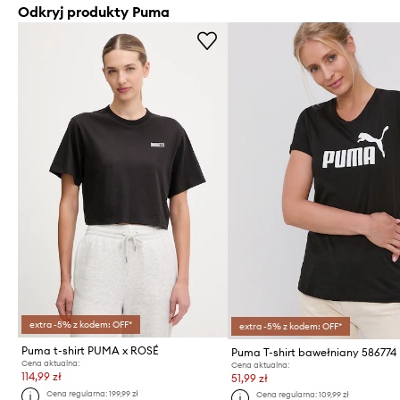
Odkryj produkty Puma
extra -5% z kodem: OFF*
extra -5% z kodem: OFF*
Puma t-shirt PUMA x ROSÉ
Puma T-shirt bawełniany 586774
Cena aktualna:
Cena aktualna:
114,99 zł
51,99 zł
Cena regularna:
199,99 zł
Cena regularna:
109,99 zł