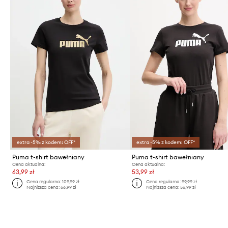
extra -5% z kodem: OFF*
extra -5% z kodem: OFF*
Puma t-shirt bawełniany
Puma t-shirt bawełniany
Cena aktualna:
Cena aktualna:
63,99 zł
53,99 zł
Cena regularna:
109,99 zł
Cena regularna:
99,99 zł
Najniższa cena:
66,99 zł
Najniższa cena:
56,99 zł