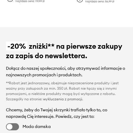
Najniższa cena:
119,99 zł
Najniższa cena:
56,99 zł
-20%
zniżki** na pierwsze zakupy
za zapis do newslettera.
Dołącz do naszej społeczności, aby otrzymywać informacje o
najnowszych promocjach i produktach.
**Rabat jest jednorazowy, obejmuje nieprzecenione produkty i jest
ważny przy zakupach za min. 350 zł. Rabat nie łączy się z innymi
promocjami, a niektóre produkty mogą być wyłączone z rabatu.
Szczegóły na stronie:
wykluczenia z promocji
.
Chcemy, żeby do Twojej skrzynki trafiało tylko to, co
naprawdę Cię interesuje. Powiedz, czy jest to:
Moda damska