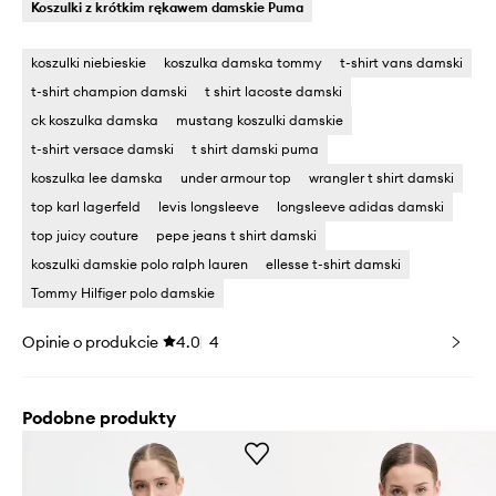
Koszulki z krótkim rękawem damskie Puma
koszulki niebieskie
koszulka damska tommy
t-shirt vans damski
t-shirt champion damski
t shirt lacoste damski
ck koszulka damska
mustang koszulki damskie
t-shirt versace damski
t shirt damski puma
koszulka lee damska
under armour top
wrangler t shirt damski
top karl lagerfeld
levis longsleeve
longsleeve adidas damski
top juicy couture
pepe jeans t shirt damski
koszulki damskie polo ralph lauren
ellesse t-shirt damski
Tommy Hilfiger polo damskie
Opinie o produkcie
4.0
4
Podobne produkty