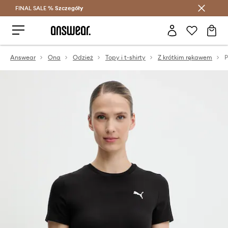
FINAL SALE %
Szczegóły
Oszczędzaj z Answear Club >
Answear
Ona
Odzież
Topy i t-shirty
Z krótkim rękawem
P