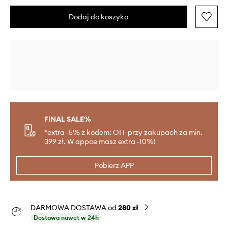
Dodaj do koszyka
FINAL SALE%
*extra -5% z kodem: OFF przy zakupach za min.
399 zł. W appce masz extra -10%!
Pobierz APP
DARMOWA DOSTAWA od
280 zł
Dostawa nawet w 24h