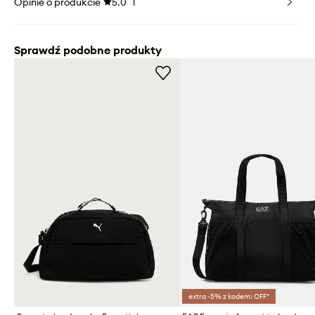
Opinie o produkcie
5.0
1
Sprawdź podobne produkty
extra -5% z kodem: OFF*