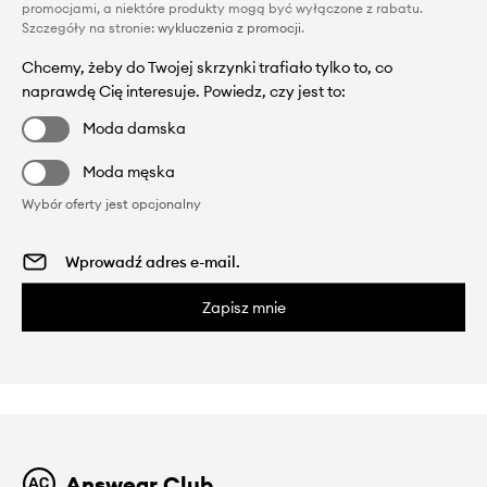
promocjami, a niektóre produkty mogą być wyłączone z rabatu.
Szczegóły na stronie:
wykluczenia z promocji
.
Chcemy, żeby do Twojej skrzynki trafiało tylko to, co
naprawdę Cię interesuje. Powiedz, czy jest to:
Moda damska
Moda męska
Wybór oferty jest opcjonalny
Zapisz mnie
Answear Club