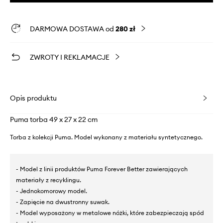
DARMOWA DOSTAWA od
280 zł
ZWROTY I REKLAMACJE
Opis produktu
Puma torba 49 x 27 x 22 cm
Torba z kolekcji Puma. Model wykonany z materiału syntetycznego.
- Model z linii produktów Puma Forever Better zawierających
materiały z recyklingu.
- Jednokomorowy model.
- Zapięcie na dwustronny suwak.
- Model wyposażony w metalowe nóżki, które zabezpieczają spód