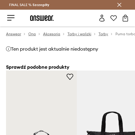
FINAL SALE %
Szczegóły
Oszczędzaj z Answear Club >
Answear
Ona
Akcesoria
Torby i walizki
Torby
Puma torba
Ten produkt jest aktualnie niedostępny
Sprawdź podobne produkty