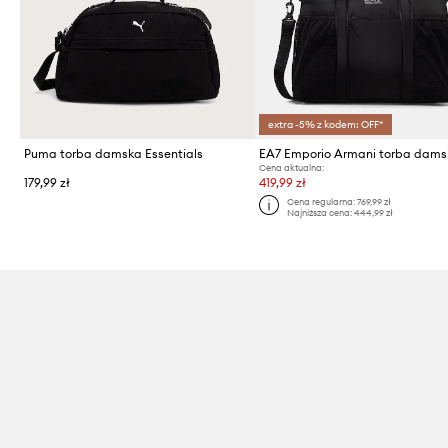
extra -5% z kodem: OFF*
Puma torba damska Essentials
EA7 Emporio Armani torba dam
Cena aktualna:
179,99 zł
419,99 zł
Cena regularna:
769,99 zł
Najniższa cena:
444,99 zł