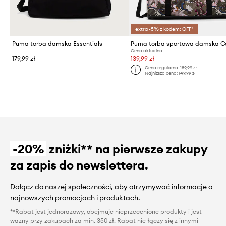
extra -5% z kodem: OFF*
Puma torba damska Essentials
Cena aktualna:
179,99 zł
139,99 zł
Cena regularna:
189,99 zł
Najniższa cena:
149,99 zł
-20%
zniżki** na pierwsze zakupy
za zapis do newslettera.
Dołącz do naszej społeczności, aby otrzymywać informacje o
najnowszych promocjach i produktach.
**Rabat jest jednorazowy, obejmuje nieprzecenione produkty i jest
ważny przy zakupach za min. 350 zł. Rabat nie łączy się z innymi