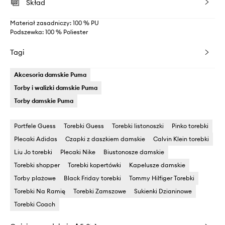
Skład
Materiał zasadniczy: 100 % PU
Podszewka: 100 % Poliester
Tagi
Akcesoria damskie Puma
Torby i walizki damskie Puma
Torby damskie Puma
Portfele Guess
Torebki Guess
Torebki listonoszki
Pinko torebki
Plecaki Adidas
Czapki z daszkiem damskie
Calvin Klein torebki
Liu Jo torebki
Plecaki Nike
Biustonosze damskie
Torebki shopper
Torebki kopertówki
Kapelusze damskie
Torby plażowe
Black Friday torebki
Tommy Hilfiger Torebki
Torebki Na Ramię
Torebki Zamszowe
Sukienki Dzianinowe
Torebki Coach