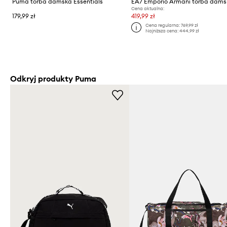
Puma torba damska Essentials
EA7 Emporio Armani torba dam
Cena aktualna:
179,99 zł
419,99 zł
Cena regularna:
769,99 zł
Najniższa cena:
444,99 zł
Odkryj produkty Puma