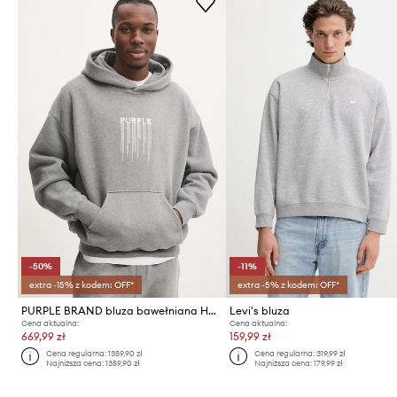
-50%
-11%
extra -15% z kodem: OFF*
extra -5% z kodem: OFF*
PURPLE BRAND bluza bawełniana HWT FLEECE PO HOODY
Levi's bluza
Cena aktualna:
Cena aktualna:
669,99 zł
159,99 zł
Cena regularna:
1359,90 zł
Cena regularna:
319,99 zł
Najniższa cena:
1359,90 zł
Najniższa cena:
179,99 zł