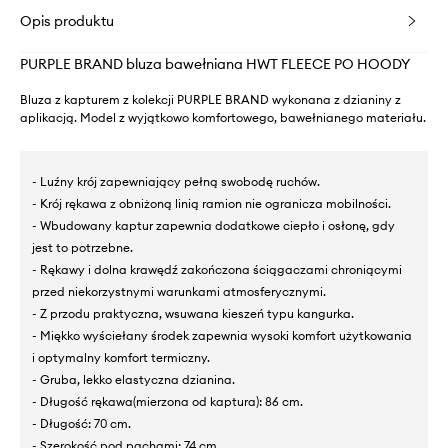
Opis produktu
PURPLE BRAND bluza bawełniana HWT FLEECE PO HOODY
Bluza z kapturem z kolekcji PURPLE BRAND wykonana z dzianiny z
aplikacją. Model z wyjątkowo komfortowego, bawełnianego materiału.
- Luźny krój zapewniający pełną swobodę ruchów.
- Krój rękawa z obniżoną linią ramion nie ogranicza mobilności.
- Wbudowany kaptur zapewnia dodatkowe ciepło i osłonę, gdy
jest to potrzebne.
- Rękawy i dolna krawędź zakończona ściągaczami chroniącymi
przed niekorzystnymi warunkami atmosferycznymi.
- Z przodu praktyczna, wsuwana kieszeń typu kangurka.
- Miękko wyściełany środek zapewnia wysoki komfort użytkowania
i optymalny komfort termiczny.
- Gruba, lekko elastyczna dzianina.
- Długość rękawa(mierzona od kaptura): 86 cm.
- Długość: 70 cm.
- Szerokość pod pachami: 74 cm.