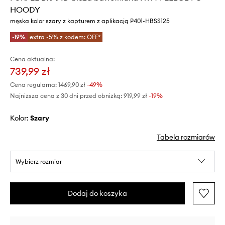
HOODY
męska kolor szary z kapturem z aplikacją P401-HBSS125
-19%
extra -5% z kodem: OFF*
Cena aktualna:
739,99 zł
Cena regularna:
1469,90 zł
-49%
Najniższa cena z 30 dni przed obniżką:
919,99 zł
 -19%
Kolor:
szary
Tabela rozmiarów
Wybierz rozmiar
Dodaj do koszyka