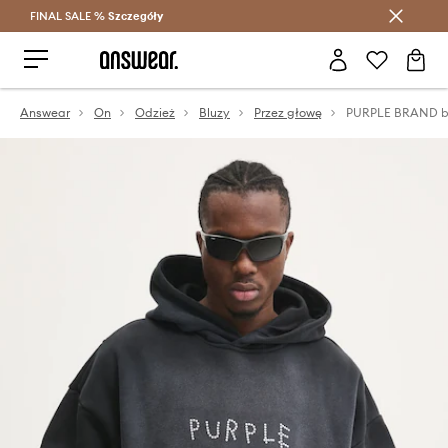
FINAL SALE %
Szczegóły
Oszczędzaj z Answear Club >
Answear
On
Odzież
Bluzy
Przez głowę