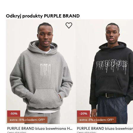
Odkryj produkty PURPLE BRAND
-50%
-20%
extra -15% z kodem: OFF*
extra -5% z kodem: OFF*
PURPLE BRAND bluza bawełniana HWT FLEECE PO HOODY
Cena aktualna:
Cena aktualna: