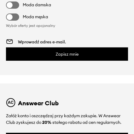
Moda damska
Moda męska
Wybór oferty jest opcjonalny
Zapisz mnie
Answear Club
Załóż konto i oszczędzaj przy każdym zakupie. W Answear
Club zyskujesz do
20%
stałego rabatu od cen regularnych.