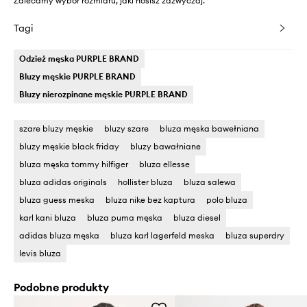
Zalecamy wybór rozmiaru, jaki nosisz zazwyczaj.
Tagi
Odzież męska PURPLE BRAND
Bluzy męskie PURPLE BRAND
Bluzy nierozpinane męskie PURPLE BRAND
szare bluzy męskie
bluzy szare
bluza męska bawełniana
bluzy męskie black friday
bluzy bawałniane
bluza męska tommy hilfiger
bluza ellesse
bluza adidas originals
hollister bluza
bluza salewa
bluza guess meska
bluza nike bez kaptura
polo bluza
karl kani bluza
bluza puma męska
bluza diesel
adidas bluza męska
bluza karl lagerfeld meska
bluza superdry
levis bluza
Podobne produkty