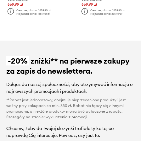
669,99 zł
669,99 zł
Cena regularna:
1359,90 zł
Cena regularna:
1359,90 zł
Najniższa cena:
1359,90 zł
Najniższa cena:
839,99 zł
-20%
zniżki** na pierwsze zakupy
za zapis do newslettera.
Dołącz do naszej społeczności, aby otrzymywać informacje o
najnowszych promocjach i produktach.
**Rabat jest jednorazowy, obejmuje nieprzecenione produkty i jest
ważny przy zakupach za min. 350 zł. Rabat nie łączy się z innymi
promocjami, a niektóre produkty mogą być wyłączone z rabatu.
Szczegóły na stronie:
wykluczenia z promocji
.
Chcemy, żeby do Twojej skrzynki trafiało tylko to, co
naprawdę Cię interesuje. Powiedz, czy jest to: